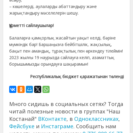
– көшелерді, аулаларды абаттандыру және
жарықтандыру мәселелерін шешу.
Құрметті сайлаушылар!
Балаларға қамқорлық жасайтын уақыт келді, бәріне
мүмкіндік бар! Баршаңызға бейбітшілік, жақсылық,
бақыт пен амандық, тұрақтылық пен өркендеу тілеймін!
2023 жылғы 19 наурызда сайлауға келіп, азаматтық
борышымызды орындауға шақырамын!
Республикалық бюджет қаражатынан төленді
Много сидишь в социальных сетях? Тогда
читай полезные новости в группах "Наш
Костанай"
ВКонтакте
, в
Одноклассниках
,
Фейсбуке
и
Инстаграме
. Сообщить нам