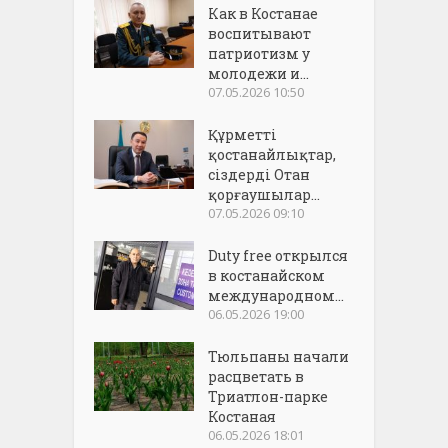
Как в Костанае
воспитывают
патриотизм у
молодежи и...
07.05.2026 10:50
Құрметті
қостанайлықтар,
сіздерді Отан
қорғаушылар...
07.05.2026 09:10
Duty free открылся
в костанайском
международном...
06.05.2026 19:00
Тюльпаны начали
расцветать в
Триатлон-парке
Костаная
06.05.2026 18:01