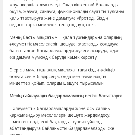
жауапкершілік жүктеледі. Олар кішкентай балаларды
оқуға, жазуға, санауға, функционалды сауатты тұлғаны
қалыптастыруға және дамытуға үйретеді. Біздің
педагогтарға мемлекеттен қолдау қажет.
Менің басты мақсатым – қала тұрғындарына олардың
әлеуметтік мәселелерін шешуде, жастарды қолдауға
бағытталған бағдарламаларды жүзеге асыруда, одан
әрі дамуға мүмкіндік беруде көмек көрсету.
Егер сіз маған қалалық мәслихаттағы сіздің өкіліңіз
болуға сенім білдірсеңіз, онда мен өзіме нақты
міндеттер қойып, оларды шешуге тырысамын.
Менің сайлауалды бағдарламамның негізгі бағыттары:
– әлеуметтік бағдарламаларды және осы саланы
қаржыландыру мәселелерін шешуге жәрдемдесу;
– мектептерді, ескі бақтарды, тұрғын үйлерді
абаттандыруға байланысты бағдарламаларды іске
асыру;