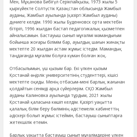
Мен, Мұқанова Бибігүл Серікпайқызы, 1973 жылы 5
қыркүйекте Солтүстік Қазақстан облысында Жамбыл
ауданы, Жамбыл ауылында (қазіргі Жамбыл ауданы)
дүниеге келдім. 1990 жылы Буденновск орта мектебін
бітіріп, 1996 жылдан бастап педагогикалық қызметпен
айналысамын. Бастауыш сынып мұғалімі мамандығым
бойынша жоғары білімім бар, ауылдық шағын жинақты
мектепте 20 жылдан астам жұмыс істедім. Мамандық
таңдағанда мұғалім болуға күмән болған жоқ.
Отбасылымын, үш қызым бар. Екі үлкен қызым
Қостанай өңірлік университетінің студенттері, кішісі
мектепте оқиды. Менің отбасым-мені барлық жағынан
қолдайтын сенімді арқа сүйерлерім. СҚО Жамбыл
ауданы Калиновка ауылында тұрдым, 2021 жылы
Қостанай қаласына көшіп келдім. Қазіргі уақытта
қалалық білім беру бөлімінің әдістемелік кабинеттің
әдіскері болып жұмыс істеймін, бастауыш сыныптарға
жетекшілік етемін.
Барлық уақытта бастауыш сынып мұғалімдеріне үлкен