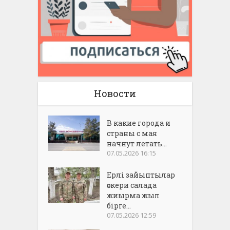
Новости
В какие города и
страны с мая
начнут летать...
07.05.2026 16:15
Ерлі зайыптылар
әскери салада
жиырма жыл
бірге...
07.05.2026 12:59