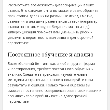
Рассмотрите возможность диверсификации ваших
ставок. Это означает, что вы можете разнообразить
свои ставки, делая их на различные исходы матча,
разные лиги или даже разные виды ставок (например,
ставки на тотал, фору, победителя матча и т.д.).
Диверсификация поможет вам уменьшить риски и
увеличить вероятность выигрыша в долгосрочной
перспективе.
Постоянное обучение и анализ
Баскетбольный беттинг, как и любая другая форма
инвестирования, требует постоянного обучения и
анализа. Следите за трендами, изучайте новые
методики и стратегии, а также анализируйте свои
результаты и ошибки. Только таким образом вы
сможете постепенно совершенствовать свои навыки и
повышать свою прибыльность в долгосрочной
перспективе.