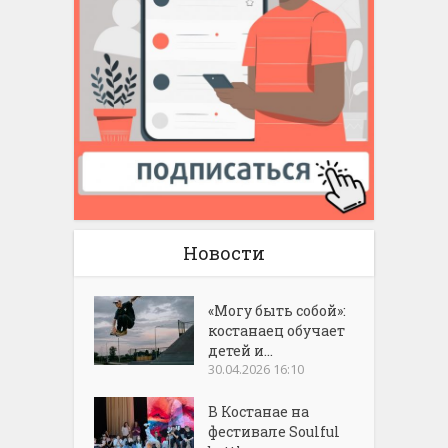
Новости
«Могу быть собой»:
костанаец обучает
детей и...
30.04.2026 16:10
В Костанае на
фестивале Soulful