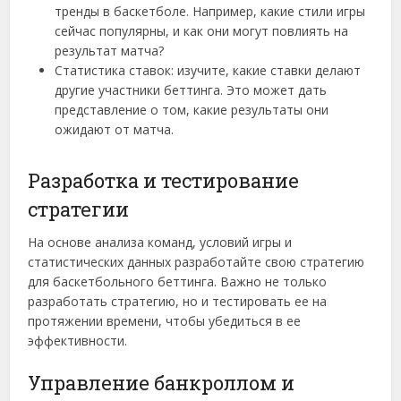
тренды в баскетболе. Например, какие стили игры
сейчас популярны, и как они могут повлиять на
результат матча?
Статистика ставок: изучите, какие ставки делают
другие участники беттинга. Это может дать
представление о том, какие результаты они
ожидают от матча.
Разработка и тестирование
стратегии
На основе анализа команд, условий игры и
статистических данных разработайте свою стратегию
для баскетбольного беттинга. Важно не только
разработать стратегию, но и тестировать ее на
протяжении времени, чтобы убедиться в ее
эффективности.
Управление банкроллом и