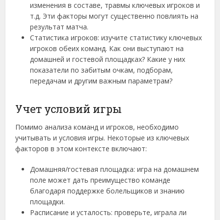
изменения в составе, травмы ключевых игроков и
т.д. Эти факторы могут существенно повлиять на
результат матча.
Статистика игроков: изучите статистику ключевых
игроков обеих команд. Как они выступают на
домашней и гостевой площадках? Какие у них
показатели по забитым очкам, подборам,
передачам и другим важным параметрам?
Учет условий игры
Помимо анализа команд и игроков, необходимо
учитывать и условия игры. Некоторые из ключевых
факторов в этом контексте включают:
Домашняя/гостевая площадка: игра на домашнем
поле может дать преимущество команде
благодаря поддержке болельщиков и знанию
площадки.
Расписание и усталость: проверьте, играла ли