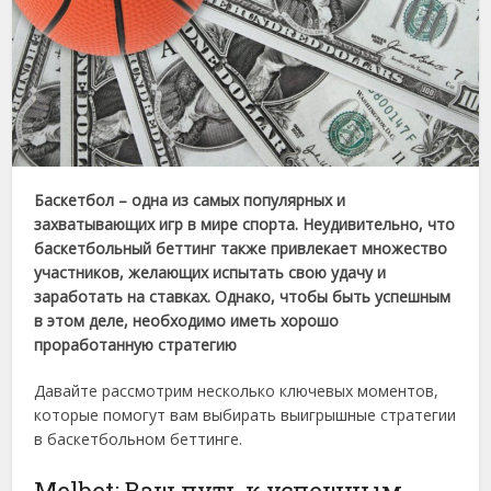
Баскетбол – одна из самых популярных и
захватывающих игр в мире спорта. Неудивительно, что
баскетбольный беттинг также привлекает множество
участников, желающих испытать свою удачу и
заработать на ставках. Однако, чтобы быть успешным
в этом деле, необходимо иметь хорошо
проработанную стратегию
Давайте рассмотрим несколько ключевых моментов,
которые помогут вам выбирать выигрышные стратегии
в баскетбольном беттинге.
Melbet: Ваш путь к успешным