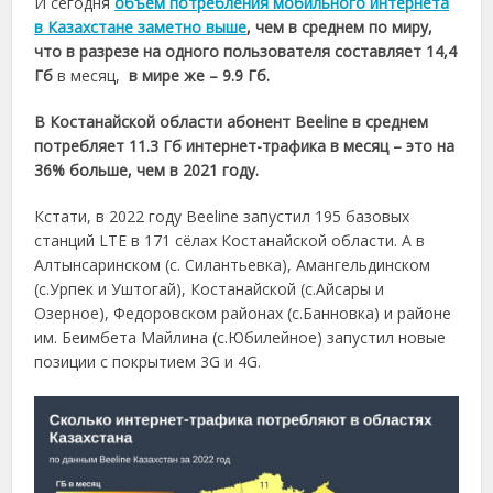
И сегодня
объем потребления мобильного интернета
в Казахстане заметно выше
, чем в среднем по миру,
что в разрезе на одного пользователя составляет 14,4
Гб
в месяц,
в мире же –
9.9 Гб
.
В
Костанайской области абонент
Beeline
в среднем
потребляет 11.3 Гб интернет-трафика в месяц – это на
36% больше, чем в 2021 году.
Кстати, в 2022 году Beeline запустил 195 базовых
станций LTE в 171 сёлах Костанайской области. А в
Алтынсаринском (с. Силантьевка), Амангельдинском
(с.Урпек и Уштогай), Костанайской (с.Айсары и
Озерное), Федоровском районах (с.Банновка) и районе
им. Беимбета Майлина (с.Юбилейное) запустил новые
позиции с покрытием 3G и 4G.