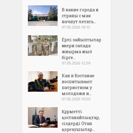
В какие города и
страны с мая
начнут летать...
07.05.2026 16:15
Ерлі зайыптылар
әскери салада
жиырма жыл
бірге...
07.05.2026 12:59
Как в Костанае
воспитывают
патриотизм у
молодежи и...
07.05.2026 10:50
Құрметті
қостанайлықтар,
сіздерді Отан
қорғаушылар...