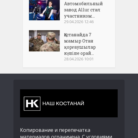
Автомобильный
завод Allur стал
участником...
29.04.2026 12:46
Қостанайда 7
мамыр Отан
қорғаушылар
күніне орай...
28.04.2026 10:01
Копирование и перепечатка
материалов ограничена. С условиями