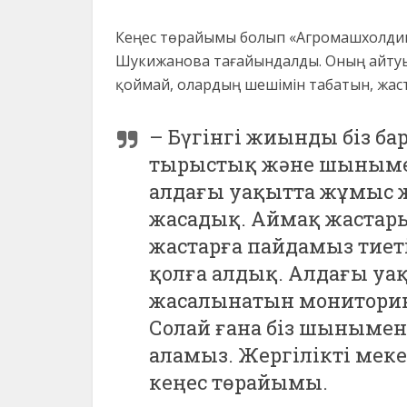
Кеңес төрайымы болып «Агромашхолдин
Шукижанова тағайындалды. Оның айтуы
қоймай, олардың шешімін табатын, жаст
– Бүгінгі жиынды біз ба
тырыстық және шынымен
алдағы уақытта жұмыс ж
жасадық. Аймақ жастарын
жастарға пайдамыз тиеті
қолға алдық. Алдағы уақ
жасалынатын мониторин
Солай ғана біз шынымен
аламыз. Жергілікті меке
кеңес төрайымы.