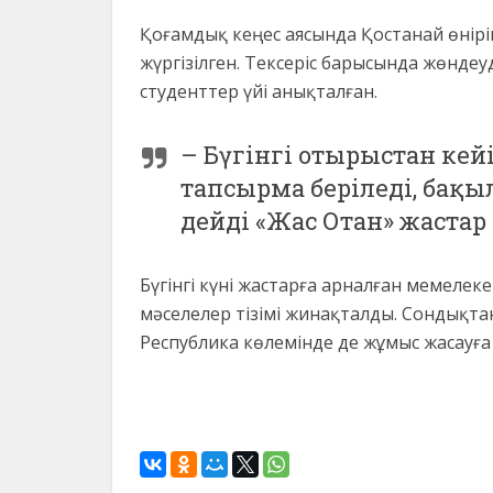
Қоғамдық кеңес аясында Қостанай өнірі
жүргізілген. Тексеріс барысында жөндеу
студенттер үйі анықталған.
– Бүгінгі отырыстан кейі
тапсырма беріледі, бақ
дейді «Жас Отан» жаста
Бүгінгі күні жастарға арналған мемелек
мәселелер тізімі жинақталды. Сондықтан
Республика көлемінде де жұмыс жасауға