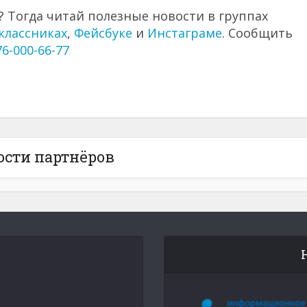
 Тогда читай полезные новости в группах
классниках
,
Фейсбуке
и
Инстаграме
. Сообщить
76-000-66-77
ости партнёров