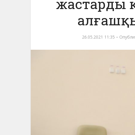
жастарды қ
алғашқ
26.05.2021 11:35
Опубли