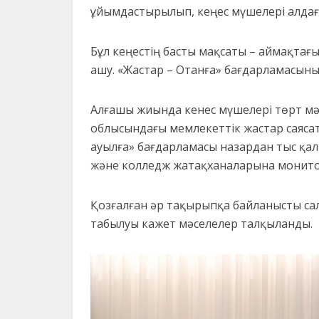
ұйымдастырылып, кеңес мүшелері алдағ
Бұл кеңестің басты мақсаты – аймақтағ
ашу. «Жастар – Отанға» бағдарламасыны
Алғашы жиында кенес мүшелері төрт мә
облысындағы мемлекеттік жастар саяса
ауылға» бағдарламасы назардан тыс қал
және колледж жатақханаларына монито
Қозғалған әр тақырыпқа байланысты са
табылуы кажет мәселелер талқыланды.