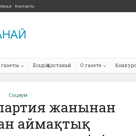
писка
Контакты
 газеты
Біздің Қостанай
О газете
Конкур
Социум
партия жанынан
ан аймақтық