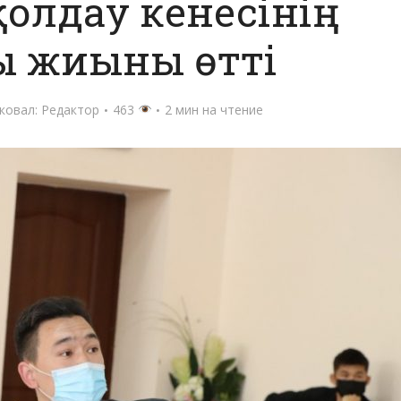
олдау кенесінің
ы жиыны өтті
ковал:
Редактор
463
2 мин на чтение