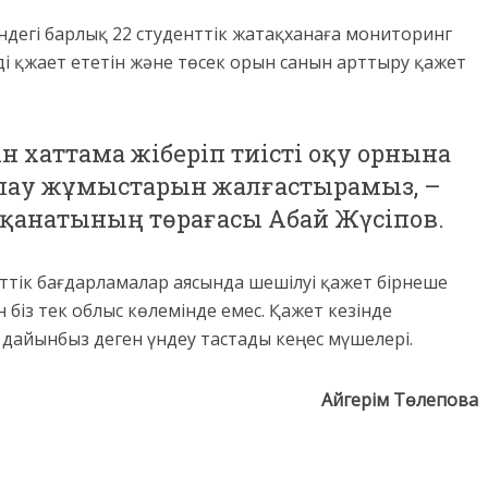
ндегі барлық 22 студенттік жатақханаға мониторинг
ді қжает ететін және төсек орын санын арттыру қажет
н хаттама жіберіп тиісті оқу орнына
ылау жұмыстарын жалғастырамыз, –
р қанатының төрағасы Абай Жүсіпов.
еттік бағдарламалар аясында шешілуі қажет бірнеше
 біз тек облыс көлемінде емес. Қажет кезінде
 дайынбыз деген үндеу тастады кеңес мүшелері.
Айгерім Төлепова