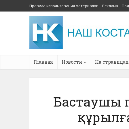
Правила использования материалов
Реклама
Под
Главная
Новости
На страницах
Бастаушы 
құрылғ