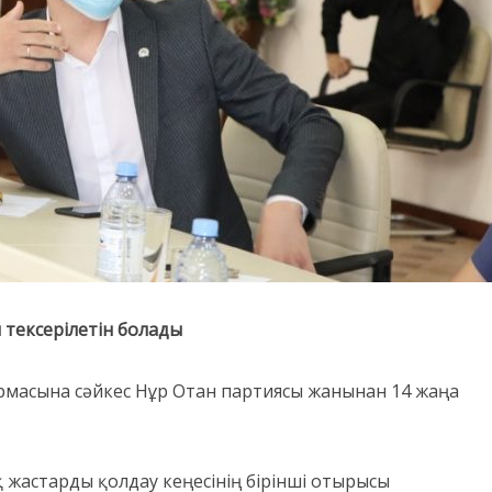
 тексерілетін болады
рмасына сәйкес Нұр Отан партиясы жанынан 14 жаңа
жастарды қолдау кеңесінің бірінші отырысы