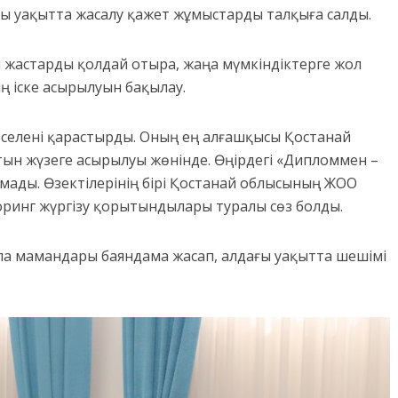
ы уақытта жасалу қажет жұмыстарды талқыға салды.
ы жастарды қолдай отыра, жаңа мүмкіндіктерге жол
ң іске асырылуын бақылау.
селені қарастырды. Оның ең алғашқысы Қостанай
тын жүзеге асырылуы жөнінде. Өңірдегі «Дипломмен –
мады. Өзектілерінің бірі Қостанай облысының ЖОО
ринг жүргізу қорытындылары туралы сөз болды.
ла мамандары баяндама жасап, алдағы уақытта шешімі