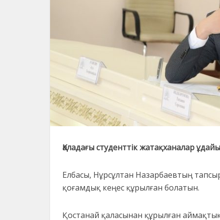
Қаладағы студенттік жатақханалар ұдайы
Елбасы, Нұрсұлтан Назарбаевтың тапсы
қоғамдық кеңес құрылған болатын.
Қостанай қаласынан құрылған аймақтық 