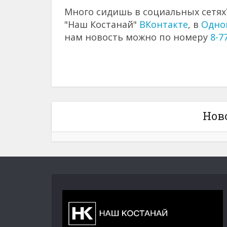
Много сидишь в социальных сетях?
"Наш Костанай"
ВКонтакте
, в
Одно
нам новость можно по номеру
8-7
Нов