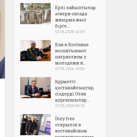
Ерлі зайыптылар
әскери салада
жиырма жыл
бірге...
07.05.2026 12:59
Как в Костанае
воспитывают
патриотизм у
молодежи и...
07.05.2026 10:50
Құрметті
қостанайлықтар,
сіздерді Отан
қорғаушылар...
07.05.2026 09:10
Duty free
открылся в
костанайском
международном..