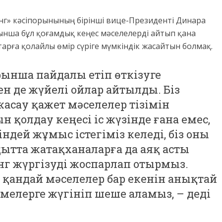
г» кәсіпорынының бірінші вице-Президенті Динара
нша бұл қоғамдық кеңес мәселелерді айтып қана
арға қолайлы өмір сүріге мүмкіндік жасайтын болмақ.
рынша пайдалы етіп өткізуге
 де жүйелі ойлар айтылды. Біз
асау қажет мәселелер тізімін
 қолдау кеңесі іс жүзінде ғана емес,
ндей жұмыс істегіміз келеді, біз оны
ытта жатақханаларға да аяқ асты
г жүргізуді жоспарлап отырмыз.
 қандай мәселелер бар екенін анықтай
мелерге жүгініп шеше аламыз, – деді