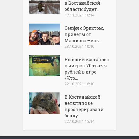
в Костанайской
области будет...
17.11.2021 16:14
Селфи с Эрнстом,
приветы от
Машкова – как...
23.10.2021 10:10
Бывший костанаец
выиграл 70 тысяч
рублей в игре
«Что...
22.10.2021 16:10
В Костанайской
ветклинике
прооперировали
белку
22.10.2021 15:14