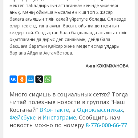
мектеп табалдырығын аттағаннан кейінде үйренері
анық. Менің ойымша мысалы ең кіші топ 2 жасар
балаға ағылшын тілін қалай үйретуге болады. Ол кезде
олар тек енді ғана аяғын басып, ойынға ден қоятын
кездері ғой. Сондықтан бала бақшаларда ағылшын тілін
оқытпағаны да дұрыс деп санаймын,-дейді бала
бақшаға баратын Қайсар және Медет есімді ұлдары
бар ана Айдана Ақтамбетова.
Аягөз КӘКІМЖАНОВА
Много сидишь в социальных сетях? Тогда
читай полезные новости в группах "Наш
Костанай"
ВКонтакте
, в
Одноклассниках
,
Фейсбуке
и
Инстаграме
. Сообщить нам
новость можно по номеру
8-776-000-66-77