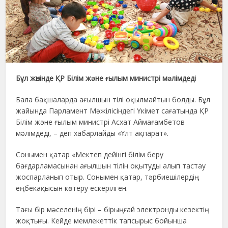
Бұл жөнінде ҚР Білім және ғылым министрі мәлімдеді
Бала бақшаларда ағылшын тілі оқылмайтын болды. Бұл
жайында Парламент Мәжілісіндегі Үкімет сағатында ҚР
Білім және ғылым министрі Асхат Аймағамбетов
мәлімдеді, – деп хабарлайды «Ұлт ақпарат».
Сонымен қатар «Мектеп дейінгі білім беру
бағдарламасынан ағылшын тілін оқытуды алып тастау
жоспарланып отыр. Сонымен қатар, тәрбиешілердің
еңбекақысын көтеру ескерілген.
Тағы бір мәселенің бірі – бірыңғай электронды кезектің
жоқтығы. Кейде мемлекеттік тапсырыс бойынша