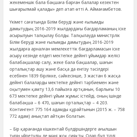
жекеменшік бала бақшаға барған балалар кезектен
шығарылмай қалады» деп атап өтті А. Аймағамбетов.
Үкімет сағатында Білім беруді және ғылымды
дамытудың 2016-2019 жылдардағы бағдарламаның іске
асырылуын талқылау болды. Талқылауда министрлік
Білім беруді және ғылымды дамытудың 2016-2019
жылдарға арналған мемлекеттік бағдарламасын іске
асыру кезінде елдегі мектепке дейінгі ұйымдар желісі
балабақшалар салу, жеке бала бақшалар, шағын
орталықтар ашу және басқа да енгізу тәсілдері
есебінен 1839 бірлікке, сәйкесінше, 3 жастан 6 жасқа
дейінгі балаларды мектепке дейінгі тәрбиемен және
оқытумен қамту 13,6 пайызға артқанын, барлығы 10
673 мектепке дейінгі ұйым жұмыс істейді, оның ішінде
балабақша – 6 470, шағын орталықтар – 4 203.
Контингент 775 164 адамды құрайтынын (2015 ж. – 758
772 адам) анықтап айтқан болатын.
– Бір қарағанда кішкентай бүлдіршіндерге ағылшын
түрін үйретудің де мәні жоқ сияқты. Олар бұл тілді