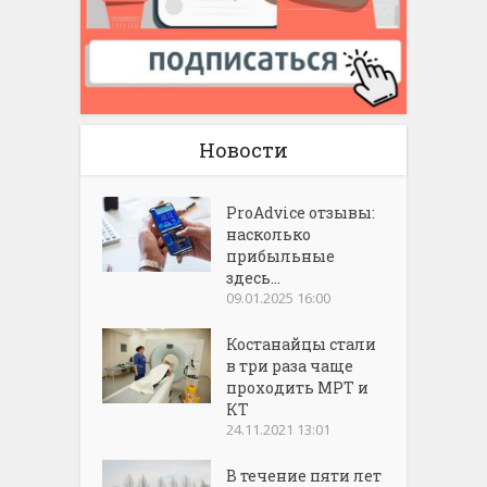
Новости
ProAdvice отзывы:
насколько
прибыльные
здесь...
09.01.2025 16:00
Костанайцы стали
в три раза чаще
проходить МРТ и
КТ
24.11.2021 13:01
В течение пяти лет