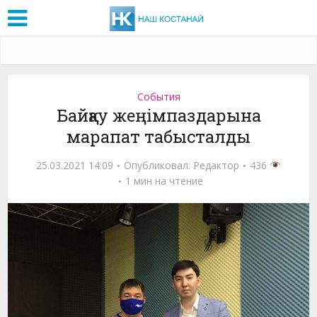
События
Байқау жеңімпаздарына
марапат табысталды
25.03.2021 14:09
Опубликовал:
Редактор
436
1 мин на чтение