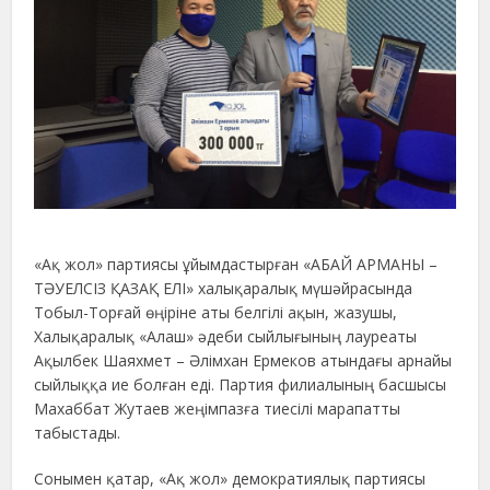
«Ақ жол» партиясы ұйымдастырған «АБАЙ АРМАНЫ –
ТӘУЕЛСІЗ ҚАЗАҚ ЕЛІ» халықаралық мүшәйрасында
Тобыл-Торғай өңіріне аты белгілі ақын, жазушы,
Халықаралық «Алаш» әдеби сыйлығының лауреаты
Ақылбек Шаяхмет – Әлімхан Ермеков атындағы арнайы
сыйлыққа ие болған еді. Партия филиалының басшысы
Махаббат Жутаев жеңімпазға тиесілі марапатты
табыстады.
Сонымен қатар, «Ақ жол» демократиялық партиясы