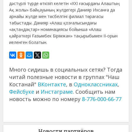
дәстүрлі түрде өткізіп келетін «ХХІ ғасырдағы Алаштың
Ақ жолы» байқауының жүлдегері Данияр Ихсанға да
арнайы жүлде мен төсбелгіні филиал төрағасы
табыстады. Данияр «Алаш қозғалысындағы
«ақтаңдақтар» номинациясы бойынша «Алаш
қайраткері Ғазымбек Бірімжан» тақырыбымен ІІ-орын
иеленген болатын.
Много сидишь в социальных сетях? Тогда
читай полезные новости в группах "Наш
Костанай"
ВКонтакте
, в
Одноклассниках
,
Фейсбуке
и
Инстаграме
. Сообщить нам
новость можно по номеру
8-776-000-66-77
Новости партнёров