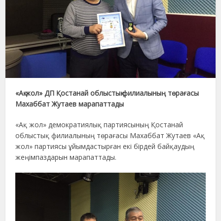
«Ақ жол» ДП Қостанай облыстық филиалының төрағасы
Махаббат Жутаев марапаттады
«Ақ жол» демократиялық партиясының Қостанай
облыстық филиалының төрағасы Махаббат Жутаев «Ақ
жол» партиясы ұйымдастырған екі бірдей байқаудың
жеңімпаздарын марапаттады.