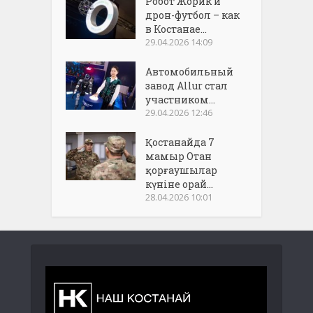
Робот Жорик и
дрон-футбол – как
в Костанае...
29.04.2026 14:09
Автомобильный
завод Allur стал
участником...
29.04.2026 12:46
Қостанайда 7
мамыр Отан
қорғаушылар
күніне орай...
28.04.2026 10:01