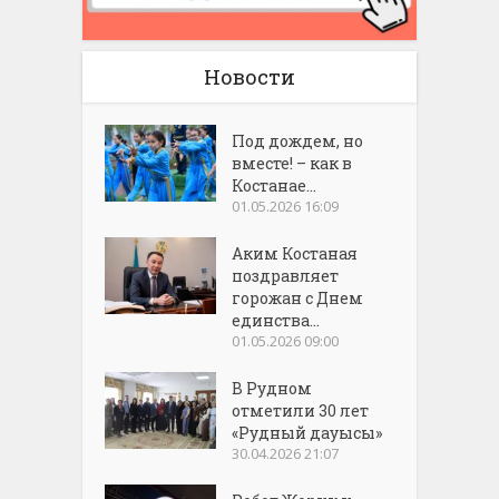
Новости
Под дождем, но
вместе! – как в
Костанае...
01.05.2026 16:09
Аким Костаная
поздравляет
горожан с Днем
единства...
01.05.2026 09:00
В Рудном
отметили 30 лет
«Рудный дауысы»
30.04.2026 21:07