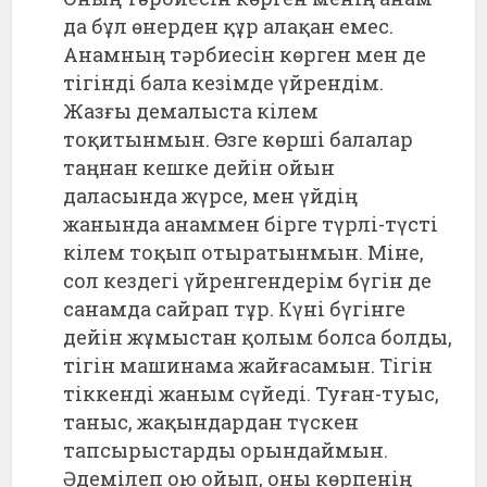
да бұл өнерден құр алақан емес.
Анамның тәрбиесін көрген мен де
тігінді бала кезімде үйрендім.
Жазғы демалыста кілем
тоқитынмын. Өзге көрші балалар
таңнан кешке дейін ойын
даласында жүрсе, мен үйдің
жанында анаммен бірге түрлі-түсті
кілем тоқып отыратынмын. Міне,
сол кездегі үйренгендерім бүгін де
санамда сайрап тұр. Күні бүгінге
дейін жұмыстан қолым болса болды,
тігін машинама жайғасамын. Тігін
тіккенді жаным сүйеді. Туған-туыс,
таныс, жақындардан түскен
тапсырыстарды орындаймын.
Әдемілеп ою ойып, оны көрпенің