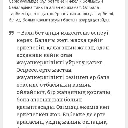
Серік ағамызда бұл ретте өзінің әкелік болмысын
балаларына таныта алған ер азамат. Ол бала
тәрбиесінде өте қатал. Ұрпағының саналы да тәрбиелі,
білімді болып қалыптасуын басты назарда ұстайды.
– Бала бет алды мақсатсыз өспеуі
керек. Баланы жеті жасқа дейін
еркелетіп, қалағанын жасап, одан
асқаннан кейін оған
жауапкершілікті үйрету қажет.
Әсіресе, ерте жастан
жауапкершілікті сезінген ер бала
өскенде отбасының қамын
ойлайтын, бір жанұяның қорғаны
бола алатын жан болып
қалыптасады. Өзімізді әкеміз көп
еркелеткен жоқ. Еңбекке де ерте
араласып, үйдің жайын ойладық.