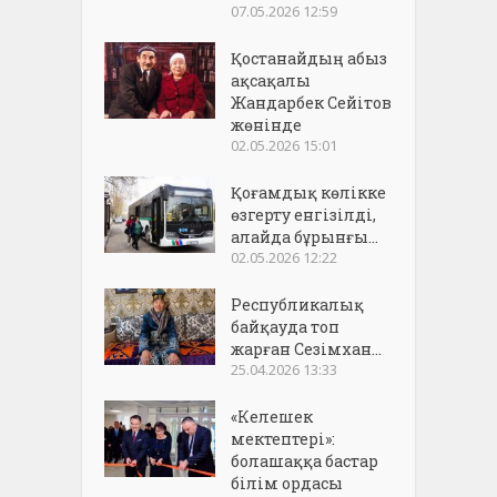
07.05.2026 12:59
Қостанайдың абыз
ақсақалы
Жандарбек Сейітов
жөнінде
02.05.2026 15:01
Қоғамдық көлікке
өзгерту енгізілді,
алайда бұрынғы...
02.05.2026 12:22
Республикалық
байқауда топ
жарған Сезімхан...
25.04.2026 13:33
«Келешек
мектептері»:
болашаққа бастар
білім ордасы