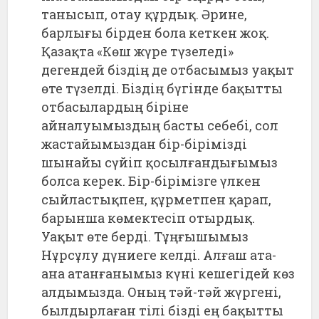
танысып, отау құрдық. Әрине,
барлығы бірден бола кеткен жоқ.
Қазақта «Көш жүре түзеледі»
дегендей біздің де отбасымыз уақыт
өте түзелді. Біздің бүгінде бақытты
отбасылардың біріне
айналуымыздың басты себебі, сол
жастайымыздан бір-бірімізді
шынайы сүйіп қосылғандығымыз
болса керек. Бір-бірімізге үлкен
сыйластықпен, құрметпен қарап,
барынша көмектесіп отырдық.
Уақыт өте берді. Тұңғышымыз
Нұрсұлу дүниеге келді. Алғаш ата-
ана атанғанымыз күні кешегідей көз
алдымызда. Оның тәй-тәй жүргені,
былдырлаған тілі бізді ең бақытты