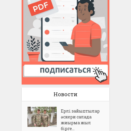
Новости
Ерлі зайыптылар
әскери салада
жиырма жыл
бірге...