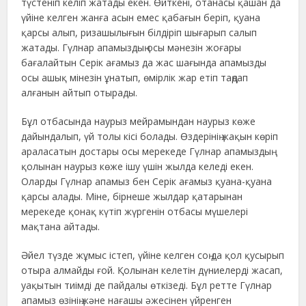
түстеніп келіп жатады екен. Өйткені, отанасы қашан да
үйіне келген жанға асын емес қабағын беріп, қуана
қарсы алып, ризашылығын білдіріп шығарып салып
жатады. Гүлнар апамыздың осы мәнезін жоғары
бағалайтын Серік ағамыз да жас шағында апамызды
осы ашық мінезін ұнатып, өмірлік жар етіп таңдап
алғанын айтып отырады.
Бұл отбасында наурыз мейрамындан наурыз көже
дайындалып, үй толы кісі болады. Өздерінің жақын көріп
араласатын достары осы мерекеде Гүлнар апамыздың
қолынан наурыз көже ішу үшін жылда келеді екен.
Оларды Гүлнар апамыз бен Серік ағамыз қуана-қуана
қарсы алады. Міне, бірнеше жылдар қатарынан
мерекеде қонақ күтіп жүргенін отбасы мүшелері
мақтана айтады.
Әйел түзде жұмыс істеп, үйіне келген соң да қол қусырып
отыра алмайды ғой. Қолынан келетін дүниелерді жасап,
уақытын тиімді де пайдалы өткізеді. Бұл ретте Гүлнар
апамыз өзінің және нағашы әжесінен үйренген