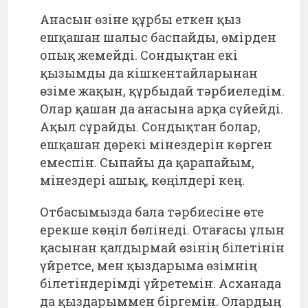
Анасын өзіне құрбы еткен қыз
ешқашан шалыс баспайды, өмірден
опық жемейді. Сондықтан екі
қызымды да кішкентайларынан
өзіме жақын, құрбыдай тәрбиеледім.
Олар қашан да анасына арқа сүйейді.
Ақыл сұрайды. Сондықтан болар,
ешқашан дөрекі мінездерін көрген
емеспін. Сыпайы да қарапайым,
мінездері ашық, көңілдері кең.
Отбасымызда бала тәрбиесіне өте
ерекше көңіл бөлінеді. Отағасы ұлын
қасынан қалдырмай өзінің білетінін
үйретсе, мен қыздарыма өзімнің
білетіндерімді үйретемін. Асханада
да қыздарыммен біргемін. Олардың