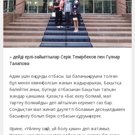
– дейді ерлі-зайыптылар Серік Темірбеков пен Гүлнар
Талапова
Адам үшін ең құнды отбасы. Іші баланың шуына толған
бұл мекен кімнің болсын жанын жадырарыхақ. Бақытқа
бөлейтіні анық. Бүгінде отбасынан бақытын тапқан
жандар қаншама. Қазақта «Бас екеу болмай, мал
төртеу болмайды» деп айтылған керемет сөз бар.
Сондықтан мал жинап дәулетті боламын десең, алдымен
басың екеу болып берік отбасын құруың керек.
Әрине, «Үйлену оңай, үй болу қиын» деп жатамыз.