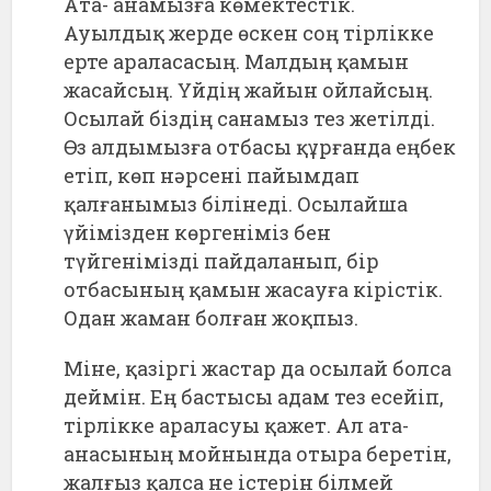
Ата- анамызға көмектестік.
Ауылдық жерде өскен соң тірлікке
ерте араласасың. Малдың қамын
жасайсың. Үйдің жайын ойлайсың.
Осылай біздің санамыз тез жетілді.
Өз алдымызға отбасы құрғанда еңбек
етіп, көп нәрсені пайымдап
қалғанымыз білінеді. Осылайша
үйімізден көргеніміз бен
түйгенімізді пайдаланып, бір
отбасының қамын жасауға кірістік.
Одан жаман болған жоқпыз.
Міне, қазіргі жастар да осылай болса
деймін. Ең бастысы адам тез есейіп,
тірлікке араласуы қажет. Ал ата-
анасының мойнында отыра беретін,
жалғыз қалса не істерін білмей