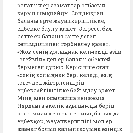
қалатын ер азаматтар отбасын
құрып шықпайды. Сондықтан
баланы ерте жауапкершілікке,
еңбекке баулу қажет. Әсіресе, бұл
ретте ер баланы өзіне деген
сенімділікпен тәрбиелеу қажет.
«Жоқ сенің қолыңнан келмейді, өзім
істеймін» деп ер баланы өбектей
бермеген дұрыс. Керісінше оған
«сенің қолыңнан бәрі келеді, өзің
істе» деп жігерлендіріп,
еңбексүйгіштікке бейімдеу қажет.
Міне, мен осылайша кенжеміз
Нұрханға әкелік ақылымды беріп,
қолымнан келгенше оның батыл да
еңбекқор, жауапкершілігі мол ер
азамат болып қалыптасуына өзіндік