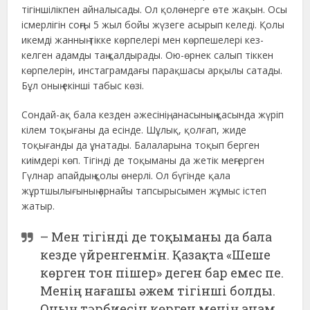
тігіншілікпен айналысады. Ол қолөнерге өте жақын. Осы
ісмерлігін соңғы 5 жыл бойы жүзеге асырып келеді. Қолы
икемді жанның тікке көрпелері мен көрпешелері кез-
келген адамды таң қалдырады. Ою-өрнек салып тіккен
көрпелерін, инстаграмдағы парақшасы арқылы сатады.
Бұл оның екінші табыс көзі.
Сондай-ақ бала кезден әжесінің, анасының қасында жүріп
кілем тоқығаны да есінде. Шұлық, қолғап, жиде
тоқығанды да ұнатады. Балаларына тоқып берген
киімдері көп. Тігінді де тоқыманы да жетік меңгерген
Гүлнар апайдың қолы өнерлі. Ол бүгінде қала
жұртшылығының арнайы тапсырысымен жұмыс істеп
жатыр.
– Мен тігінді де тоқыманы да бала
кезде үйренгенмін. Қазақта «Шеше
көрген тон пішер» деген бар емес пе.
Менің нағашы әжем тігінші болды.
Оның тәрбиесін көрген менің анам