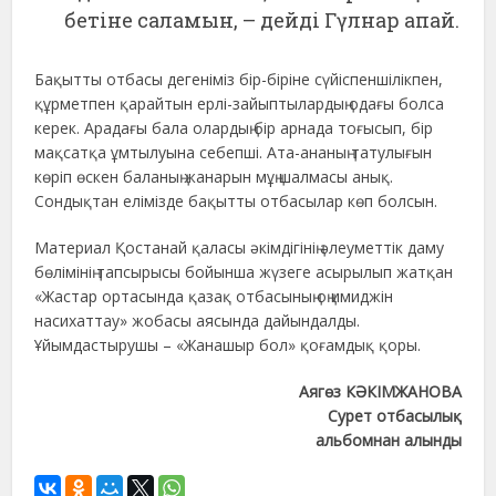
бетіне саламын, – дейді Гүлнар апай.
Бақытты отбасы дегеніміз бір-біріне сүйіспеншілікпен,
құрметпен қарайтын ерлі-зайыптылардың одағы болса
керек. Арадағы бала олардың бір арнада тоғысып, бір
мақсатқа ұмтылуына себепші. Ата-ананың татулығын
көріп өскен баланың жанарын мұң шалмасы анық.
Сондықтан елімізде бақытты отбасылар көп болсын.
Материал Қостанай қаласы әкімдігінің әлеуметтік даму
бөлімінің тапсырысы бойынша жүзеге асырылып жатқан
«Жастар ортасында қазақ отбасының оң имиджін
насихаттау» жобасы аясында дайындалды.
Ұйымдастырушы – «Жанашыр бол» қоғамдық қоры.
Аягөз КӘКІМЖАНОВА
Сурет отбасылық
альбомнан алынды