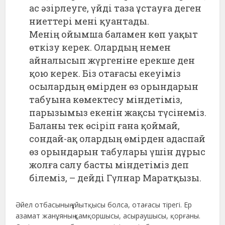
ас әзірлеуге, үйді таза ұстауға деген
ниеттері мені қуантады.
Менің ойымша баламен көп уақыт
өткізу керек. Олардың немен
айналысып жүргеніне ерекше ден
қою керек. Біз отағасы екеуіміз
осылардың өмірден өз орындарын
табуына көмектесу міндетіміз,
парызымыз екенін жақсы түсінеміз.
Баланы тек өсіріп ғана қоймай,
сондай-ақ олардың өмірден адаспай
өз орындарын табулары үшін дұрыс
жолға салу басты міндетіміз деп
білеміз, – дейді Гүлнар Маратқызы.
Әйел отбасының ұйытқысы болса, отағасы тірегі. Ер
азамат жанұяның қамқоршысы, асыраушысы, қорғаны.