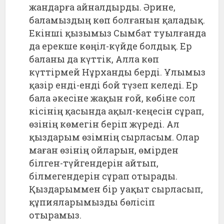
жандарға айналдырды. Әрине,
баламыздың көп болғанын қаладық.
Екінші қызымыз Сымбат туылғанда
да ерекше көңіл-күйде болдық. Ер
баланы да күттік, Алла көп
күттірмей Нұрханды берді. Ұлымыз
қазір енді-енді бой түзеп келеді. Ер
бала әкесіне жақын ғой, көбіне сол
кісінің қасында ақыл-кеңесін сұрап,
өзінің көмегін беріп жүреді. Ал
қыздарым өзімнің сырласым. Олар
маған өзінің ойларын, өмірден
білген-түйгендерін айтып,
білмегендерін сұрап отырады.
Қыздарыммен бір уақыт сырласып,
құпияларымызды бөлісіп
отырамыз.