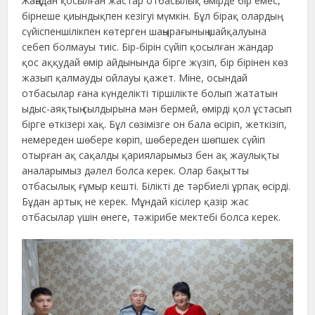
Жаңадан қосылған жастар отбасылық өмірде бір емес,
бірнеше қиындықпен кезігуі мүмкін. Бұл бірақ олардың
сүйіспеншілікпен көтерген шаңырағының шайқалуына
себеп болмауы тиіс. Бір-бірін сүйіп қосылған жандар
қос аққудай өмір айдынында бірге жүзіп, бір бірінен көз
жазып қалмауды ойлауы қажет. Міне, осындай
отбасылар ғана күнделікті тіршілікте болып жататын
ыдыс-аяқтың сылдырына мән бермей, өмірді қол ұстасып
бірге өткізері хақ. Бұл сөзімізге он бала өсіріп, жеткізіп,
немереден шөбере көріп, шөбереден шөпшек сүйіп
отырған ақ сақалды қарияларымыз бен ақ жаулықты
аналарымыз дәлел болса керек. Олар бақытты
отбасылық ғұмыр кешті. Білікті де тәрбиелі ұрпақ өсірді.
Бұдан артық не керек. Мұндай кісілер қазір жас
отбасылар үшін өнеге, тәжірибе мектебі болса керек.