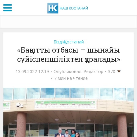
Біздің Қостанай
«Бақытты отбасы – шынайы
сүйіспеншіліктен құралады»
13.09.2022 12:19
Опубликовал:
Редактор
370
7 мин на чтение