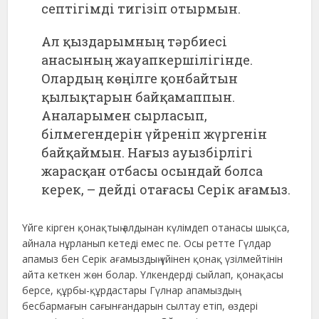
септігімді тигізіп отырмын.
Ал қыздарымның тәрбиесі
анасының жауапкершілігінде.
Олардың көңілге қонбайтын
қылықтарын байқамаппын.
Аналарымен сырласып,
білмегендерін үйреніп жүргенін
байқаймын. Нағыз ауызбірлігі
жарасқан отбасы осындай болса
керек, – дейді отағасы Серік ағамыз.
Үйге кірген қонақтың алдынан күлімдеп отанасы шықса,
айнала нұрланып кетеді емес пе. Осы ретте Гүлдар
апамыз бен Серік ағамыздың үйінен қонақ үзілмейтінін
айта кеткен жөн болар. Үлкендерді сыйлап, қонақасы
берсе, құрбы-құрдастары Гүлнар апамыздың
бесбармағын сағынғандарын сылтау етіп, өздері