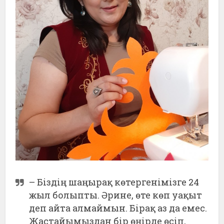
– Біздің шаңырақ көтергенімізге 24
жыл болыпты. Әрине, өте көп уақыт
деп айта алмаймын. Бірақ аз да емес.
Жастайымыздан бір өңірде өсіп,