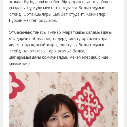
ағамыз бүгінде екі қыз бен бір ұлдың ата-анасы. Үлкен
қыздары Нұрсұлу мектепте мұғалім болып жұмыс
істейді. Ортаншылары Сымбат студент. Кенжелері
Нұрхан мектеп оқушысы.
Отбасының отанасы Гүлнар Маратқызы қаламыздағы
«Тілдарын» облыстық тілдерді оқыту орталығында
директордың орынбасары, оқытушы болып жұмыс
істейді. Ал отағасы Серік ағамыз болса,
шаһарымыздағы коммуналдық мекемелердің бірінде
қызметкер.