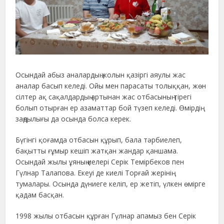
Осындай абыз аналардың жолын қазіргі аяулы жас
аналар басып келеді. Ойы мен парасаты толыққан, жөн
сілтер ақ сақалдардың артынан жас отбасының тірегі
болып отырған ер азаматтар бой түзеп келеді. Өмірдің
заңдылығы да осында болса керек.
Бүгінгі қоғамда отбасын құрып, бала тәрбиелеп,
бақытты ғұмыр кешіп жатқан жандар қаншама.
Осындай жылы ұяның иелері Серік Темірбеков пен
Гүлнар Талапова. Екеуі де киелі Торғай жерінің
тумалары. Осында дүниеге келіп, ер жетіп, үлкен өмірге
қадам басқан.
1998 жылы отбасын құрған Гүлнар апамыз бен Серік