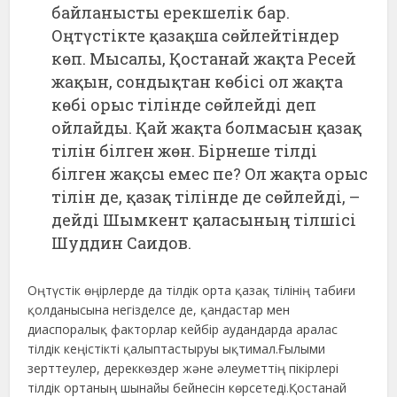
байланысты ерекшелік бар.
Оңтүстікте қазақша сөйлейтіндер
көп. Мысалы, Қостанай жақта Ресей
жақын, сондықтан көбісі ол жақта
көбі орыс тілінде сөйлейді деп
ойлайды. Қай жақта болмасын қазақ
тілін білген жөн. Бірнеше тілді
білген жақсы емес пе? Ол жақта орыс
тілін де, қазақ тілінде де сөйлейді, –
дейді Шымкент қаласының тілшісі
Шуддин Саидов.
Оңтүстік өңірлерде да тілдік орта қазақ тілінің табиғи
қолданысына негізделсе де, қандастар мен
диаспоралық факторлар кейбір аудандарда аралас
тілдік кеңістікті қалыптастыруы ықтимал.Ғылыми
зерттеулер, дереккөздер және әлеуметтің пікірлері
тілдік ортаның шынайы бейнесін көрсетеді.Қостанай