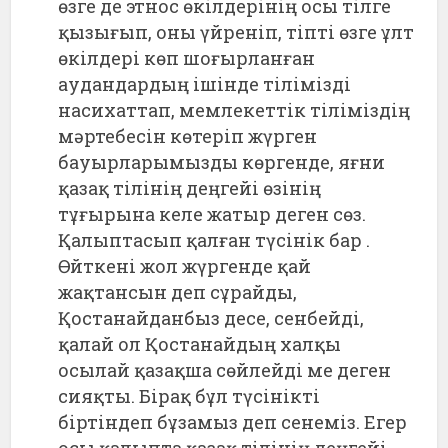
өзге де этнос өкілдерінің осы тілге
қызығып, оны үйреніп, тіпті өзге ұлт
өкілдері көп шоғырланған
аудандардың ішінде тілімізді
насихаттап, мемлекеттік тіліміздің
мәртебесін көтеріп жүрген
бауырларымызды көргенде, яғни
қазақ тілінің деңгейі өзінің
тұғырына келе жатыр деген сөз.
Қалыптасып қалған түсінік бар .
Өйткені жол жүргенде қай
жақтансын деп сұрайды,
Қостанайданбыз десе, сенбейді,
қалай ол Қостанайдың халқы
осылай қазақша сөйлейді ме деген
сияқты. Бірақ бұл түсінікті
біртіндеп бұзамыз деп сенеміз. Егер
осы қалыпта қазақ тілінің деңгейі