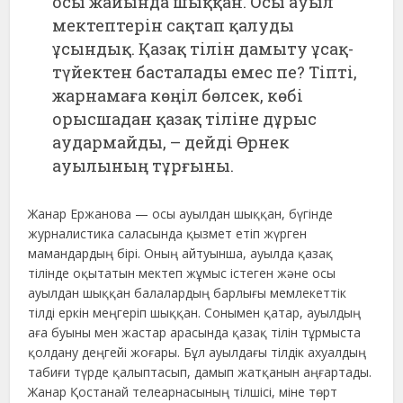
осы жайында шыққан. Осы ауыл
мектептерін сақтап қалуды
ұсындық. Қазақ тілін дамыту ұсақ-
түйектен басталады емес пе? Тіпті,
жарнамаға көңіл бөлсек, көбі
орысшадан қазақ тіліне дұрыс
аудармайды, – дейді Өрнек
ауылының тұрғыны.
Жанар Ержанова — осы ауылдан шыққан, бүгінде
журналистика саласында қызмет етіп жүрген
мамандардың бірі. Оның айтуынша, ауылда қазақ
тілінде оқытатын мектеп жұмыс істеген және осы
ауылдан шыққан балалардың барлығы мемлекеттік
тілді еркін меңгеріп шыққан. Сонымен қатар, ауылдың
аға буыны мен жастар арасында қазақ тілін тұрмыста
қолдану деңгейі жоғары. Бұл ауылдағы тілдік ахуалдың
табиғи түрде қалыптасып, дамып жатқанын аңғартады.
Жанар Қостанай телеарнасының тілшісі, міне төрт