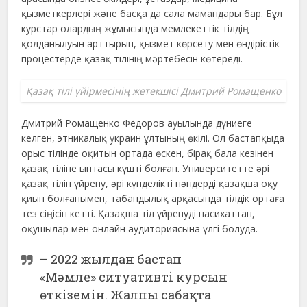
қызметкерлері және басқа да сала мамандары бар. Бұл
курстар олардың жұмысында мемлекеттік тілдің
қолданылуын арттырып, қызмет көрсету мен өндірістік
процестерде қазақ тілінің мәртебесін көтереді.
Қазақ тілі үйірмесінің жетекшісі Дмитрий Ромащенко
Дмитрий Ромащенко Фёдоров ауылында дүниеге
келген, этникалық украин ұлтының өкілі. Ол бастапқыда
орыс тілінде оқитын ортада өскен, бірақ бала кезінен
қазақ тіліне ынтасы күшті болған. Университетте әрі
қазақ тілін үйрену, әрі күнделікті пәндерді қазақша оқу
қиын болғанымен, табандылық арқасында тілдік ортаға
тез сіңісіп кетті. Қазақша тіл үйренуді насихаттап,
оқушылар мен онлайн аудиториясына үлгі болуда.
– 2022 жылдан бастап
«Мәмле» ситуативті курсын
өткіземін. Жалпы сабақта