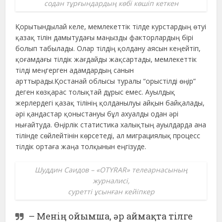
содан тұрғындардың көбі көшіп кеткен
Қорытындылай келе, мемлекеттік тілде курстардың өтуі
қазақ тілін дамытудағы маңызды факторлардың бірі
болып табылады. Олар тілдің қолдану аясын кеңейтіп,
қоғамдағы тілдік жағдайды жақсартады, мемлекеттік
тілді меңгерген адамдардың санын
арттырады.Қостанай облысы туралы “орыстілді өңір”
деген көзқарас толықтай дұрыс емес. Ауылдық
жерлердегі қазақ тілінің қолданылуы айқын байқалады,
әрі қандастар қоныстануы бұл ахуалды одан әрі
нығайтуда. Өңірлік статистика халықтың ауылдарда ана
тілінде сөйлейтінін көрсетеді, ал миграциялық процесс
тілдік ортаға жаңа толқынын еңгізуде.
Шуддин Саидов – «OTYRAR» телеарнасының
журналисі,
суретті ұсынған кейіпкер
– Менің ойымша, әр аймақта тілге