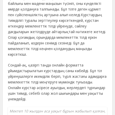
байлығы мен мәдени маңызын түсініп, оны күнделікті
өмірде қолдануға талпынады. Бұл тілге деген құрмет
пен сүйіспеншіліктің артуына алып келеді.Курстардың
тиімділігі туралы зерттеулер көрсеткендей, курстан
өткендер мемлекеттік тілді үйренуде, сөйлеу
дағдыларын жетілдіруде айтарлықтай нәтижеге жетеді.
Олар қоғамдық орындарда мемлекеттік тілді еркін
пайдаланып, өздерін сенімді сезінеді. Бұл да
мемлекеттік тілді кеңінен қолданудың маңызды
көрсеткіші.
Сондай-ақ, қазіргі таңда онлайн форматта
ұйымдастырылатын курстардың саны көбейді. Бұл тіл
үйренушілерге икемділік беріп, түрлі жастағы адамдарға
мемлекеттік тілді меңгеруге мүмкіндік туғызады.
Онлайн курстар әсіресе ауылдық жерлердегі тұрғындар
үшін тиімді, себебі олар жол шығындары мен уақытты
үнемдейді.
Мектеп 10 жылдан аса уақыт бұрын жабылып қалған,