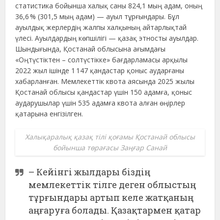
статистика бойынша халық саны 824,1 мың адам, оның
36,6 % (301,5 мың адам) — ауыл тұрғындары. Бұл
ауылдық жерлердің жалпы халқының айтарлықтай
үлесі. Ауылдардың көпшілігі — қазақ этносты ауылдар.
Шындығында, Қостанай облысына ағымдағы
«Оңтүстіктен – солтүстікке» бағдарламасы арқылы
2022 жыл ішінде 1 147 қандастар қоныс аударғаны
хабарланған. Мемлекеттік квота аясында 2025 жылы
Қостанай облысы қандастар үшін 150 адамға, қоныс
аударушылар үшін 535 адамға квота алған өңірлер
қатарына енгізілген.
Халықаралық қазақ тілі қоғамы Қостанай облысы
бойынша төрағасы Заңғар Санай
– Кейінгі жылдары біздің
мемлекеттік тілге деген облыстың
тұрғындары артып келе жатқаның
аңғаруға болады. Қазақтармен қатар