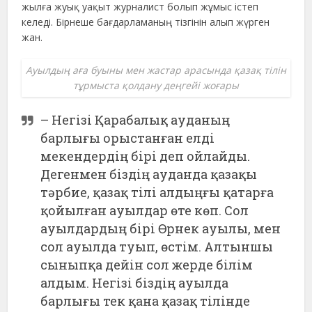
жылға жуық уақыт журналист болып жұмыс істеп
келеді. Бірнеше бағдарламаның тізгінін алып жүрген
жан.
Ауылдың аға буыны мен жастар арасында қазақ тілін
тұрмыста қолдану деңгейі жоғары
– Негізі Қарабалық ауданың
барлығы орыстанған елді
мекендердің бірі деп ойлайды.
Дегенмен біздің ауданда қазақы
тәрбие, қазақ тілі алдыңғы қатарға
қойылған ауылдар өте көп. Сол
ауылдардың бірі Өрнек ауылы, мен
сол ауылда туып, өстім. Алтыншы
сыныпқа дейін сол жерде білім
алдым. Негізі біздің ауылда
барлығы тек қана қазақ тілінде