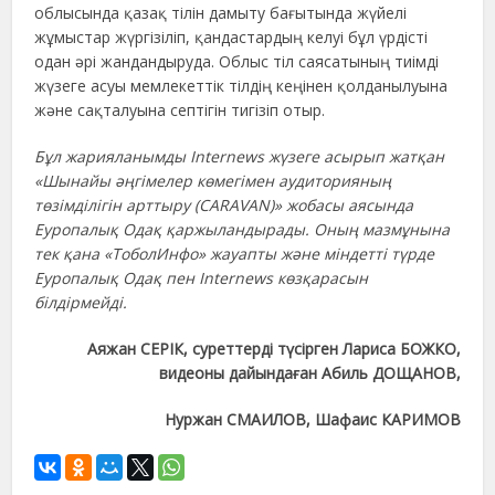
облысында қазақ тілін дамыту бағытында жүйелі
жұмыстар жүргізіліп, қандастардың келуі бұл үрдісті
одан әрі жандандыруда. Облыс тіл саясатының тиімді
жүзеге асуы мемлекеттік тілдің кеңінен қолданылуына
және сақталуына септігін тигізіп отыр.
Бұл жарияланымды Internews жүзеге асырып жатқан
«Шынайы әңгімелер көмегімен аудиторияның
төзімділігін арттыру (CARAVAN)» жобасы аясында
Еуропалық Одақ қаржыландырады. Оның мазмұнына
тек қана «ТоболИнфо» жауапты және міндетті түрде
Еуропалық Одақ пен Internews көзқарасын
білдірмейді.
Аяжан СЕРІК
,
суреттерді түсірген Лариса БОЖКО,
видеоны дайындаған Абиль ДОЩАНОВ,
Нуржан СМАИЛОВ, Шафаис КАРИМОВ