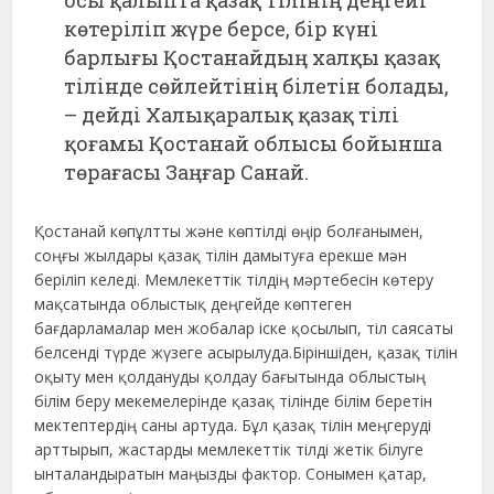
көтеріліп жүре берсе, бір күні
барлығы Қостанайдың халқы қазақ
тілінде сөйлейтінің білетін болады,
– дейді Халықаралық қазақ тілі
қоғамы Қостанай облысы бойынша
төрағасы Заңғар Санай.
Қостанай көпұлтты және көптілді өңір болғанымен,
соңғы жылдары қазақ тілін дамытуға ерекше мән
беріліп келеді. Мемлекеттік тілдің мәртебесін көтеру
мақсатында облыстық деңгейде көптеген
бағдарламалар мен жобалар іске қосылып, тіл саясаты
белсенді түрде жүзеге асырылуда.Біріншіден, қазақ тілін
оқыту мен қолдануды қолдау бағытында облыстың
білім беру мекемелерінде қазақ тілінде білім беретін
мектептердің саны артуда. Бұл қазақ тілін меңгеруді
арттырып, жастарды мемлекеттік тілді жетік білуге
ынталандыратын маңызды фактор. Сонымен қатар,