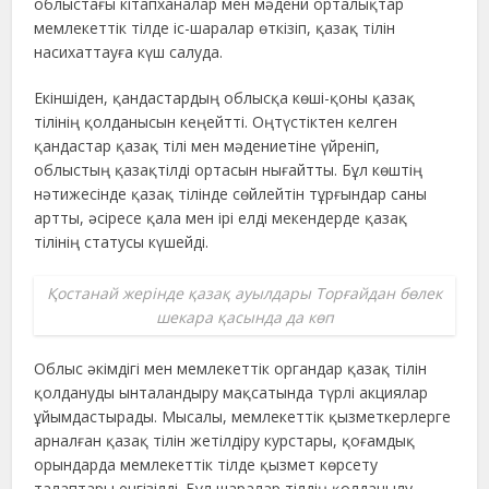
облыстағы кітапханалар мен мәдени орталықтар
мемлекеттік тілде іс-шаралар өткізіп, қазақ тілін
насихаттауға күш салуда.
Екіншіден, қандастардың облысқа көші-қоны қазақ
тілінің қолданысын кеңейтті. Оңтүстіктен келген
қандастар қазақ тілі мен мәдениетіне үйреніп,
облыстың қазақтілді ортасын нығайтты. Бұл көштің
нәтижесінде қазақ тілінде сөйлейтін тұрғындар саны
артты, әсіресе қала мен ірі елді мекендерде қазақ
тілінің статусы күшейді.
Қостанай жерінде қазақ ауылдары Торғайдан бөлек
шекара қасында да көп
Облыс әкімдігі мен мемлекеттік органдар қазақ тілін
қолдануды ынталандыру мақсатында түрлі акциялар
ұйымдастырады. Мысалы, мемлекеттік қызметкерлерге
арналған қазақ тілін жетілдіру курстары, қоғамдық
орындарда мемлекеттік тілде қызмет көрсету
талаптары енгізілді. Бұл шаралар тілдің қолданылу