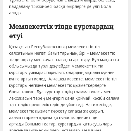
пайдалану тәжірибесі басқа өңірлерге де үлгі бола
алады.
Мемлекеттік тілде курстардың
өтуі
Қазақстан Республикасының мемлекеттік тіл
саясатының негізгі бағыттарының бірі – мемлекеттік
тілде оқыту мен сауаттылықты арттыру. Бұл мақсатта
облысымызда түрлі деңгейдегі мемлекеттік тіл
курстары ұйымдастырылып, олардың ықпалы күннен
күнге артып келеді. Алғашқы кезекте, мемлекеттік тіл
курстары негізінен мемлекеттік қызметкерлерге
бағытталған. Бұл курстар тілдің грамматикасы мен
лексикасын терең меңгеріп қана қоймай, кәсіби салаға
тән тілдік ерекшеліктерін де үйретеді. Нәтижесінде,
мемлекеттік қызмет көрсету сапасы жақсарып,
азаматтармен қарым-қатынас мәдениеті де
артады.Сонымен қатар, курстардың қатысушылары
арасында бизнес өкілдері, ұстаздар, медицина