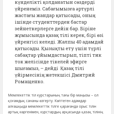
күнделікті қолданатын сөздерді
үйренеміз. Сабағымызға әртүрлі
жастағы жандар қатысады, оның
ішінде студенттерден бастар
зейнеткерлерге дейін бар. Біріне
жұмысында қазақ тілі керек, бірі өзі
үйренгісі келеді. Жалпы 40 адамдай
қатысады. Қызықты ету үшін түрлі
сабақтар ұйымдастырып, тіпті тик
ток желісінде тікелей эфирге
шығамыз, – дейді Қазақ тілі
үйірмесінің жетекшісі Дмитрий
Ромащенко.
Мемлекеттік тіл курстарының тағы бір маңызы – ол
қоғамдық сананы өзгерту. Көптеген адамдар
алғашқыда мемлекеттік тілге қарағанда орыс тілін
артық көргенімен, курстардың арқасында қазақ тілінің