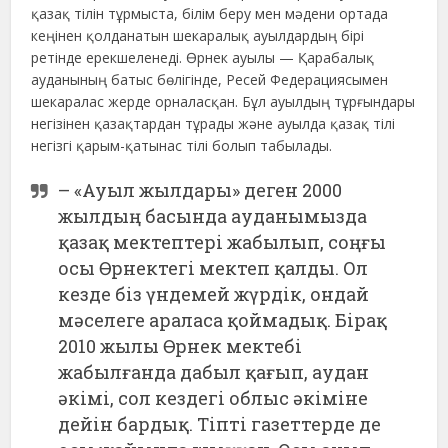
қазақ тілін тұрмыста, білім беру мен мәдени ортада
кеңінен қолданатын шекаралық ауылдардың бірі
ретінде ерекшеленеді. Өрнек ауылы — Қарабалық
ауданының батыс бөлігінде, Ресей Федерациясымен
шекаралас жерде орналасқан. Бұл ауылдың тұрғындары
негізінен қазақтардан тұрады және ауылда қазақ тілі
негізгі қарым-қатынас тілі болып табылады.
– «Ауыл жылдары» деген 2000
жылдың басында ауданымызда
қазақ мектептері жабылып, соңғы
осы Өрнектегі мектеп қалды. Ол
кезде біз үндемей жүрдік, ондай
мәселеге араласа қоймадық. Бірақ
2010 жылы Өрнек мектебі
жабылғанда дабыл қағып, аудан
әкімі, сол кездегі облыс әкіміне
дейін бардық. Тіпті газеттерде де