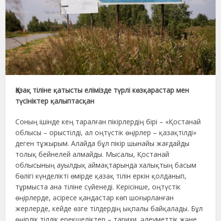
Қазақ тіліне қатысты елімізде түрлі көзқарастар мен
түсініктер қалыптасқан
Соның ішінде кең таралған пікірлердің бірі – «Қостанай
облысы – орыстілді, ал оңтүстік өңірлер – қазақтілді»
деген тұжырым. Алайда бұл пікір шынайы жағдайды
толық бейнелей алмайды. Мысалы, Қостанай
облысының ауылдық аймақтарында халықтың басым
бөлігі күнделікті өмірде қазақ тілін еркін қолданып,
тұрмыста ана тіліне сүйенеді. Керісінше, оңтүстік
өңірлерде, әсіресе қандастар көп шоғырланған
жерлерде, кейде өзге тілдердің ықпалы байқалады. Бұл
өңірлік тілдік ерекшеліктер – тарихи, әлеуметтік және