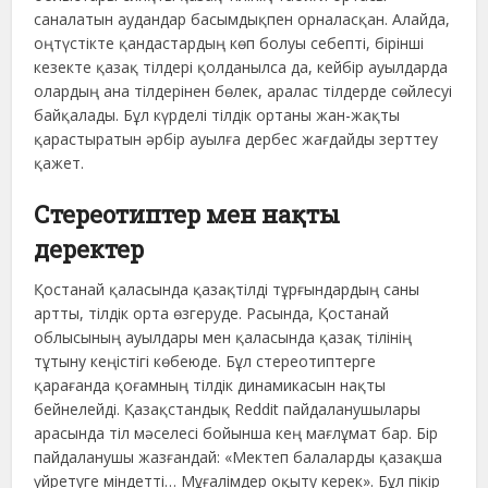
саналатын аудандар басымдықпен орналасқан. Алайда,
оңтүстікте қандастардың көп болуы себепті, бірінші
кезекте қазақ тілдері қолданылса да, кейбір ауылдарда
олардың ана тілдерінен бөлек, аралас тілдерде сөйлесуі
байқалады. Бұл күрделі тілдік ортаны жан-жақты
қарастыратын әрбір ауылға дербес жағдайды зерттеу
қажет.
Стереотиптер мен нақты
деректер
Қостанай қаласында қазақтілді тұрғындардың саны
артты, тілдік орта өзгеруде. Расында, Қостанай
облысының ауылдары мен қаласында қазақ тілінің
тұтыну кеңістігі көбеюде. Бұл стереотиптерге
қарағанда қоғамның тілдік динамикасын нақты
бейнелейді. Қазақстандық Reddit пайдаланушылары
арасында тіл мәселесі бойынша кең мағлұмат бар. Бір
пайдаланушы жазғандай: «Мектеп балаларды қазақша
үйретуге міндетті… Мұғалімдер оқыту керек». Бұл пікір