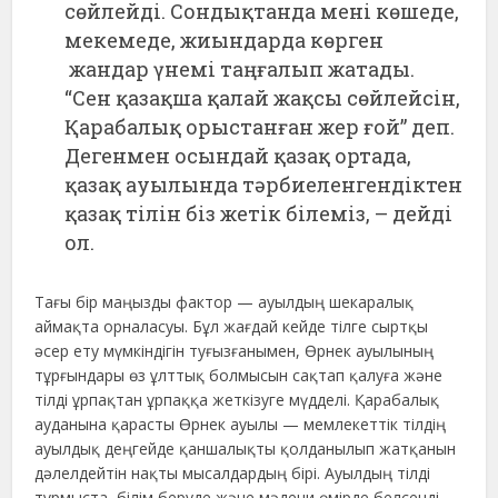
сөйлейді. Сондықтанда мені көшеде,
мекемеде, жиындарда көрген
жандар үнемі таңғалып жатады.
“Сен қазақша қалай жақсы сөйлейсін,
Қарабалық орыстанған жер ғой” деп.
Дегенмен осындай қазақ ортада,
қазақ ауылында тәрбиеленгендіктен
қазақ тілін біз жетік білеміз, – дейді
ол.
Тағы бір маңызды фактор — ауылдың шекаралық
аймақта орналасуы. Бұл жағдай кейде тілге сыртқы
әсер ету мүмкіндігін туғызғанымен, Өрнек ауылының
тұрғындары өз ұлттық болмысын сақтап қалуға және
тілді ұрпақтан ұрпаққа жеткізуге мүдделі. Қарабалық
ауданына қарасты Өрнек ауылы — мемлекеттік тілдің
ауылдық деңгейде қаншалықты қолданылып жатқанын
дәлелдейтін нақты мысалдардың бірі. Ауылдың тілді
тұрмыста, білім беруде және мәдени өмірде белсенді