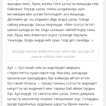
ауылдық емес, бірақ жалпы тілге қатысты маңызды кері
байланыс береді: қазақ тілінің қолданылуы үшін
мотивация мен қоғам белсенділігі аса маңызды.
Дегенмен де, ең алдымен үйде өзара қазақ тілінде
сөйлеу маңызды. Басқа пікірлерде: «Мен солтүстіктегі
шағын қалада өстім, онда қазақша сөйлейтіндер саны
көп, бірақ мен Алматыға оқуға түскенде барлығы
таңғалды. Біздің өңірді көбі орыс тілді деп санайды…»
Қазірде мектеп жабылғаннан кейін бұл ауылда 20
шақты отбасы ғана қалған
Бұл — Қостанай сияқты өңірлердегі өміршең
стереотиптің күшін көрсетеді. Мысалы, шекарада
орналасқан ауылдардың бірі жайында айтып өтсек.
Қостанай облысы — Қазақстанның солтүстік өңіріндегі
көпұлтты әрі мәдениеті мен тарихы бай аймақтардың
бірі. Бұл өңірде тіл саясаты мен қазақ тілінің дамуына
қатысты мәселелер кеңінен талқыланып жүр. Солардың
ішінде Қарабалық ауданына қарасты Өрнек ауылы —