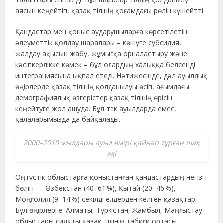
аясын кеңейтіп, қазақ тілінің қоғамдағы рөлін күшейтті.
Қандастар мен қоныс аударушыларға көрсетілетін
әлеуметтік қолдау шаралары – көшуге субсидия,
жалдау ақысын жабу, жұмысқа орналастыру және
кәсіпкерлікке көмек – бұл олардың халыққа белсенді
интеграциясына ықпал етеді. Нәтижесінде, дәл ауылдық
өңірлерде қазақ тілінің қолданылуы өсіп, ағымдағы
демографиялық өзгерістер қазақ тілінің өрісін
кеңейтуге жол ашуда. Бұл тек ауылдарда емес,
қалаларымызда да байқалады.
2000–2010 жылдары ауыл өмірі қайнап тұрған шақ
еді
Оңтүстік облыстарға қоныстанған қандастардың негізгі
бөлігі — Өзбекстан (40–61 %), Қытай (20–46 %),
Моңғолия (9–14 %) секілді елдерден келген қазақтар.
Бұл өңірлерге: Алматы, Түркістан, Жамбыл, Маңғыстау
облыстары сияқты қазақ тілінің табиғи ортасы