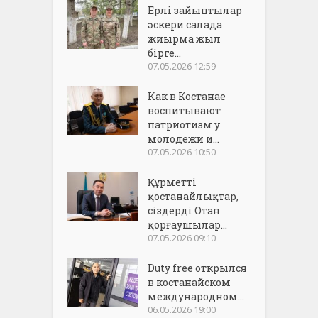
Ерлі зайыптылар
әскери салада
жиырма жыл
бірге...
07.05.2026 12:59
Как в Костанае
воспитывают
патриотизм у
молодежи и...
07.05.2026 10:50
Құрметті
қостанайлықтар,
сіздерді Отан
қорғаушылар...
07.05.2026 09:10
Duty free открылся
в костанайском
международном...
06.05.2026 19:00