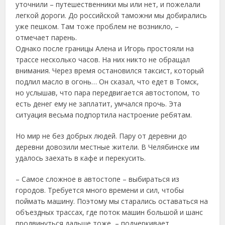
уточнили – путешественники мы или нет, и пожелали
легкой дороги. До российской таможни мы добирались
уже пешком. Там тоже проблем не возникло, –
отмечает парень.
Однако после границы Алена и Игорь простояли на
трассе несколько часов. На них никто не обращал
внимания. Через время остановился таксист, который
подлил масло в огонь… Он сказал, что едет в Томск,
но услышав, что пара передвигается автостопом, то
есть денег ему не заплатит, умчался прочь. Эта
ситуация весьма подпортила настроение ребятам.
Но мир не без добрых людей. Пару от деревни до
деревни довозили местные жители. В Челябинске им
удалось заехать в кафе и перекусить.
– Самое сложное в автостопе – выбираться из
городов. Требуется много времени и сил, чтобы
поймать машину. Поэтому мы старались оставаться на
объездных трассах, где поток машин большой и шанс
продвинуться дальше тоже, – подчеркивает