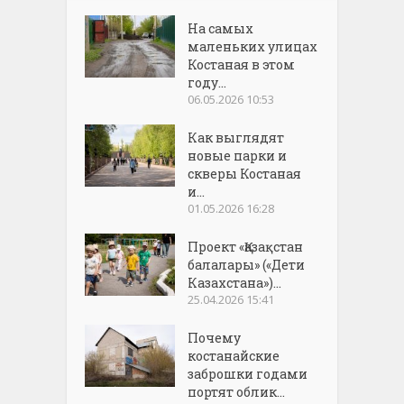
На самых
маленьких улицах
Костаная в этом
году...
06.05.2026 10:53
Как выглядят
новые парки и
скверы Костаная
и...
01.05.2026 16:28
Проект «Қазақстан
балалары» («Дети
Казахстана»)...
25.04.2026 15:41
Почему
костанайские
заброшки годами
портят облик...