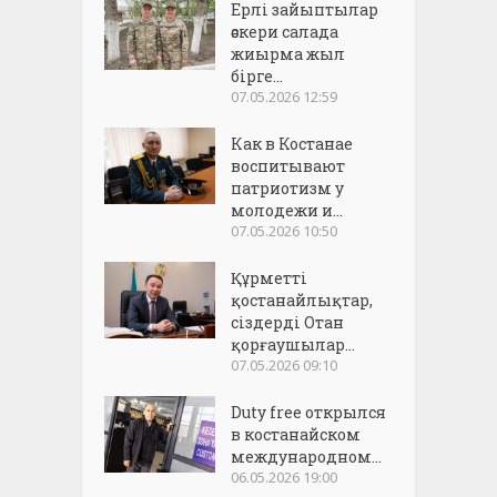
Ерлі зайыптылар
әскери салада
жиырма жыл
бірге...
07.05.2026 12:59
Как в Костанае
воспитывают
патриотизм у
молодежи и...
07.05.2026 10:50
Құрметті
қостанайлықтар,
сіздерді Отан
қорғаушылар...
07.05.2026 09:10
Duty free открылся
в костанайском
международном...
06.05.2026 19:00