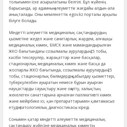
толығымен іске асырылатыны белгілі. Бұл жүйенің
барысында, әр адамның әлеуметтік жағдайы алдын-ала
анықталады. Оны мемлекеттік egov.kz порталы арқылы
білуге болады.
Міндетті әлеуметтік медициналық сақтандырудың
қызметіне жедел және санитарлық жәрдем, алғашқы
медициналық көмек, БМСК және мамандандырылған
ЖКО бағытындағы созылмалы аурулардың 25 тобы,
кәсіби тексерулер, жарақаттар және басқалар,
стационарлық медициналық көмек және басқа да
жоспарлы ЖКО бағытында, созылмалы аурулардың 25
тобы, стационарлық бөлімдердің қабылдау қызметтері,
туберкулезбен ауыратын немесе бұрын ауырған
науқастарды сауықтыру және оңалту, халықтың
жекелеген санаттарына арналған паллиативті көмек
және мейірбике ісі, қан препараттарымен қамтамасыз
етудің патологиялық диагностикасы кіреді.
Сонымен қатар міндетті әлеуметтік медициналық
сақтандыру жүйесіне медициналық көмектің