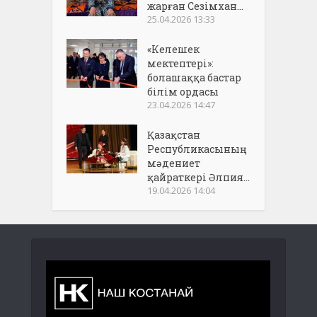
жарған Сезімхан...
25.04.2026 13:33
«Келешек
мектептері»:
болашаққа бастар
білім ордасы
23.04.2026 14:47
Қазақстан
Республикасының
мәдениет
қайраткері Әлпия...
19.04.2026 14:04