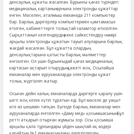
денсаулық құжаты жасалған. Бұрынғы қағаз түріндегі
медициналық картаның орнына электронды құжаттар
енген. Мәселен, аталмыш емханада 211 компьютер
бар. Барлық дәрігерлер компьютермен қамтамасыз
етілген, кабинеттерге толықтай ғаламтор өткізілген.
Сырқаттанып келгендердің жеке сәйкестендіру нөмірі
арқылы электронды құжатын тауып алуларына барлық
жағдай жасалған. Бұл құжатта олардың
денсаулықтарына қатысты барлық мәліметтер
енгізілген. Ол үшін бұрынғыдай қағаз медициналық
картасын ақтарып отырудың қажеті жоқ. Осылайша
емханалар мен ауруханаларда электронды құжат
толық жүргізіліп жатыр.
Осыған дейін халық емханаларда дәрігерге қаралу үшін
шеті жоқ кезек күтіп тұратын еді. Бұл мәселе де уақыт
өте өз шешімін тапқан. Бүгінде барлық емханалар мен
ауруханаларда енгізілген «Даму мед» қосымшасының бұл
ретті атқарып отырған жұмысы зор. Осы қосымша
арқылы қала тұрғындары үйден шықпай-ақ өздері
қарайтын №1 емханасындағы дәрігерлердің