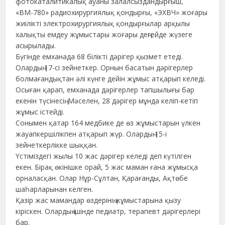
фотокаталитикалық ауаны залалсыздандырғыш,
«ВМ-780» радиохирургиялық қондырғы, «ЭХВЧ» жоғары
жиілікті электрохирургиялық қондырғылар арқылы
халықты емдеу жұмыстары жоғары деңгейде жүзеге
асырылады.
Бүгінде емханада 68 білікті дәрігер қызмет етеді.
Олардың 17-сі зейнеткер. Орнын басатын дәрігерлер
болмағандықтан әлі күнге дейін жұмыс атқарып келеді.
Осыған қарап, емханада дәрігерлер тапшылығы бар
екенін түсінесің. Мәселен, 28 дәрігер мұнда келіп-кетіп
жұмыс істейді.
Сонымен қатар 164 медбике де өз жұмыстарын үлкен
жауапкершілікпен атқарып жүр. Олардың 15-і
зейнеткерлікке шыққан.
Үстіміздегі жылы 10 жас дәрігер келеді деп күтілген
екен. Бірақ өкінішке орай, 5 жас маман ғана жұмысқа
орналасқан. Олар Нұр-Сұлтан, Қарағанды, Ақтөбе
шаһарларынан келген.
Қазір жас мамандар өздерінің жұмыстарына қызу
кіріскен. Олардың ішінде педиатр, терапевт дәрігерлері
бар.