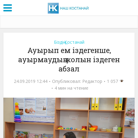
Біздің Қостанай
Ауырып ем іздегенше,
ауырмаудың жолын іздеген
абзал
24.09.2019 12:44
Опубликовал:
Редактор
1 057
4 мин на чтение