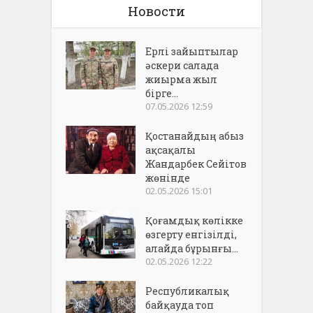
Новости
Ерлі зайыптылар
әскери салада
жиырма жыл
бірге...
07.05.2026 12:59
Қостанайдың абыз
ақсақалы
Жандарбек Сейітов
жөнінде
02.05.2026 15:01
Қоғамдық көлікке
өзгерту енгізілді,
алайда бұрынғы...
02.05.2026 12:22
Республикалық
байқауда топ