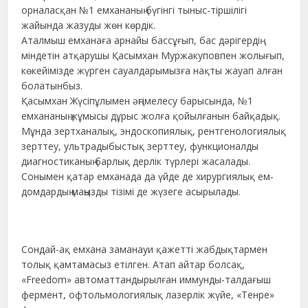
орналасқан №1 емхананың бүгінгі тыныс-тіршілігі
жайында жазуды жөн көрдік.
Аталмыш емханаға арнайы бассұғып, бас дәрігердің
міндетін атқарушы Қасымхан Муржакуповпен жолығып,
көкейімізде жүрген сауалдарымызға нақты жауап алған
болатынбыз.
Қасымхан Жүсіпұлымен әңгімелесу барысында, №1
емхананың жұмысы дұрыс жолға қойылғанын байқадық.
Мұнда зертханалық, эндоскопиялық, рентгенологиялық
зерттеу, ультрадыбыстық зерттеу, функционалды
диагностиканың барлық дерлік түрлері жасалады.
Сонымен қатар емханада да үйде де хирургиялық ем-
домдардың маңызды тізімі де жүзеге асырылады.
Сондай-ақ емхана заманауи қажетті жабдықтармен
толық қамтамасыз етілген. Атап айтар болсақ,
«Freedom» автоматтандырылған иммунды-талдағыш
фермент, офтольмологиялық лазерлік жүйе, «Тенре»