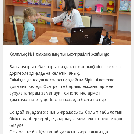
Қалалық №1 емхананың тыныс-тіршілігі жайында
Басы ауырып, балтыры сыздаған жанның бірінші кезекте
дәрігерлердің алдына келетіні анық.
Елімізде денсаулық саласы әрдайым бірінші кезекке
қойылып келеді. Осы ретте барлық емханалар мен
ауруханаларды заманауи технологиялармен
қамтамасыз ету де басты назарда болып отыр.
Сондай-ақ адам жанының арашасысы болып табылатын
білікті дәрігерлерді де даярлауға мемлекет ерекше көңіл
бөлуде.
Осы ретте біз Қостанай қаласының орталығында