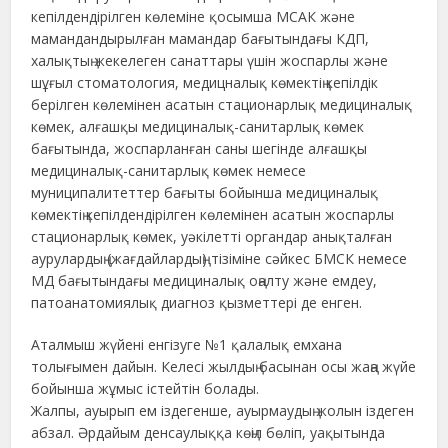
кепілдендірілген көлеміне қосымша МСАК және
мамандандырылған мамандар бағытындағы КДП,
халықтың жекелеген санаттары үшін жоспарлы және
шұғыл стоматология, медицналық көмектің кепілдік
берілген көлемінен асатын стационарлық медициналық
көмек, алғашқы медициналық-санитарлық көмек
бағытында, жоспарланған саны шегінде алғашқы
медициналық-санитарлық көмек немесе
муниципалитеттер бағыты бойынша медициналық
көмектің кепілдендірілген көлемінен асатын жоспарлы
стационарлық көмек, уәкілетті органдар анықталған
аурулардың (жағдайлардың) тізіміне сәйкес БМСК немесе
МД бағытындағы медициналық оңалту және емдеу,
патоанатомиялық диагноз қызметтері де енген.
Аталмыш жүйені енгізуге №1 қалалық емхана
толығымен дайын. Келесі жылдың басынан осы жаңа жүйе
бойынша жұмыс істейтін болады.
Жалпы, ауырып ем іздегенше, ауырмаудың жолын іздеген
абзал. Әрдайым денсаулыққа көңіл бөліп, уақытында