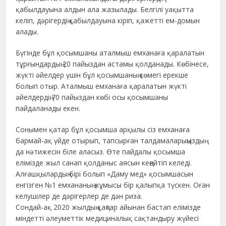
қабылдауына алдын ала жазылады. Белгілі уақытта
келіп, дәрігердің қабылдауына кіріп, қажетті ем-домын
алады.
Бүгінде бұл қосымшаны аталмыш емханаға қаралатын
тұрғындардың 20 пайыздан астамы қолданады. Көбінесе,
жүкті әйелдер үшін бұл қосымшаның көмегі ерекше
болып отыр. Аталмыш емханаға қаралатын жүкті
әйелдердің 70 пайыздан көбі осы қосымшаны
пайдаланады екен.
Сонымен қатар бұл қосымша арқылы сіз емханаға
бармай-ақ үйде отырып, тапсырған талдамаларыңыздың
да нәтижесін біле аласыз. Өте пайдалы қосымша
елімізде жыл санап қолданыс аясын кеңейтіп келеді.
Алғашқылардың бірі болып «Даму мед» қосымшасын
енгізген №1 емхананың жұмысы бір қалыпқа түскен. Оған
келушілер де дәрігерлер де дән риза.
Сондай-ақ 2020 жылдың қаңтар айынан бастап елімізде
міндетті әлеуметтік медициналық сақтандыру жүйесі