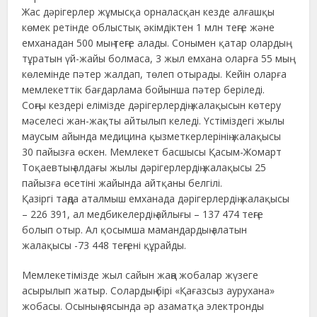
Жас дәрігерлер жұмысқа орналасқан кезде алғашқы
көмек ретінде облыстық әкімдіктен 1 млн теңге және
емханадан 500 мың теңге алады. Сонымен қатар олардың
тұратын үй-жайы болмаса, 3 жыл емхана оларға 55 мың
көлемінде пәтер жалдап, төлеп отырады. Кейін оларға
мемлекеттік бағдарлама бойынша пәтер беріледі.
Соңғы кездері елімізде дәрігерлердің жалақысын көтеру
мәселесі жан-жақты айтылып келеді. Үстіміздегі жылы
маусым айында медицина қызметкерлерінің жалақысы
30 пайызға өскен. Мемлекет басшысы Қасым-Жомарт
Тоқаевтың алдағы жылы дәрігерлердің жалақысы 25
пайызға өсетіні жайында айтқаны белгілі.
Қазіргі таңда аталмыш емханада дәрігерлердің жалақысы
– 226 391, ал медбикелердің айлығы – 137 474 теңге
болып отыр. Ал қосымша мамандардың алатын
жалақысы -73 448 теңгені құрайды.
Мемлекетімізде жыл сайын жаңа жобалар жүзеге
асырылып жатыр. Солардың бірі «Қағазсыз аурухана»
жобасы. Осының аясында әр азаматқа электронды