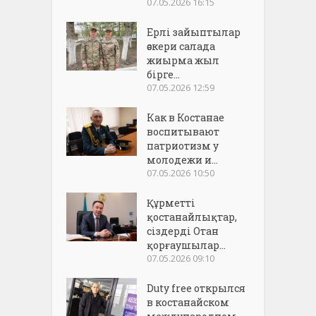
07.05.2026 16:15
Ерлі зайыптылар
әскери салада
жиырма жыл
бірге...
07.05.2026 12:59
Как в Костанае
воспитывают
патриотизм у
молодежи и...
07.05.2026 10:50
Құрметті
қостанайлықтар,
сіздерді Отан
қорғаушылар...
07.05.2026 09:10
Duty free открылся
в костанайском