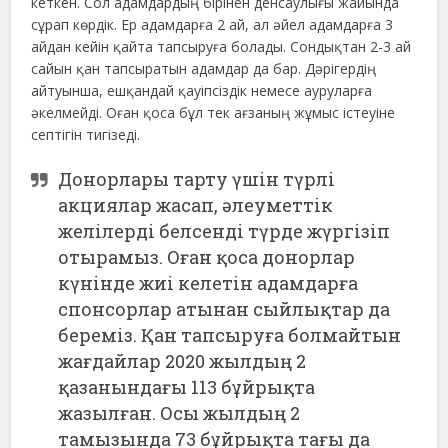
кеткен. Сол адамдардың бірінен денсаулығы жайында
сұрап көрдік. Ер адамдарға 2 ай, ал әйел адамдарға 3
айдан кейін қайта тапсыруға болады. Сондықтан 2-3 ай
сайын қан тапсыратын адамдар да бар. Дәрігердің
айтуынша, ешқандай қауіпсіздік немесе ауруларға
әкелмейді. Оған қоса бұл тек ағзаның жұмыс істеуіне
септігін тигізеді.
Донорлары тарту үшін түрлі
акциялар жасап, әлеуметтік
желілерді белсенді түрде жүргізіп
отырамыз. Оған қоса донорлар
күнінде жиі келетін адамдарға
спонсорлар атынан сыйлықтар да
береміз. Қан тапсыруға болмайтын
жағдайлар 2020 жылдың 2
қазанындағы 113 бұйрықта
жазылған. Осы жылдың 2
тамызында 73 бұйрықта тағы да