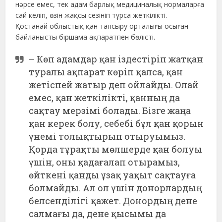
нәрсе емес, тек адам барлық медициналық нормаларға
сай келіп, өзін жақсы сезініп тұрса жеткілікті.
Қостанай облыстық қан тапсыру орталығы осыған
байланысты біршама ақпаратпен бөлісті.
– Көп адамдар қан іздестіріп жатқан
туралы ақпарат көріп қалса, қан
жетіспей жатыр деп ойлайды. Олай
емес, қан жеткілікті, қанның да
сақтау мерзімі болады. Бізге жаңа
қан керек болу, себебі бұл қан қорын
үнемі толықтырып отыруымыз.
Қорда тұрақты мөлшерде қан болуы
үшін, оны қадағалап отырамыз,
өйткені қанды ұзақ уақыт сақтауға
болмайды. Ал ол үшін донорлардың
белсенділігі қажет. Донордың дене
салмағы да, дене қысымы да