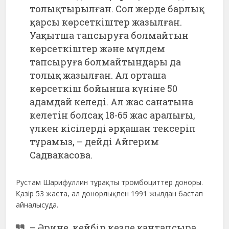
толықтырылған. Сол жерде барлық
қарсы көрсеткіштер жазылған.
Уақытша тапсыруға болмайтын
көрсеткіштер және мүлдем
тапсыруға болмайтындары да
толық жазылған. Ал орташа
көрсеткіш бойынша күніне 50
адамдай келеді. Ал жас санатына
келетін болсақ 18-65 жас аралығы,
үлкен кісілерді әрқашан тексеріп
тұрамыз, – дейді Айгерим
Садвакасова.
Рустам Шарифуллин тұрақты тромбоциттер доноры.
Қазір 53 жаста, ал донорлықпен 1991 жылдан бастап
айналысуда.
– Әрине, кейбір кезде қантапсыра