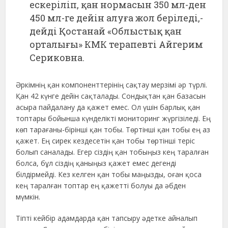
ескеріліп, қан нормасын 350 мл-ден
450 мл-ге дейін алуға жол беріледі,-
дейді Қостанай «Облыстық қан
орталығы» КМК терапевті Айгерим
Сериковна.
Әркімнің қан компоненттерінің сақтау мерзімі әр түрлі.
Қан 42 күнге дейін сақталады. Сондықтан қан базасын
асыра пайдалану да қажет емес. Ол үшін барлық қан
топтары бойынша күнделікті мониторинг жүргізіледі. Ең
көп тарағаны-бірінші қан тобы. Төртінші қан тобы ең аз
қажет. Ең сирек кездесетін қан тобы төртінші теріс
болып саналады. Егер сіздің қан тобыңыз кең таралған
болса, бұл сіздің қаныңыз қажет емес дегенді
білдірмейді. Кез келген қан тобы маңызды, оған қоса
кең таралған топтар ең қажетті болуы да әбден
мүмкін.
Тіпті кейбір адамдарда қан тапсыру әдетке айналып