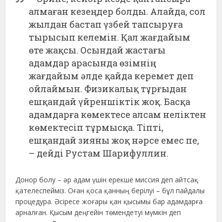
алмаған кезеңдер болды. Алайда, сол
жылдан бастап үзбей тапсыруға
тырысып келемін. Қал жағдайым
өте жақсы. Осындай жастағы
адамдар арасында өзімнің
жағдайым әлде қайда керемет деп
ойлаймын. Физикалық тұрғыдан
ешқандай үйреншіктік жоқ. Басқа
адамдарға көмектесе алсам неліктен
көмектесіп тұрмысқа. Тіпті,
ешқандай зияны жоқ нәрсе емес пе,
– дейді Рустам Шарифуллин.
Донор болу – әр адам үшін ерекше миссия деп айтсақ
қателеспейміз. Оған қоса қанның берілуі – бұл пайдалы
процедура. Әсіресе жоғары қан қысымы бар адамдарға
арналған. Қысым деңгейін төмендетуі мүмкін деп