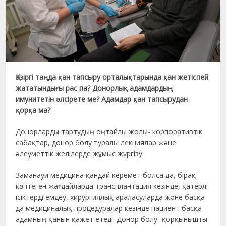
Қазіргі таңда қан тапсыру орталықтарында қан жетіспей
жататындығы рас па? Донорлық адамдардың
имунитетін әлсірете ме? Адамдар қан тапсырудан
қорқа ма?
Донорларды тартудың оңтайлы жолы- корпоративтік
сабақтар, донор болу туралы лекциялар және
әлеуметтік желілерде жұмыс жүргізу.
Заманауи медицина қандай керемет болса да, бірақ
көптеген жағдайларда трансплантация кезінде, қатерлі
ісіктерді емдеу, хирургиялық араласуларда және басқа
да медициналық процедуралар кезінде пациент басқа
адамның қанын қажет етеді. Донор болу- қорқынышты