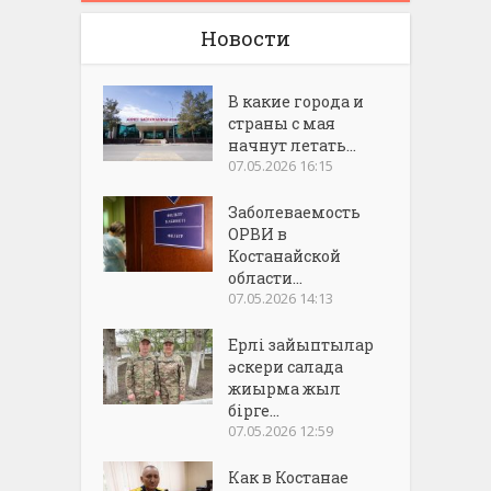
Новости
В какие города и
страны с мая
начнут летать...
07.05.2026 16:15
Заболеваемость
ОРВИ в
Костанайской
области...
07.05.2026 14:13
Ерлі зайыптылар
әскери салада
жиырма жыл
бірге...
07.05.2026 12:59
Как в Костанае