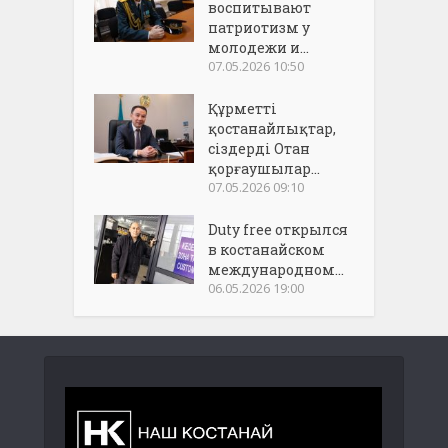
воспитывают
патриотизм у
молодежи и...
07.05.2026 10:50
Құрметті
қостанайлықтар,
сіздерді Отан
қорғаушылар...
07.05.2026 09:10
Duty free открылся
в костанайском
международном...
06.05.2026 19:00