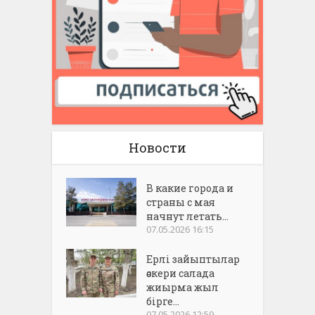
Новости
В какие города и
страны с мая
начнут летать...
07.05.2026 16:15
Ерлі зайыптылар
әскери салада
жиырма жыл
бірге...
07.05.2026 12:59