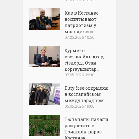
Как в Костанае
воспитывают
патриотизм у
молодежи и...
07.05.2026 10:50
Құрметті
қостанайлықтар,
сіздерді Отан
қорғаушылар...
07.05.2026 09:10
Duty free открылся
в костанайском
международном...
06.05.2026 19:00
Тюльпаны начали
расцветать в
Триатлон-парке
Костаная