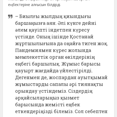
еңбектеріне алғысын білдірді.
– Биылғы жылдың қиындығы
баршаңызға аян. Әлі күнге дейні
әлем қауіпті індетпен күресу
үстінде. Оның ішінде Қостанай
жұртшылығына да оңайға тиген жоқ.
Пандемиямен күрес жолында
мемлекеттік орган өкілдерінің
еңбегі баршылық. Жұмыс барысы
қауырт жағдайда үйлестірілді.
Дегенмен де, жоспардан ауытқымай
жұмыстарды сапалы әрі тиянақты
орындау үстіндеміз. Сіздердің
әрқайсыларыңыз қызмет
барысында жемісті еңбек
еткендеріңізді білеміз. Сол себептен