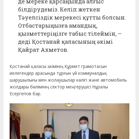
де мереке қарсаңында алғыс
білдірудеміз. Келіп жеткен
Тәуелсіздік мерекесі құтты болсын.
Отбастарыңызға амандық,
қызметтеріңізге табыс тілеймін, –
деді Қостанай қаласының әкімі
Қайрат Ахметов.
Қостанай қаласы әкімінің Құрмет грамотасын
иелегендер арасында тұрғын үй коммуналдық
шарушылығы мен жолаушылар көлігі және автомобиль
жолдары бөлімінің сектор меңгерушісі Нұралы
Есергепов бар.