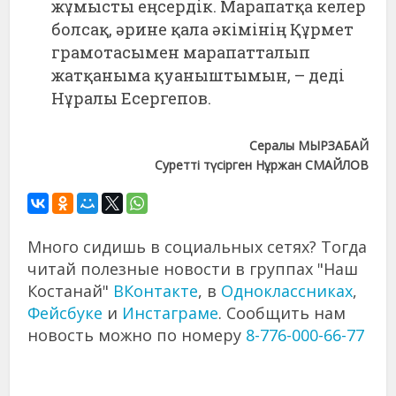
жұмысты еңсердік. Марапатқа келер
болсақ, әрине қала әкімінің Құрмет
грамотасымен марапатталып
жатқаныма қуаныштымын, – деді
Нұралы Есергепов.
Сералы МЫРЗАБАЙ
Суретті түсірген Нұржан СМАЙЛОВ
Много сидишь в социальных сетях? Тогда
читай полезные новости в группах "Наш
Костанай"
ВКонтакте
, в
Одноклассниках
,
Фейсбуке
и
Инстаграме
. Сообщить нам
новость можно по номеру
8-776-000-66-77