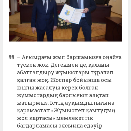
– Ағымдағы жыл баршамызға оңайға
түскен жоқ. Дегенмен де, қаланы
абаттандыру жұмыстары тұралап
қалған жоқ. Жоспар бойынша осы
жылы жасалуы керек болған
жұмыстардың барлығын аяқтап
жатырмыз. Істің ауқымдылығына
қарамастан «Жұмыспен қамтудың
жол картасы» мемлекеттік
бағдарламасы аясында едәуір