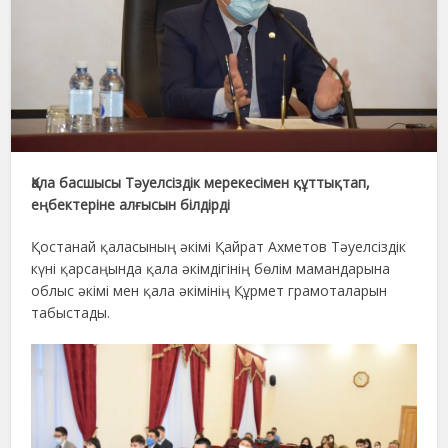
Қала басшысы Тәуелсіздік мерекесімен құттықтап,
еңбектеріне алғысын білдірді
Қостанай қаласының әкімі Қайрат Ахметов Тәуелсіздік
күні қарсаңында қала әкімдігінің бөлім мамандарына
облыс әкімі мен қала әкімінің Құрмет грамоталарын
табыстады.