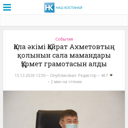
События
Қала әкімі Қайрат Ахметовтың
қолынын сала мамандары
Құрмет грамотасын алды
15.12.2020 12:50
Опубликовал:
Редактор
467
2 мин на чтение