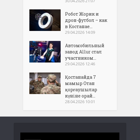
30.04.2026 21:07
Робот Жорик и
дрон-футбол – как
в Костанае...
29.04.2026 14:09
Автомобильный
завод Allur стал
участником...
29.04.2026 12:46
Қостанайда 7
мамыр Отан
қорғаушылар
күніне орай...
28.04.2026 10:01