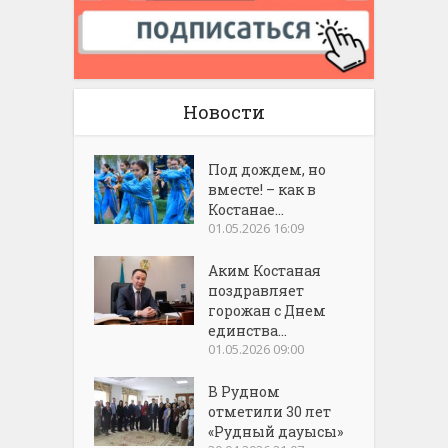
Новости
Под дождем, но
вместе! – как в
Костанае...
01.05.2026 16:09
Аким Костаная
поздравляет
горожан с Днем
единства...
01.05.2026 09:00
В Рудном
отметили 30 лет
«Рудный дауысы»