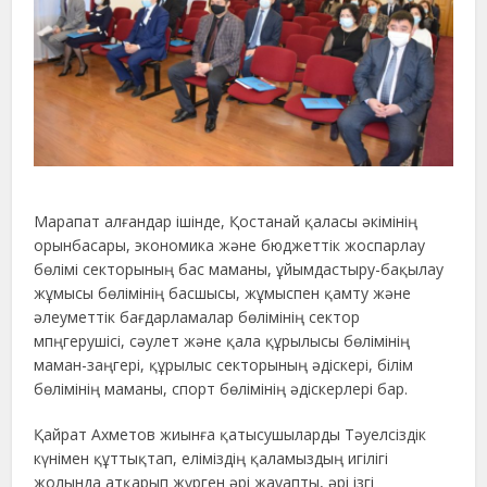
Марапат алғандар ішінде, Қостанай қаласы әкімінің
орынбасары, экономика және бюджеттік жоспарлау
бөлімі секторының бас маманы, ұйымдастыру-бақылау
жұмысы бөлімінің басшысы, жұмыспен қамту және
әлеуметтік бағдарламалар бөлімінің сектор
мпңгерушісі, сәулет және қала құрылысы бөлімінің
маман-заңгері, құрылыс секторының әдіскері, білім
бөлімінің маманы, спорт бөлімінің әдіскерлері бар.
Қайрат Ахметов жиынға қатысушыларды Тәуелсіздік
күнімен құттықтап, еліміздің қаламыздың игілігі
жолында атқарып жүрген әрі жауапты, әрі ізгі