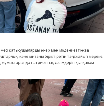
есі қатысушыларды өнер мен мәдениеттің жаңа
құштарлық және ынтаны біріктіретін таңғажайып мереке.
қ жұмыстарында патриоттық сезімдерін қылқалам