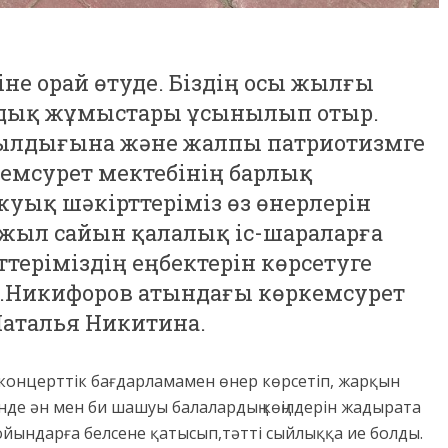
іне орай өтуде. Біздің осы жылғы
мдық жұмыстары ұсынылып отыр.
ылдығына және жалпы патриотизмге
кемсурет мектебінің барлық
 жуық шәкірттеріміз өз өнерлерін
з жыл сайын қалалық іс-шараларға
ттеріміздің еңбектерін көрсетуге
И.Никифоров атындағы көркемсурет
Наталья Никитина.
нцерттік бағдарламамен өнер көрсетіп, жарқын
күнде ән мен би шашуы балалардың көңілдерін жадырата
р ойындарға белсене қатысып,тәтті сыйлыққа ие болды.