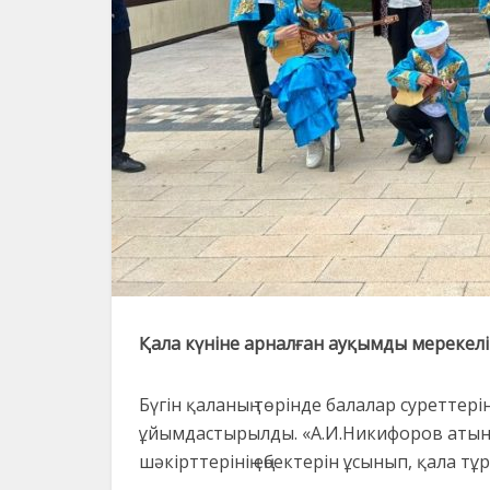
Қала күніне арналған ауқымды мерекелік
Бүгін қаланың төрінде балалар суреттері
ұйымдастырылды. «А.И.Никифоров атынд
шәкірттерінің еңбектерін ұсынып, қала тұ