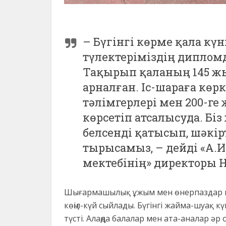
– Бүгінгі көрме қала күн
түлектеріміздің дипло
Тақырып қаланың 145 ж
арналған. Іс-шараға көр
тәлімгерлері мен 200-ге
көрсетіп атсалысуда. Бі
белсенді қатысып, шәкір
тырысамыз, – дейді «А.
мектебінің» директоры 
Шығармашылық ұжым мен өнерпаздар ко
көңіл-күй сыйлады. Бүгінгі жайма-шуақ 
түсті. Алаңда балалар мен ата-аналар ә