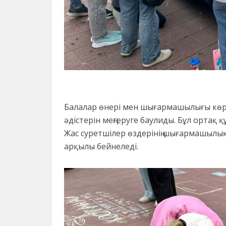
Балалар өнері мен шығармашылығы көрм
әдістерін меңгеруге баулиды. Бұл ортақ 
Жас суретшілер өздерінің шығармашылы
арқылы бейнеледі.