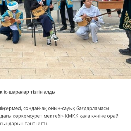
 іс-шаралар тізгін алды
нің көрмесі, сондай-ақ ойын-сауық бағдарламасы
ағы көркемсурет мектебі» КМҚК қала күніне орай
рғындарын тәнті етті.