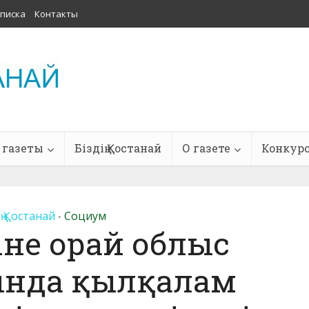
писка
Контакты
 газеты
Біздің Қостанай
О газете
Конкур
ің Қостанай
Социум
•
іне орай облыс
ында қылқалам