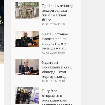
Ерлі зайыптылар
әскери салада
жиырма жыл
бірге...
07.05.2026 12:59
Как в Костанае
воспитывают
патриотизм у
молодежи и...
07.05.2026 10:50
Құрметті
қостанайлықтар,
сіздерді Отан
қорғаушылар...
07.05.2026 09:10
Duty free
открылся в
костанайском
международном..