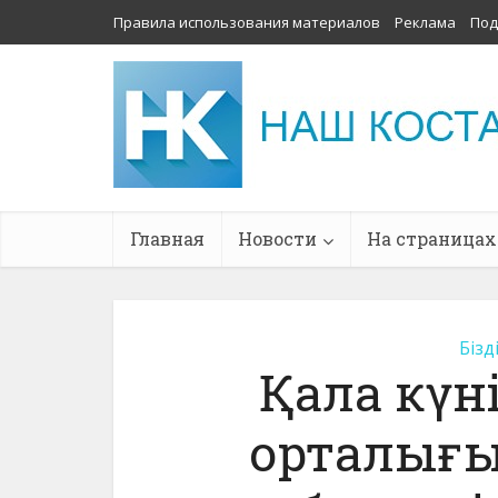
Правила использования материалов
Реклама
Под
Главная
Новости
На страницах
Бізд
Қала күн
орталығ