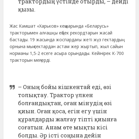
трактордың үстінде отырды, – дейді
қызы.
Жас Кәмшат «Харьков» кеңшарында «Беларусь»
тракторымен алғашқы еңбек рекордтарын жасай
бастады. 19 жасында жоспардағы жеті жүз гектардың
орнына мың гектардан астам жер жыртып, жыл сайын
норманы 1,5-2 есеге асыра орындады. Кейінірек К-700
тракторын меңгерді.
– Оның бойы кішкентай еді, өзі
толықтау. Трактор үлкен
болғандықтан, оған мінудің өзі
қиын. Оған қоса, егін егу үшін
құралдарды жалғау тіпті қиынға
соғатын. Анам өте мықты кісі
болды. Әр істі соңына дейін