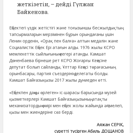
жеткізетін, – дейді Гүлжан
Байкенова.
Еңбектегі үздік жетістігі және тоғызыншы бесжылдықтың
тапсырмаларын мерзімінен бұрын орындағаны үшін
Ленин орденін, «Орақ пен балға» алтын медалін және
Социалистік Еңбек Ері атағын алды. 1976 жылы КСРО
мемлекеттік сыйлығының иегері атанды. Камшат
Дөненбаева бірнеше рет КСРО Жоғарғы Кеңесіне
депутат болып сайланды, Ұлттар Кеңесі төрағасының
орынбасары, партия съездерінің делегаты болды.
Кәмшат Байғазықызы 2017 жылы дүниеден өтті.
«Еңбекпен даңқы өрлеген» іс-шарасы барысында музей
қызметкерлері Кәмшат Байғазықызының, атақты
механизатордың өмірі мен еңбек жолы жайында әңгімелеп,
қызы мен жиендеріне сөз берді.
Аяжан СЕРІК,
суретті түсірген Абиль ДОЩАНОВ