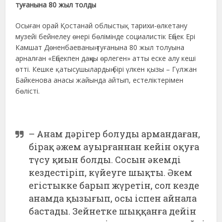
туғанына 80 жыл толды
Осыған орай Қостанай облыстық тарихи-өлкетану
музейі бейнелеу өнері бөлімінде социалистік Еңбек Ері
Камшат Дөненбаеваның туғанына 80 жыл толуына
арналған «Еңбекпен даңқы өрлеген» атты еске алу кеші
өтті. Кешке қатысушылардың бірі үлкен қызы – Гүлжан
Байкенова анасы жайында айтып, естеліктерімен
бөлісті.
– Анам дәрігер болуды армандаған,
бірақ әжем ауырғаннан кейін оқуға
түсу қиын болды. Сосын әкемді
кездестіріп, күйеуге шықты. Әкем
егістыкке барып жүретін, сол кезде
анамда қызығып, осы іспен айнала
бастады. Зейнетке шыққанға дейін