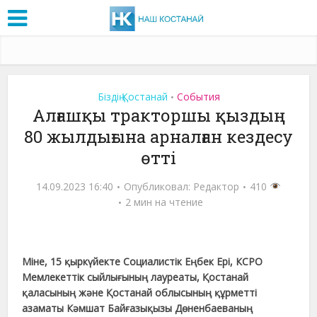
Біздің Қостанай
События
•
Алғашқы тракторшы қыздың
80 жылдығына арналған кездесу
өтті
14.09.2023 16:40
Опубликовал:
Редактор
410
2 мин на чтение
Міне, 15 қыркүйекте Социалистік Еңбек Ері, КСРО
Мемлекеттік сыйлығының лауреаты, Қостанай
қаласының және Қостанай облысының құрметті
азаматы Кәмшат Байғазықызы Дөненбаеваның