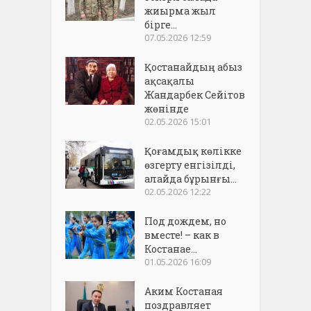
жиырма жыл
бірге...
07.05.2026 12:59
Қостанайдың абыз
ақсақалы
Жандарбек Сейітов
жөнінде
02.05.2026 15:01
Қоғамдық көлікке
өзгерту енгізілді,
алайда бұрынғы...
02.05.2026 12:22
Под дождем, но
вместе! – как в
Костанае...
01.05.2026 16:09
Аким Костаная
поздравляет