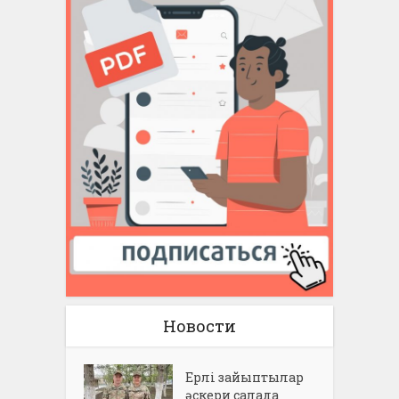
Новости
Ерлі зайыптылар
әскери салада