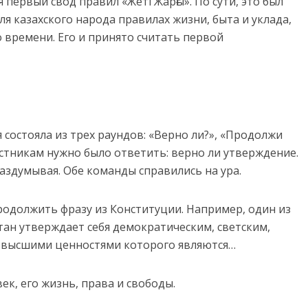
 первый свод правил «Жеті Жарғы». По сути, это был
я казахского народа правилах жизни, быта и уклада,
 времени. Его и принято считать первой
 состояла из трех раундов: «Верно ли?», «Продолжи
стникам нужно было ответить: верно ли утверждение.
аздумывая. Обе команды справились на ура.
одолжить фразу из Конституции. Например, один из
стан утверждает себя демократическим, светским,
 высшими ценностями которого являются…
ек, его жизнь, права и свободы.