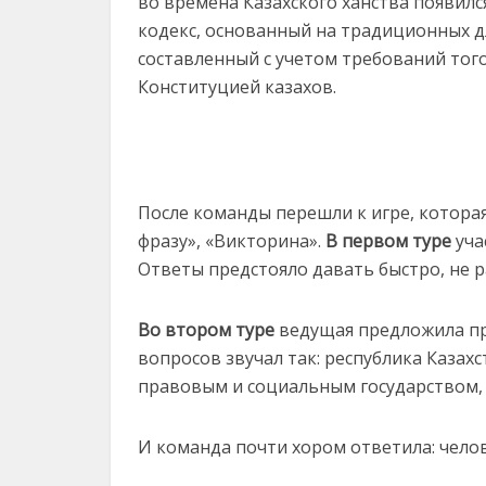
во времена Казахского ханства появился
кодекс, основанный на традиционных дл
составленный с учетом требований того
Конституцией казахов.
После команды перешли к игре, которая
фразу», «Викторина».
В первом туре
уча
Ответы предстояло давать быстро, не р
Во втором туре
ведущая предложила пр
вопросов звучал так: республика Казах
правовым и социальным государством,
И команда почти хором ответила: челов