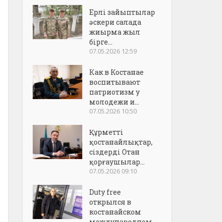
Ерлі зайыптылар
әскери салада
жиырма жыл
бірге...
07.05.2026 12:59
Как в Костанае
воспитывают
патриотизм у
молодежи и...
07.05.2026 10:50
Құрметті
қостанайлықтар,
сіздерді Отан
қорғаушылар...
07.05.2026 09:10
Duty free
открылся в
костанайском
международном..