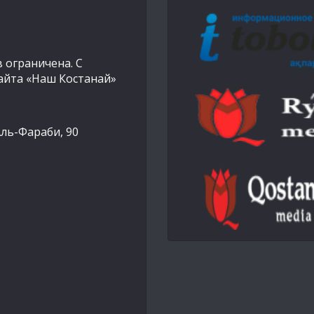
 ограничена. С
айта «Наш Костанай»
Аль-Фараби, 90