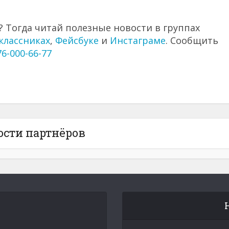
 Тогда читай полезные новости в группах
классниках
,
Фейсбуке
и
Инстаграме
. Сообщить
76-000-66-77
ости партнёров