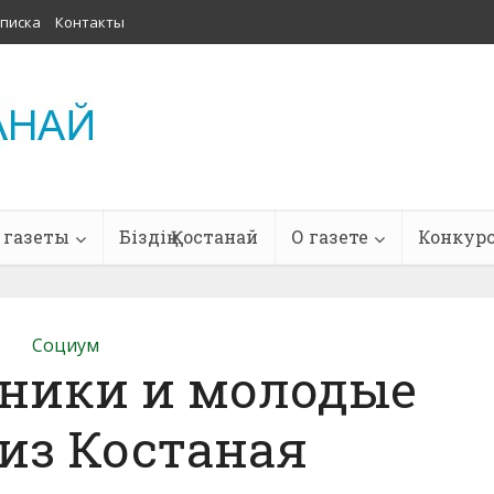
писка
Контакты
 газеты
Біздің Қостанай
О газете
Конкур
Социум
ники и молодые
из Костаная