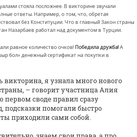
уалами стояла посложнее. В викторине звучали
лные ответы. Например, о том, что, обретая
ствовал без Конституции. Что в главный Закон страны
тан Назарбаев работал над документом в Турции.
али равное количество очков!
Победила дружба!
А
ыр бол» денежный сертификат на покупки в
 викторина, я узнала много нового
страны, – говорит участница Алия
о первом своде правил сразу
д, подсказки помогали быстро
еты приходили сами собой.
твительно, знаем свои права, а про