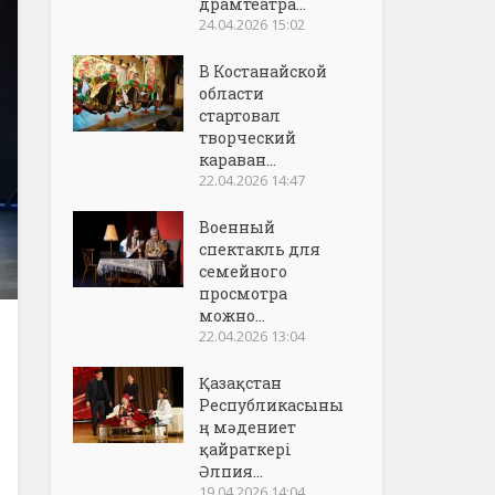
драмтеатра...
24.04.2026 15:02
В Костанайской
области
стартовал
творческий
караван...
22.04.2026 14:47
Военный
спектакль для
семейного
просмотра
можно...
22.04.2026 13:04
Қазақстан
Республикасыны
ң мәдениет
қайраткері
Әлпия...
19.04.2026 14:04