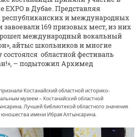
 EXPO в Дубае. Представляя
а республиканских и международных
 завоевали 169 призовых мест, из них
е прошел международный вокальный
н», айтыс школьников и многие
ду состоялся областной фестиваль
тан!», – подытожил Архимед
признали Костанайский областной историко-
альным музеем – Костанайский областной
нсарина. Лучшей библиотекой областного значения
 и юношества имени Ибрая Алтынсарина.