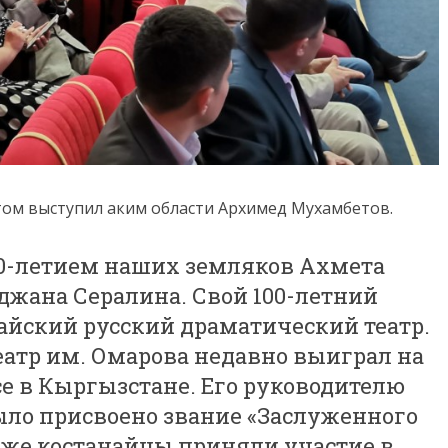
том выступил аким области Архимед Мухамбетов.
150-летием наших земляков Ахмета
жана Сералина. Свой 100-летний
айский русский драматический театр.
еатр им. Омарова недавно выиграл на
 в Кыргызстане. Его руководителю
ло присвоено звание «Заслуженного
кже костанайцы приняли участие в