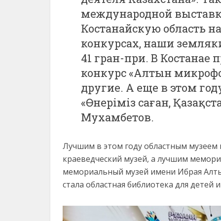
международной выставке
Костанайскую область н
конкурсах, наши земляки
41 гран-при. В Костана
конкурс «Алтын микрофо
другие. А еще в этом го
«Өнеріміз саған, Қазақс
Мухамбетов.
Лучшим в этом году областным музеем 
краеведческий музей, а лучшим мемори
мемориальный музей имени Ибрая Алты
стала областная библиотека для детей