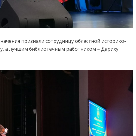
начения признали сотрудницу областной историко-
у, а лучшим библиотечным работником – Дариху