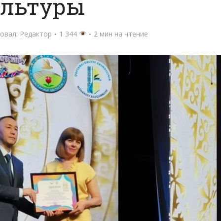
ультуры
овал:
Редактор
1 344
2 мин на чтение