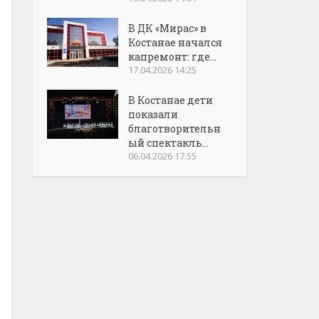
В ДК «Мирас» в
Костанае начался
капремонт: где...
17.04.2026 14:25
В Костанае дети
показали
благотворительн
ый спектакль...
06.04.2026 17:55