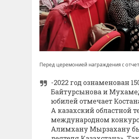
Перед церемонией награждения с отче
-2022 год ознаменован 
Байтурсынова и Мухамед
юбилей отмечает Костан
А казахский областной т
международном конкурсе
Алимхану Мырзахану бы
деятеля Казахстана». Та