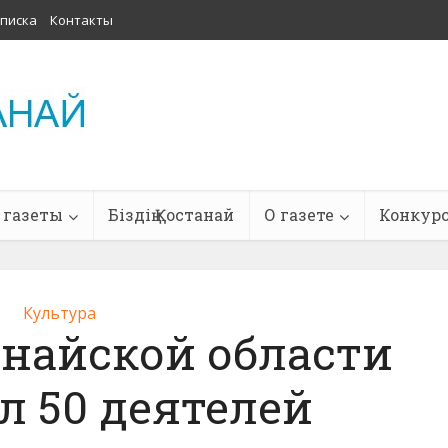
писка
Контакты
 газеты
Біздің Қостанай
О газете
Конкур
Культура
найской области
л 50 деятелей