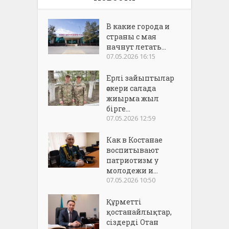
В какие города и
страны с мая
начнут летать...
07.05.2026 16:15
Ерлі зайыптылар
әскери салада
жиырма жыл
бірге...
07.05.2026 12:59
Как в Костанае
воспитывают
патриотизм у
молодежи и...
07.05.2026 10:50
Құрметті
қостанайлықтар,
сіздерді Отан