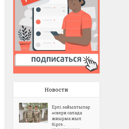
Новости
Ерлі зайыптылар
әскери салада
жиырма жыл
бірге...