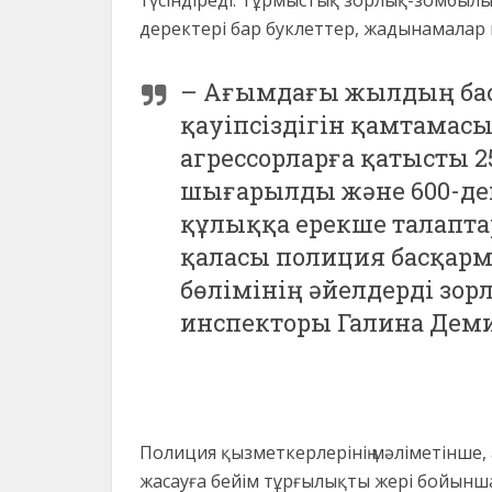
түсіндіреді. Тұрмыстық зорлық-зомбылы
деректері бар буклеттер, жадынамала
– Ағымдағы жылдың бас
қауіпсіздігін қамтамас
агрессорларға қатысты 2
шығарылды және 600-ден
құлыққа ерекше талаптар 
қаласы полиция басқарм
бөлімінің әйелдерді зо
инспекторы Галина Деми
Полиция қызметкерлерінің мәліметінше,
жасауға бейім тұрғылықты жері бойынш