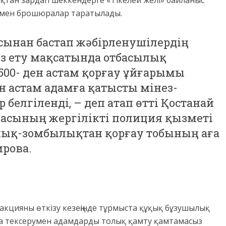
қтан зардап шеккендерге «Тікелей желі» байланыс
р мен брошюралар таратылады.
ынан бастап жәбірленушілердің
ыз ету мақсатында отбасылық
500- ден астам қорғау ұйғарымы
 астам адамға қатысты мінез-
белгіленді, – деп атап өтті Қостанай
асының жергілікті полиция қызметі
рлық-зомбылықтан қорғау тобының аға
рова.
 акцияны өткізу кезеңінде тұрмыста құқық бұзушылық
а тексерумен адамдарды толық қамту қамтамасыз