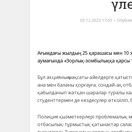
үл
05.12.2023 17:05
Опубли
Ағымдағы жылдың 25 қарашасы мен 10 
аумағында «Зорлық-зомбылыққа қарсы 16
Бұл акцияның мақсаты-әйелдерге қатыст
ана мен баланы қорғауға, сондай-ақ отб
қабылданып жатқан шаралар туралы халы
студенттермен де кездесулер өткізіліп,
Полиция қызметкерлері проблемалық м
отбасылық-тұрмыстық қатынастар саласы