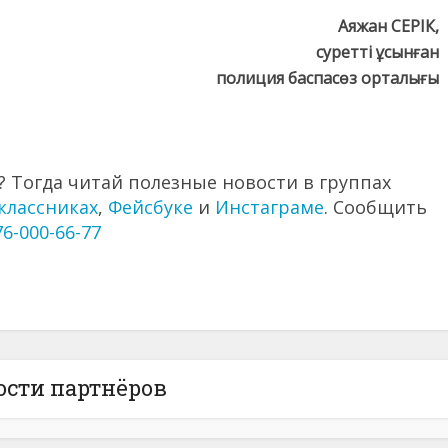
Аяжан СЕРІК,
суретті ұсынған
полиция баспасөз орталығы
 Тогда читай полезные новости в группах
классниках
,
Фейсбуке
и
Инстаграме
. Сообщить
76-000-66-77
ости партнёров