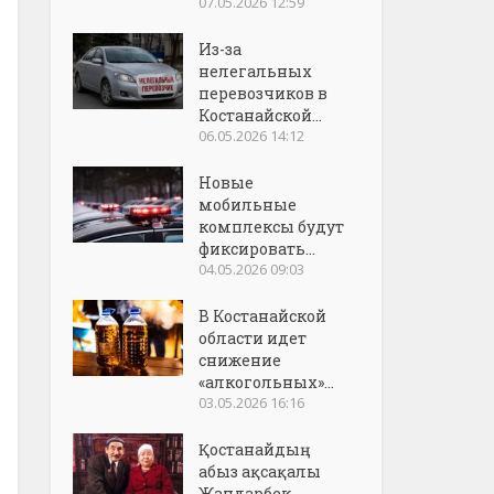
07.05.2026 12:59
Из-за
нелегальных
перевозчиков в
Костанайской...
06.05.2026 14:12
Новые
мобильные
комплексы будут
фиксировать...
04.05.2026 09:03
В Костанайской
области идет
снижение
«алкогольных»...
03.05.2026 16:16
Қостанайдың
абыз ақсақалы
Жандарбек