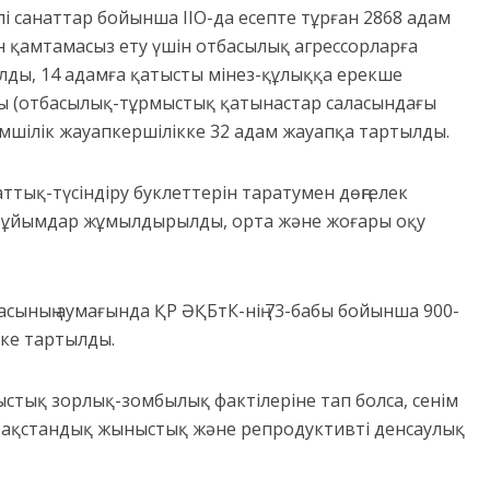
і санаттар бойынша ІІО-да есепте тұрған 2868 адам
ігін қамтамасыз ету үшін отбасылық агрессорларға
ды, 14 адамға қатысты мінез-құлыққа ерекше
бабы (отбасылық-тұрмыстық қатынастар саласындағы
мшілік жауапкершілікке 32 адам жауапқа тартылды.
тық-түсіндіру буклеттерін таратумен дөңгелек
мес ұйымдар жұмылдырылды, орта және жоғары оқу
сының аумағында ҚР ӘҚБтК-нің 73-бабы бойынша 900-
кке тартылды.
мыстық зорлық-зомбылық фактілеріне тап болса, сенім
зақстандық жыныстық және репродуктивті денсаулық