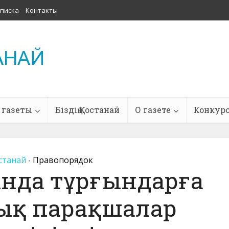
писка
Контакты
 газеты
Біздің Қостанай
О газете
Конкур
останай
Правопорядок
•
нда тұрғындарға
ық парақшалар