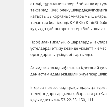
етілді, тұрғылықты жері бойынша әртүрл
тексерілді. Жәбірленушілердің қауіпсізд
қатысты 32 қорғаныс ұйғарымы шығарыл
талаптар белгіленді. ҚР ӘҚБтК-нің 73-
құқыққа қайшы әрекеттер) бойынша әкі
Профилактикалық іс-шараларды, ақпарат
үстелдерді өткізу кезінде үкіметтік е
орындарының өкілдері тартылды.
Ағымдағы жылдың басынан Қостанай қала
ден астам адам әкімшілік жауапкершілі
Егер сіз немесе сіздің жақындарыңыз тұр
телефондары арқылы хабарласыңыз: «Қа
қауымдастығы» 53-22-35, 150, 111.