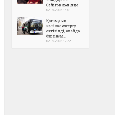
Сейітов жөнінде
02.05.2026 15:01
Қоғамдық
көлікке өзгерту
енгізілді, алайда
бұрынғы...
02.05.2026 12:22