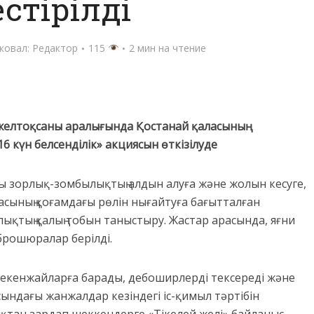
естірілді
ковал:
Редактор
115
2 мин на чтение
желтоқсаны аралығында Қостанай қаласының
 күн белсенділік» акциясын өткізілуде
ы зорлық-зомбылықтың алдын алуға және жолын кесуге,
асының қоғамдағы рөлін нығайтуға бағытталған
қтың қалың тобын таныстыру. Жастар арасында, яғни
 брошюралар берілді.
екенжайларға барады, дебоширлерді тексереді және
ндағы жанжалдар кезіндегі іс-қимыл тәртібін