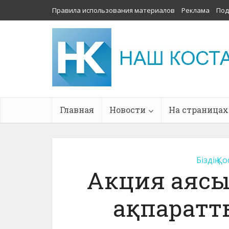
Правила использования материалов
Реклама
Под
Главная
Новости
На страницах
Біздің Қ
Акция аясы
ақпаратт