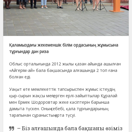
Қаламыздағы жекеменшік білім ордасының жұмысына
тұрғындар дән риза
Облыс орталығында 2012 жылы қазан айында ашылған
«Айгерім-ай» бала бақшасында алғашында 2 топ ғана
болған еді.
Уақыт өте мемлекеттік тапсырыспен жұмыс істеудің
қыр-сырын жақсы меңгерген ерлі-зайыптылар Құралай
мен Ермек Шодоровтар жеке кәсіптерін барынша
дамыта түскен. Оның себебі, қала тұрғындарының
тарапынан сұраныстың арта түсуі.
– Біз алғашында бала бақшаны өзіміз