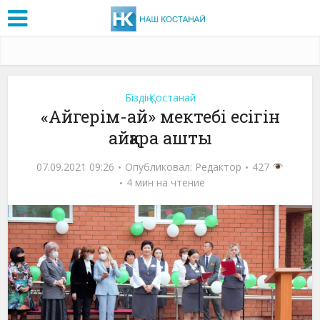
Біздің Қостанай
«Айгерім-ай» мектебі есігін
айқара ашты
07.09.2021 09:26
Опубликовал:
Редактор
427
4 мин на чтение