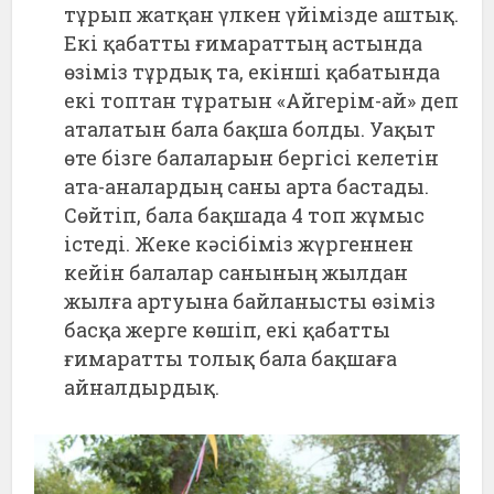
тұрып жатқан үлкен үйімізде аштық.
Екі қабатты ғимараттың астында
өзіміз тұрдық та, екінші қабатында
екі топтан тұратын «Айгерім-ай» деп
аталатын бала бақша болды. Уақыт
өте бізге балаларын бергісі келетін
ата-аналардың саны арта бастады.
Сөйтіп, бала бақшада 4 топ жұмыс
істеді. Жеке кәсібіміз жүргеннен
кейін балалар санының жылдан
жылға артуына байланысты өзіміз
басқа жерге көшіп, екі қабатты
ғимаратты толық бала бақшаға
айналдырдық.