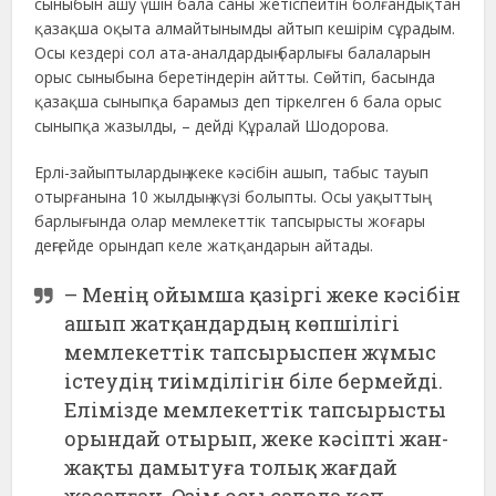
сыныбын ашу үшін бала саны жетіспейтін болғандықтан
қазақша оқыта алмайтынымды айтып кешірім сұрадым.
Осы кездері сол ата-аналдардың барлығы балаларын
орыс сыныбына беретіндерін айтты. Сөйтіп, басында
қазақша сыныпқа барамыз деп тіркелген 6 бала орыс
сыныпқа жазылды, – дейді Құралай Шодорова.
Ерлі-зайыптылардың жеке кәсібін ашып, табыс тауып
отырғанына 10 жылдың жүзі болыпты. Осы уақыттың
барлығында олар мемлекеттік тапсырысты жоғары
деңгейде орындап келе жатқандарын айтады.
– Менің ойымша қазіргі жеке кәсібін
ашып жатқандардың көпшілігі
мемлекеттік тапсырыспен жұмыс
істеудің тиімділігін біле бермейді.
Елімізде мемлекеттік тапсырысты
орындай отырып, жеке кәсіпті жан-
жақты дамытуға толық жағдай