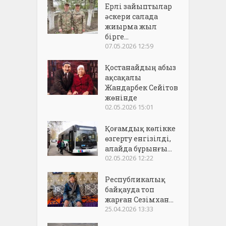
Ерлі зайыптылар
әскери салада
жиырма жыл
бірге...
07.05.2026 12:59
Қостанайдың абыз
ақсақалы
Жандарбек Сейітов
жөнінде
02.05.2026 15:01
Қоғамдық көлікке
өзгерту енгізілді,
алайда бұрынғы...
02.05.2026 12:22
Республикалық
байқауда топ
жарған Сезімхан...
25.04.2026 13:33