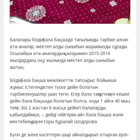
Балалары біздің бала бақшада тағылымды тәрбие алған
ата-аналар, мектеп алды сыныбын ашуымызды сұрады.
Осылайша ата-аналардың қалауымен 2015-2016
жылдардағы оқу жылында мектеп алды сыныбын
аштық.
Біздің бала бақша мемлекеттік тапсырыс бойынша
жұмыс істегендіктен түске дейін болатын
тәрбиеленушілер үшін тегін. Егер бала таңертеңнен кешке
дейін бала бақшада болатын болса, онда 1 айға 40 мың
теңге. Біз 2 жастан 6 жасқа дейінгі балаларды
қабылдаймыз, – дейді «Айгерім-ай» бала бақша және
мектебінің директоры Құралай Шодорова.
Бүгін де жеке кәсіптерін шыр айналдырып отырған ерлі-