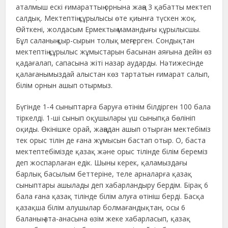
аталмыш ескі ғимараттың орнына жаңа 3 қабатты мектеп
салдық. Мектептің құрылысы өте қиынға түскен жоқ.
Өйткені, жолдасым Ермектың мамандығы құрылысшы.
Бұл саланың қыр-сырын толық меңгерген. Сондықтан
мектептің құрылыс жұмыстарын басынан аяғына дейін өз
қадағалап, сапасына жіті назар аударды. Нәтижесінде
қалағанымыздай алыстан көз тартатын ғимарат салып,
білім орнын ашып отырмыз.
Бүгінде 1-4 сыныптарға баруға өтінім білдірген 100 бала
тіркелді. 1-ші сынып оқушылары үш сыныпқа бөлініп
оқиды. Өкінішке орай, жаңадан ашып отырған мектебіміз
тек орыс тілін де ғана жұмысын бастап отыр. О, баста
мектептебімізде қазақ және орыс тілінде білім береміз
деп жоспарлаған едік. Шыны керек, қаламыздағы
барлық басылым беттеріне, теле арналарға қазақ
сыныптары ашылады деп хабарландыру бердім. Бірақ 6
бала ғана қазақ тілінде білім алуға өтініш берді. Басқа
қазақша білім алушылар болмағандықтан, осы 6
баланың ата-анасына өзім жеке хабарласып, қазақ