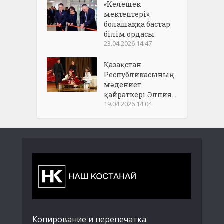
«Келешек
мектептері»:
болашаққа бастар
білім ордасы
23.04.2026 14:47
Қазақстан
Республикасының
мәдениет
қайраткері Әлпия...
19.04.2026 14:04
Копирование и перепечатка