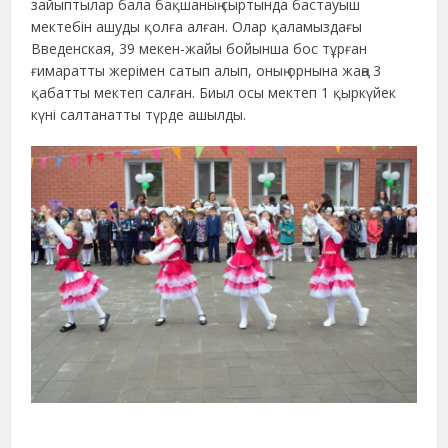
зайыптылар бала бақшаның сыртында бастауыш
мектебін ашуды қолға алған. Олар қаламыздағы
Введенская, 39 мекен-жайы бойынша бос тұрған
ғимаратты жерімен сатып алып, оның орнына жаңа 3
қабатты мектеп салған. Биыл осы мектеп 1 қыркүйек
күні салтанатты түрде ашылды.