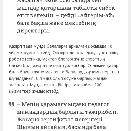
жасалған. Өзім осы салада көп
жылдар қатарынан табысты еңбек
етіп келемін, – дейді «Айгерім-ай»
бала бақша және мектебінің
директоры.
Қазіргі таңда мұнда балаларға арналған қосымша 10
үйірме жұмыс істейді. Оның ішінде аспаздық, суретшілік,
робототехника, мектеп блогері және спорттың
баскетбол, жеңіл атлетика түрлері бар. Сонымен қатар
бала бақша және мектепте балалардың үнемі спортпен
шұғылданып, білімді болып өсуіне барлық жағдай
жасалған. Мұнда өз ісінің білгірі, тәжірибелі 100
қызметкер жұмыс істейді.
– Менің қарамағымдағы педагог
мамандардың барлығы тәжірибелі.
Жоғары сертификат иегерлері.
Шынын айтайын, басында бала