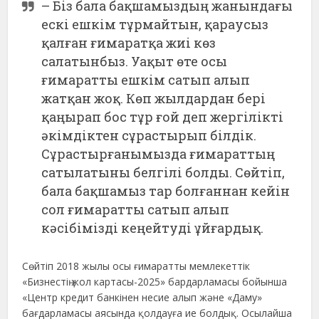
– Біз бала бақшамыздың жанындағы
ескі ешкім тұрмайтын, қараусыз
қалған ғимаратқа жиі көз
салатынбыз. Уақыт өте осы
ғимаратты ешкім сатып алып
жатқан жоқ. Көп жылдардан бері
қаңырап бос тұр ғой деп жергілікті
әкімдіктен сұрастырып білдік.
Сұрастырғанымызда ғимараттың
сатылатыны белгілі болды. Сөйтіп,
бала бақшамыз тар болғаннан кейін
сол ғимаратты сатып алып
кәсібімізді кеңейтуді ұйғардық.
Сөйтіп 2018 жылы осы ғимаратты мемлекеттік
«Бизнестің жол картасы-2025» бардарламасы бойынша
«Центр кредит банкінен несие алып және «Даму»
бағдарламасы аясында қолдауға ие болдық. Осылайша