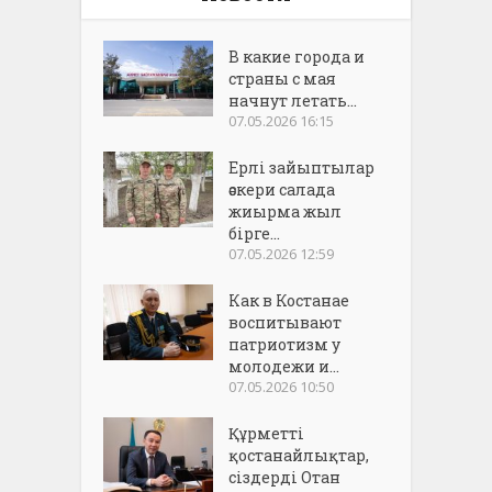
В какие города и
страны с мая
начнут летать...
07.05.2026 16:15
Ерлі зайыптылар
әскери салада
жиырма жыл
бірге...
07.05.2026 12:59
Как в Костанае
воспитывают
патриотизм у
молодежи и...
07.05.2026 10:50
Құрметті
қостанайлықтар,
сіздерді Отан