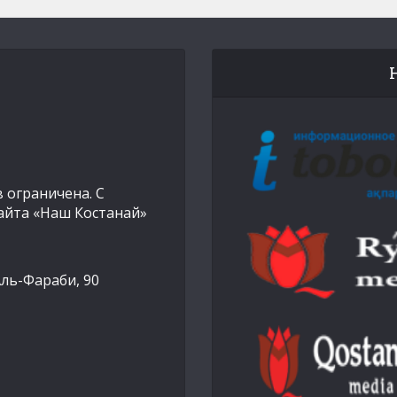
 ограничена. С
айта «Наш Костанай»
Аль-Фараби, 90