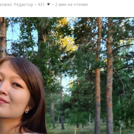
ковал:
Редактор
431
2 мин на чтение