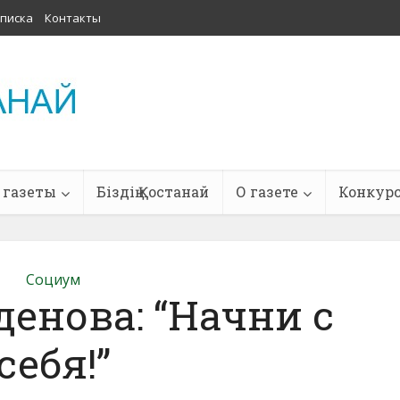
писка
Контакты
 газеты
Біздің Қостанай
О газете
Конкур
Социум
енова: “Начни с
себя!”