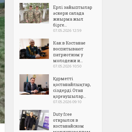
Ерлі зайыптылар
әскери салада
жиырма жыл
бірге...
07.05.2026 12:59
Как в Костанае
воспитывают
патриотизм у
молодежи и...
07.05.2026 10:50
Құрметті
қостанайлықтар,
сіздерді Отан
қорғаушылар...
07.05.2026 09:10
Duty free
открылся в
костанайском
международном..