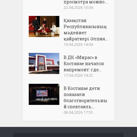
просмотра можно...
22.04.2026 13:04
Қазақстан
Республикасының
мәдениет
қайраткері Әлпия...
19.04.2026 14:04
В ДК «Мирас» в
Костанае начался
капремонт: где...
17.04.2026 14:25
В Костанае дети
показали
благотворительны
й спектакль...
06.04.2026 17:55