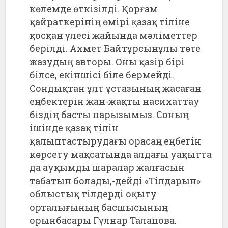
көлемде өткізілді. Қорғам
қайраткерінің өмірі қазақ тіліне
қосқан үлесі жайында мәліметтер
берілді. Ахмет Байтұрсынұлы төте
жазудың авторы. Оны қазір бірі
білсе, екіншісі біле бермейді.
Сондықтан ұлт ұстазының жасаған
еңбектерін жан-жақты насихаттау
біздің басты парызымыз. Соның
ішінде қазақ тілін
қалыптастырудағы орасаң еңбегін
көрсету мақсатында алдағы уақытта
да ауқымды шаралар жалғасын
табатын болады,-дейді «Тілдарын»
облыстық тілдерді оқыту
орталығының басшысының
орынбасары Гүлнар Талапова.