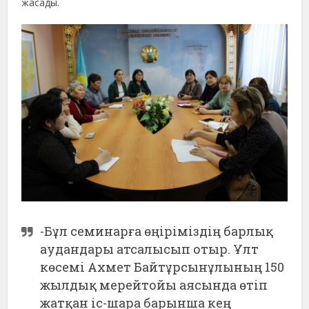
жасады.
-Бұл семинарға өңіріміздің барлық
аудандары атсалысып отыр. Ұлт
көсемі Ахмет Байтұрсынұлының 150
жылдық мерейтойы аясында өтіп
жатқан іс-шара барынша кең