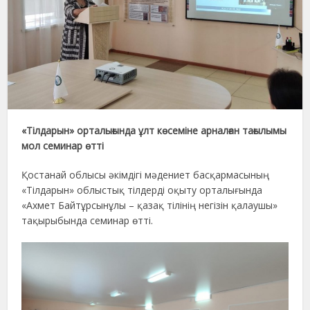
«Тілдарын» орталығында ұлт көсеміне арналған тағылымы
мол семинар өтті
Қостанай облысы әкімдігі мәдениет басқармасының
«Тілдарын» облыстық тілдерді оқыту орталығында
«Ахмет Байтұрсынұлы – қазақ тілінің негізін қалаушы»
тақырыбында семинар өтті.