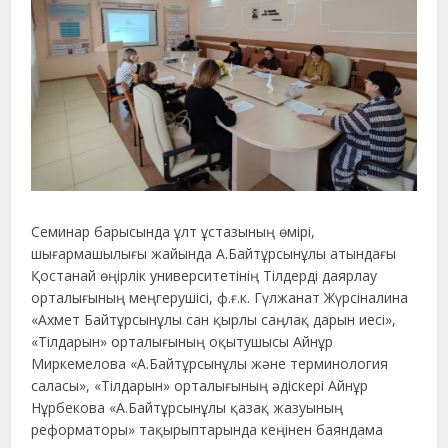
Семинар барысында ұлт ұстазының өмірі,
шығармашылығы жайында А.Байтұрсынұлы атындағы
Қостанай өңірлік университетінің Тілдерді даярлау
орталығының меңгерушісі, ф.ғ.к. Гүлжанат Жүрсіналина
«Ахмет Байтұрсынұлы сан қырлы саңлақ дарын иесі»,
«Тілдарын» орталығының оқытушысы Айнұр
Миркемелова «А.Байтұрсынұлы және терминология
саласы», «Тілдарын» орталығының әдіскері Айнұр
Нұрбекова «А.Байтұрсынұлы қазақ жазуының
реформаторы» тақырыптарында кеңінен баяндама