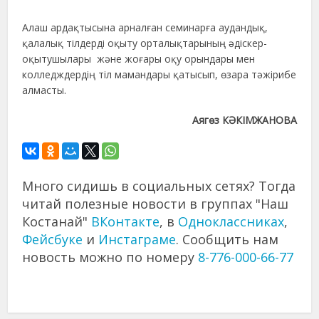
Алаш ардақтысына арналған семинарға аудандық,
қалалық тілдерді оқыту орталықтарының әдіскер-
оқытушылары және жоғары оқу орындары мен
колледждердің тіл мамандары қатысып, өзара тәжірибе
алмасты.
Аягөз КӘКІМЖАНОВА
Много сидишь в социальных сетях? Тогда
читай полезные новости в группах "Наш
Костанай"
ВКонтакте
, в
Одноклассниках
,
Фейсбуке
и
Инстаграме
. Сообщить нам
новость можно по номеру
8-776-000-66-77