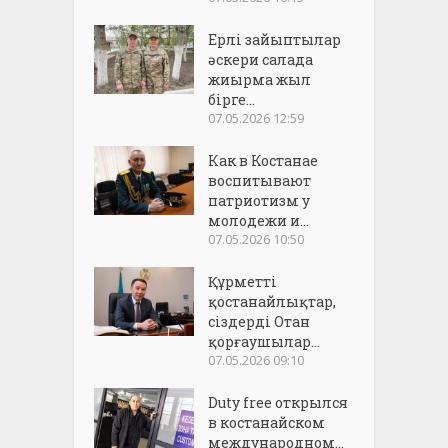
Ерлі зайыптылар
әскери салада
жиырма жыл
бірге...
07.05.2026 12:59
Как в Костанае
воспитывают
патриотизм у
молодежи и...
07.05.2026 10:50
Құрметті
қостанайлықтар,
сіздерді Отан
қорғаушылар...
07.05.2026 09:10
Duty free открылся
в костанайском
международном...