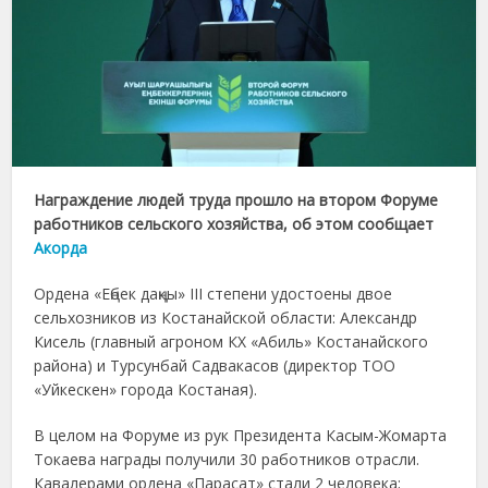
Награждение людей труда прошло на втором Форуме
работников сельского хозяйства, об этом сообщает
Акорда
Ордена «Еңбек даңқы» III степени удостоены двое
сельхозников из Костанайской области: Александр
Кисель (главный агроном КХ «Абиль» Костанайского
района) и Турсунбай Садвакасов (директор ТОО
«Уйкескен» города Костаная).
В целом на Форуме из рук Президента Касым-Жомарта
Токаева награды получили 30 работников отрасли.
Кавалерами ордена «Парасат» стали 2 человека;