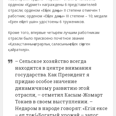
орденом «Құрмет» награждены 6 представителей
отрасли; орденом «Еңбек даңқы» II степени отмечен 1
работник; орденом «Еңбек даңкы» III степени – 10; медали
«Ерен еңбегі үшін» удостоены 6 тружеников.
Кроме того, впервые четырём лучшим работникам
отрасли было присвоено почётное звание
«Қазақстанның аграрлық саласының еңбек сіңірген
қайраткері».
– Сельское хозяйство всегда
находится в центре внимания
государства. Как Президент я
придаю особое значение
динамичному развитию этой
отрасли, – отметил Касым-Жомарт
Токаев в своем выступлении. –
Недаром в народе говорят: «Егін ексе
– ел тоқ» («Богатый урожай – залог