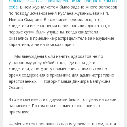
скрывает? — 17-летний парень не мог пропасть сам по
себе.
В нем журналистом было задано много вопросов
по поводу исчезновения Руслана Жуванышева из п.
Ильяса Омарова. В том числе говорилось, что
свидетели исчезновения парня наняли адвокатов, и
первые сутки были упущены, когда свидетели
оказались в приемнике-распределителе за нарушение
карантина, а не на поисках парня.
— Мы вынуждены были нанять адвокатов не по
уголовному делу «Убийство», где наши дети –
свидетели, а по факту применения к ним пыток во
время содержания в приемнике для административно
арестованных, — говорит мама Динияра Балгужина
Оксана.
Это ее сын вместе с друзьями был в тот день на озере
на пикнике. Потом они все вместе оказались в
приемнике.
— Меня отец пропавшего парня упрекает в том, что я