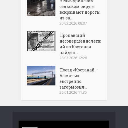
В Мичуринском
сельском округе
вскрывают дороги
из-за...
30.03.2026 08:07
Пропавший
несовершеннолетн
ий из Костаная
найден...
28.03.2026 12:26
Поезд «Костанай –
Алматы»
экстренно
затормозил...
26.01.2026 11:35