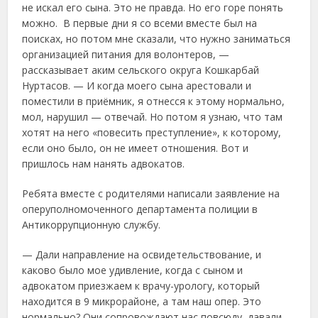
не искал его сына. Это не правда. Но его горе понять
можно. В первые дни я со всеми вместе был на
поисках, но потом мне сказали, что нужно заниматься
организацией питания для волонтеров, —
рассказывает аким сельского округа Кошкарбай
Нуртасов. — И когда моего сына арестовали и
поместили в приёмник, я отнесся к этому нормально,
мол, нарушил — отвечай. Но потом я узнаю, что там
хотят на него «повесить преступление», к которому,
если оно было, он не имеет отношения. Вот и
пришлось нам нанять адвокатов.
Ребята вместе с родителями написали заявление на
оперуполномоченного департамента полиции в
Антикоррупционную службу.
— Дали направление на освидетельствование, и
каково было мое удивление, когда с сыном и
адвокатом приезжаем к врачу-урологу, который
находится в 9 микрорайоне, а там наш опер. Это
нормально? Они сопровождают нас повсюду, давали