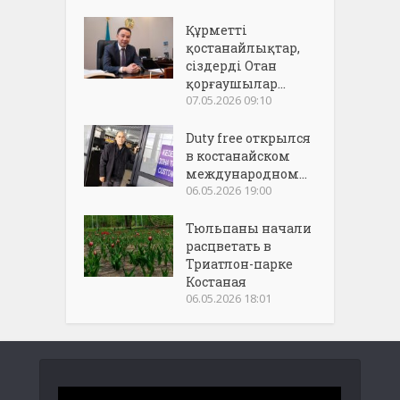
Құрметті
қостанайлықтар,
сіздерді Отан
қорғаушылар...
07.05.2026 09:10
Duty free открылся
в костанайском
международном...
06.05.2026 19:00
Тюльпаны начали
расцветать в
Триатлон-парке
Костаная
06.05.2026 18:01