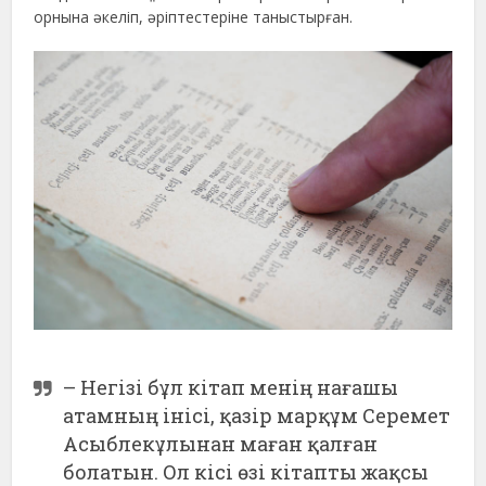
орнына әкеліп, әріптестеріне таныстырған.
– Негізі бұл кітап менің нағашы
атамның інісі, қазір марқұм Серемет
Асыблекұлынан маған қалған
болатын. Ол кісі өзі кітапты жақсы