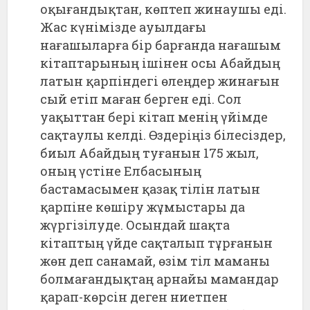
оқығандықтан, көптеп жинаушы еді.
Жас күнімізде ауылдағы
нағашыларға бір барғанда нағашым
кітаптарының ішінен осы Абайдың
латын қарпіндегі өлеңдер жинағын
сый етіп маған берген еді. Сол
уақыттан бері кітап менің үйімде
сақтаулы келді. Өздеріңіз білесіздер,
биыл Абайдың туғанын 175 жыл,
оның үстіне Елбасының
бастамасымен қазақ тілін латын
қарпіне көшіру жұмыстары да
жүргізілуде. Осындай шақта
кітаптың үйде сақталып тұрғанын
жөн деп санамай, өзім тіл маманы
болмағандықтаң арнайы мамандар
қарап-көрсін деген ниетпен