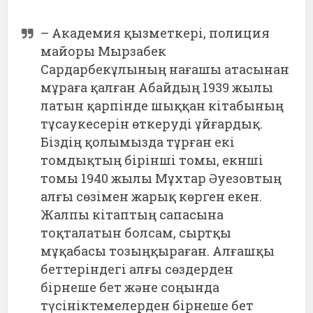
– Академия қызметкері, полиция
майоры Мырзабек
Сардарбекұлының нағашы атасынан
мұраға қалған Абайдың 1939 жылы
латын қарпінде шыққан кітабының
тұсаукесерін өткеруді ұйғардық.
Біздің қолымызда тұрған екі
томдықтың бірінші томы, екнші
томы 1940 жылы Мұхтар Әуезовтың
алғы сөзімен жарық көрген екен.
Жалпы кітаптың сапасына
тоқталатын болсам, сыртқы
мұқабасы тозыңқыраған. Алғашқы
беттеріндегі алғы сөздерден
бірнеше бет және соңында
түсініктемелерден бірнеше бет