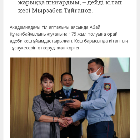
жарыққа шығардым, – дейді кітап
иесі Мырзабек Тұйғанов.
Академиядағы тіл апталығы аясында Абай
Құнанбайұылының туғанына 175 жыл толуына орай
әдеби кеш ұйымдастырылған. Кеш барысында кітаптың
тұсаукесерін өткеруді жөн көрген.