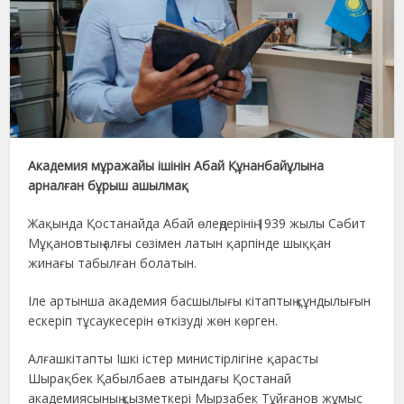
Академия мұражайы ішінін Абай Құнанбайұлына
арналған бұрыш ашылмақ
Жақында Қостанайда Абай өлеңдерінің 1939 жылы Сәбит
Мұқановтың алғы сөзімен латын қарпінде шыққан
жинағы табылған болатын.
Іле артынша академия басшылығы кітаптың құндылығын
ескеріп тұсаукесерін өткізуді жөн көрген.
Алғашкітапты Ішкі істер министірлігіне қарасты
Шырақбек Қабылбаев атындағы Қостанай
академиясының қызметкері Мырзабек Тұйғанов жұмыс