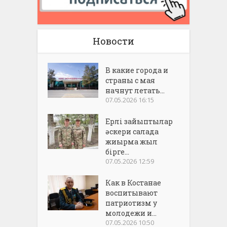
Новости
В какие города и
страны с мая
начнут летать...
07.05.2026 16:15
Ерлі зайыптылар
әскери салада
жиырма жыл
бірге...
07.05.2026 12:59
Как в Костанае
воспитывают
патриотизм у
молодежи и...
07.05.2026 10:50