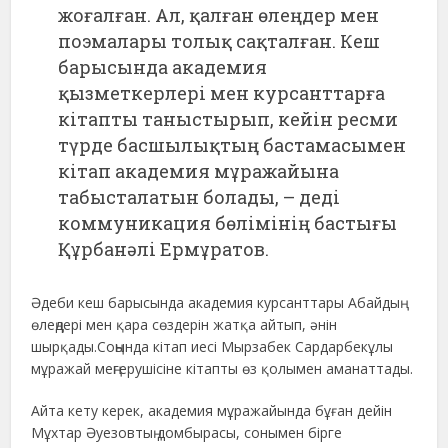
жоғалған. Ал, қалған өлеңдер мен
поэмалары толық сақталған. Кеш
барысында академия
қызметкерлері мен курсанттарға
кітапты таныстырып, кейін ресми
түрде басшылықтың бастамасымен
кітап академия мұражайына
табысталатын болады, – деді
коммуникация бөлімінің бастығы
Құрбанәлі Ермұратов.
Әдеби кеш барысында академия курсанттары Абайдың
өлеңдері мен қара сөздерін жатқа айтып, әнін
шырқады.Соңында кітап иесі Мырзабек Сардарбекұлы
мұражай меңгерушісіне кітапты өз қолымен аманаттады.
Айта кету керек, академия мұражайында бұған дейін
Мұхтар Әуезовтың домбырасы, сонымен бірге