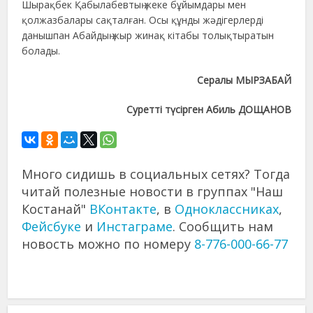
Шырақбек Қабылабевтың жеке бұйымдары мен
қолжазбалары сақталған. Осы құнды жәдігерлерді
данышпан Абайдың жыр жинақ кітабы толықтыратын
болады.
Сералы МЫРЗАБАЙ
Суретті түсірген Абиль ДОЩАНОВ
Много сидишь в социальных сетях? Тогда
читай полезные новости в группах "Наш
Костанай"
ВКонтакте
, в
Одноклассниках
,
Фейсбуке
и
Инстаграме
. Сообщить нам
новость можно по номеру
8-776-000-66-77