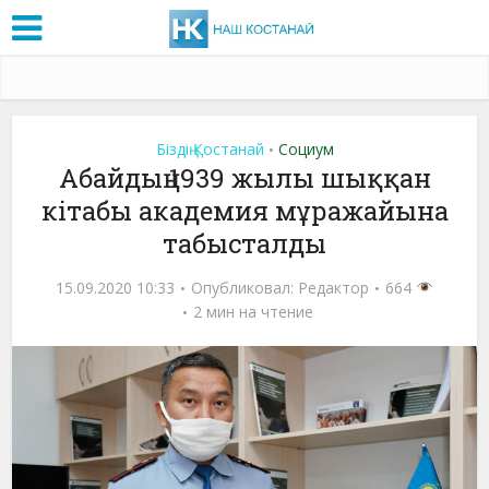
Біздің Қостанай
Социум
•
Абайдың 1939 жылы шыққан
кітабы академия мұражайына
табысталды
15.09.2020 10:33
Опубликовал:
Редактор
664
2 мин на чтение