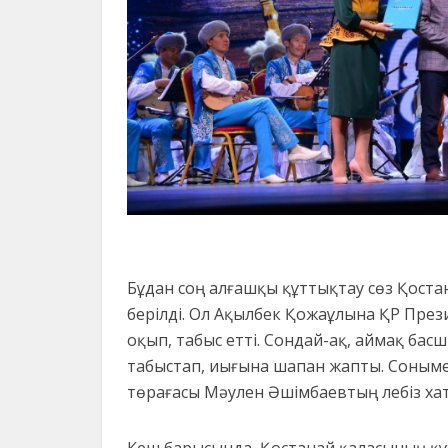
Бұдан соң алғашқы құттықтау сөз Қост
берілді. Ол Ақылбек Қожаұлына ҚР Пре
оқып, табыс етті. Сондай-ақ, аймақ бас
табыстап, иығына шапан жапты. Соным
төрағасы Мәулен Әшімбаевтың лебіз ха
Кеш барысында, Қостанай қаласының құ