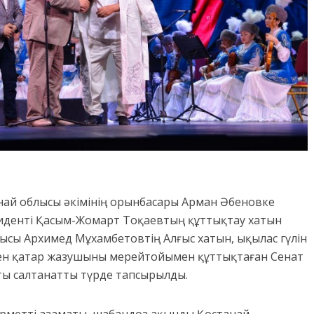
анай облысы әкімінің орынбасары Арман Әбеновке
зиденті Қасым-Жомарт Тоқаевтың құттықтау хатын
шысы Архимед Мұхамбетовтің Алғыс хатын, ықылас гүлін
ен қатар жазушыны мерейтойымен құттықтаған Сенат
ты салтанатты түрде тапсырылды.
рметті азаматы, шабандоз ақынды Қостанай