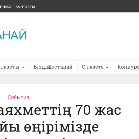
писка
Контакты
 газеты
Біздің Қостанай
О газете
Конкур
События
яхметтің 70 жас
йы өңірімізде