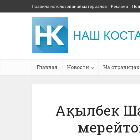
Правила использования материалов
Реклама
Под
Главная
Новости
На страницах
Ақылбек Ша
мерейто