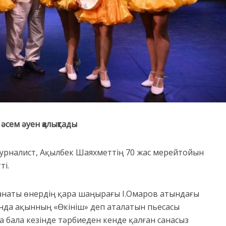
әсем әуен қалықтады
журналист, Ақылбек Шаяхметтің 70 жас мерейтойын
ті.
анаты өнердің қара шаңырағы І.Омаров атындағы
ұнда ақынның «Өкініш» деп аталатын пьесасы
 бала кезінде тәрбиеден кенде қалған санасыз