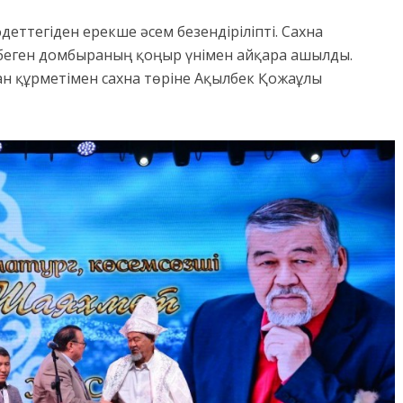
еттегіден ерекше әсем безендіріліпті. Сахна
беген домбыраның қоңыр үнімен айқара ашылды.
н құрметімен сахна төріне Ақылбек Қожаұлы