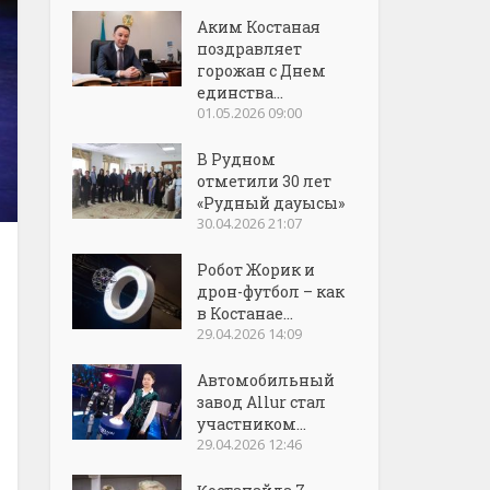
Аким Костаная
поздравляет
горожан с Днем
единства...
01.05.2026 09:00
В Рудном
отметили 30 лет
«Рудный дауысы»
30.04.2026 21:07
Робот Жорик и
дрон-футбол – как
в Костанае...
29.04.2026 14:09
Автомобильный
завод Allur стал
участником...
29.04.2026 12:46