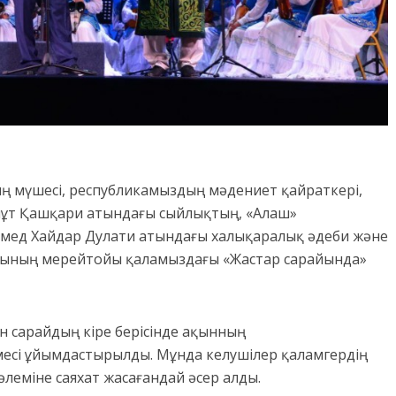
ң мүшесі, республикамыздың мәдениет қайраткері,
мұт Қашқари атындағы сыйлықтың, «Алаш»
мед Хайдар Дулати атындағы халықаралық әдеби және
тының мерейтойы қаламыздағы «Жастар сарайында»
н сарайдың кіре берісінде ақынның
есі ұйымдастырылды. Мұнда келушілер қаламгердің
леміне саяхат жасағандай әсер алды.