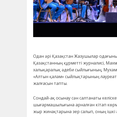
Одан әрі Қазақстан Жазушылар одағыны
Қазақстанның құрметті журналисі, Мах
халықаралық әдеби сыйлығының, Мухам
«Алтын қалам» сыйлықтарының лауреа
жалғасын тапты.
Сондай-ақ осынау сән салтанаты келіске
шығармашылығына арналған кітап көрм
жыр жинақтарына зер салып, оның ішкі ә