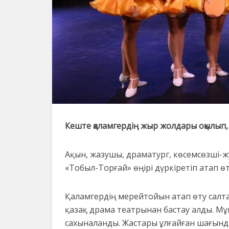
Кеште қаламгердің жыр жолдары оқылып, 
Ақын, жазушы, драматург, көсемсөзші-
«Тобыл-Торғай» өңірі дүркіретіп атап өт
Қаламгердің мерейтойын атап өту салт
қазақ драма театрынан бастау алды. М
сахыналанды. Жастары ұлғайған шағында