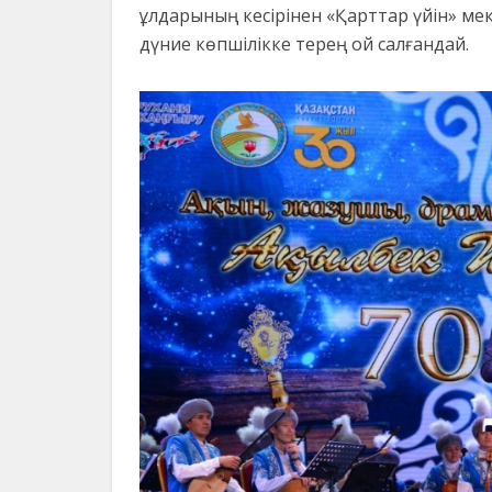
ұлдарының кесірінен «Қарттар үйін» ме
дүние көпшілікке терең ой салғандай.