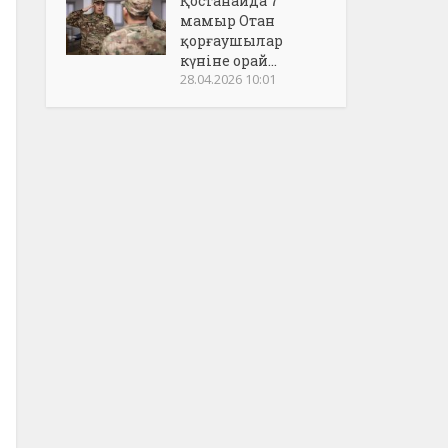
Қостанайда 7
мамыр Отан
қорғаушылар
күніне орай...
28.04.2026 10:01