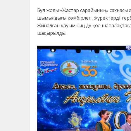
Бұл жолы «Жастар сарайының» сахнасы әд
шымылдығы көмбірлеп, жүректерді тер
Жиналған қауымның ду қол шапалақтаға
шақырылды.