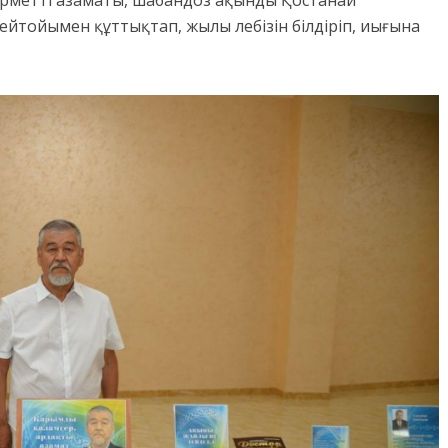
ейтойымен құттықтап, жылы лебізін білдіріп, иығына