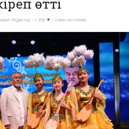
іреп өтті
овал:
Редактор
1 258
2 мин на чтение