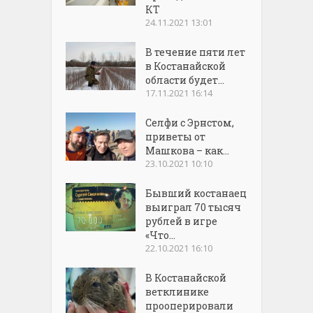
КТ
24.11.2021 13:01
В течение пяти лет
в Костанайской
области будет...
17.11.2021 16:14
Селфи с Эрнстом,
приветы от
Машкова – как...
23.10.2021 10:10
Бывший костанаец
выиграл 70 тысяч
рублей в игре
«Что...
22.10.2021 16:10
В Костанайской
ветклинике
прооперировали