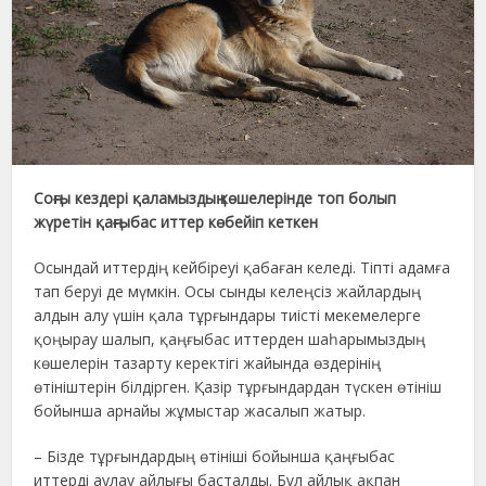
Соңғы кездері қаламыздың көшелерінде топ болып
жүретін қаңғыбас иттер көбейіп кеткен
Осындай иттердің кейбіреуі қабаған келеді. Тіпті адамға
тап беруі де мүмкін. Осы сынды келеңсіз жайлардың
алдын алу үшін қала тұрғындары тиісті мекемелерге
қоңырау шалып, қаңғыбас иттерден шаһарымыздың
көшелерін тазарту керектігі жайында өздерінің
өтініштерін білдірген. Қазір тұрғындардан түскен өтініш
бойынша арнайы жұмыстар жасалып жатыр.
– Бізде тұрғындардың өтініші бойынша қаңғыбас
иттерді аулау айлығы басталды. Бұл айлық ақпан