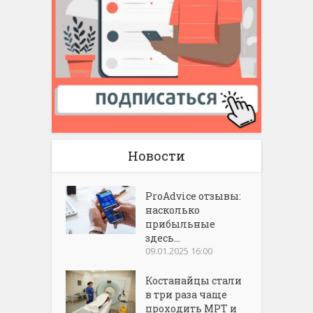
Новости
ProAdvice отзывы:
насколько
прибыльные
здесь...
09.01.2025 16:00
Костанайцы стали
в три раза чаще
проходить МРТ и