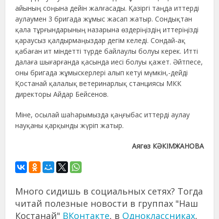
айының соңына дейін жалғасады. Қазіргі таңда иттерді
аулаумен 3 бригада жұмыс жасап жатыр. Сондықтан
қала тұрғындарының назарына өздеріңіздің иттеріңізді
қараусыз қалдырмаңыздар дегім келеді. Сондай-ақ
қабаған ит міндетті түрде байлаулы болуы керек. Итті
далаға шығарғанда қасында иесі болуы қажет. Әйтпесе,
оны бригада жұмыскерлері алып кетуі мүмкін,-дейді
Қостанай қалалық ветеринарлық станциясы МКК
директоры Айдар Бейсенов.
Міне, осылай шаһарымызда қаңғыбас иттерді аулау
науқаны қарқынды жүріп жатыр.
Аягөз КӘКІМЖАНОВА
Много сидишь в социальных сетях? Тогда
читай полезные новости в группах "Наш
Костанай"
ВКонтакте
, в
Одноклассниках
,