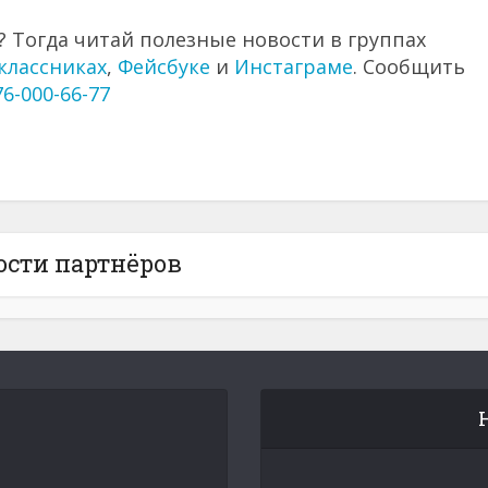
 Тогда читай полезные новости в группах
классниках
,
Фейсбуке
и
Инстаграме
. Сообщить
76-000-66-77
ости партнёров