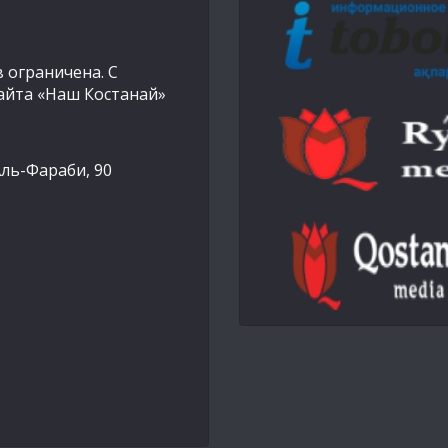
 ограничена. С
айта «Наш Костанай»
Аль-Фараби, 90