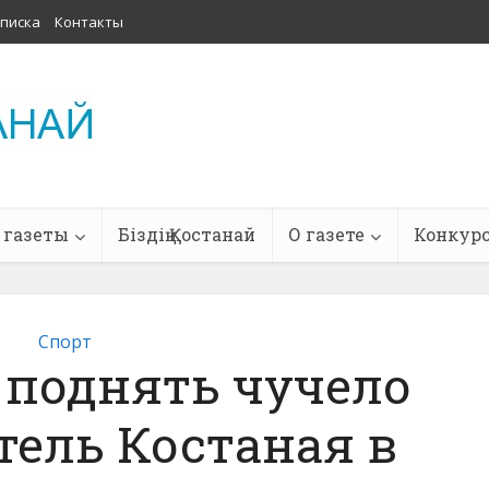
писка
Контакты
 газеты
Біздің Қостанай
О газете
Конкур
Спорт
г поднять чучело
тель Костаная в