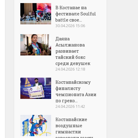
В Костанае на
фестивале Soulful
battle свое...
30.04.2026 15:06
Даяна
Асылжанова
развивает
тайский бокс
среди девушек
24.04.2026 12:18
Костанайскому
финалисту
чемпионата Азии
по греко...
24.04.2026 11:42
Костанайские
воздушные
гимнастки
завоевали шесть...