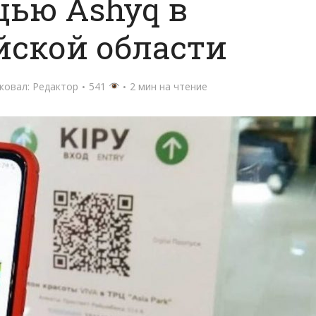
ью Ashyq в
йской области
ковал:
Редактор
541
2 мин на чтение