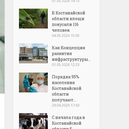
07.05.2026 14:13
В Костанайской
области клещи
покусали 116
человек
04.05.2026 15:05
Как Концепция
развития
инфраструктуры...
01.05.2026 12:23
Порядка 95%
населения
Костанайской
области
получают...
29.04.2026 17:43
С начала года в
Костанайской
области 5