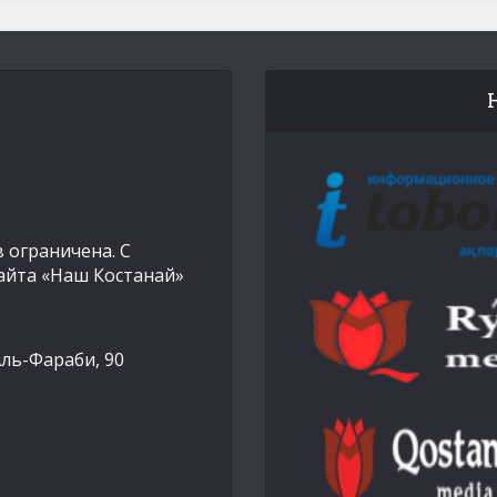
 ограничена. С
айта «Наш Костанай»
Аль-Фараби, 90