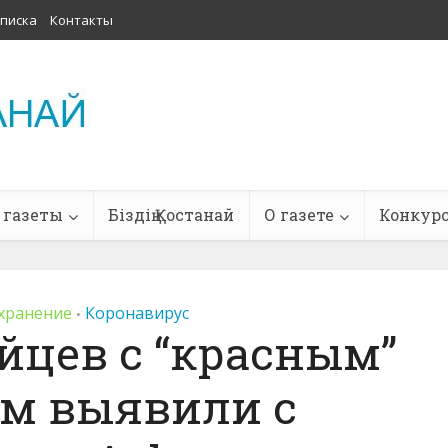
писка
Контакты
 газеты
Біздің Қостанай
О газете
Конкур
хранение
Коронавирус
•
йцев с “красным”
ом выявили с