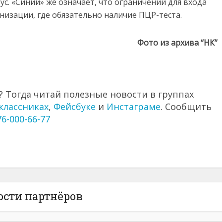
с. «Синий» же означает, что ограничений для входа
низации, где обязательно наличие ПЦР-теста.
Фото из архива “НК”
 Тогда читай полезные новости в группах
классниках
,
Фейсбуке
и
Инстаграме
. Сообщить
76-000-66-77
ости партнёров