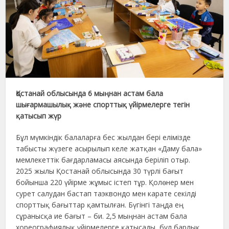
Қостанай облысында 6 мыңнан астам бала
шығармашылық және спорттық үйірмелерге тегін
қатысып жүр
Бұл мүмкіндік балаларға бес жылдан бері елімізде
табысты жүзеге асырылып келе жатқан «Даму бала»
мемлекеттік бағдарламасы аясында беріліп отыр.
2025 жылы Қостанай облысында 30 түрлі бағыт
бойынша 220 үйірме жұмыс істеп тұр. Қолөнер мен
сурет салудан бастап таэквондо мен карате секілді
спорттық бағыттар қамтылған. Бүгінгі таңда ең
сұранысқа ие бағыт – би. 2,5 мыңнан астам бала
хореографиялық үйірмелерге қатысады, бұл барлық