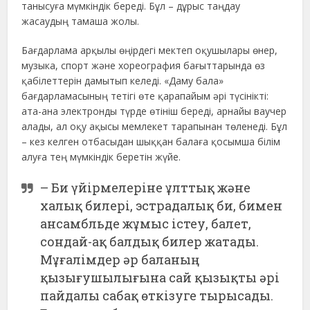
танысуға мүмкіндік береді. Бұл – дұрыс таңдау
жасаудың тамаша жолы.
Бағдарлама арқылы өңірдегі мектеп оқушылары өнер,
музыка, спорт және хореография бағыттарында өз
қабілеттерін дамытып келеді. «Даму бала»
бағдарламасының тетігі өте қарапайым әрі түсінікті:
ата-ана электронды түрде өтініш береді, арнайы ваучер
алады, ал оқу ақысы мемлекет тарапынан төленеді. Бұл
– кез келген отбасыдан шыққан балаға қосымша білім
алуға тең мүмкіндік беретін жүйе.
– Би үйірмелеріне ұлттық және
халық билері, эстрадалық би, бимен
ансамбльде жұмыс істеу, балет,
сондай-ақ балдық билер жатады.
Мұғалімдер әр баланың
қызығушылығына сай қызықты әрі
пайдалы сабақ өткізуге тырысады.