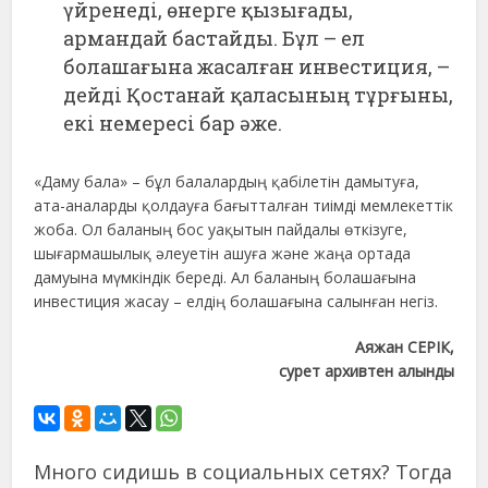
үйренеді, өнерге қызығады,
армандай бастайды. Бұл – ел
болашағына жасалған инвестиция, –
дейді Қостанай қаласының тұрғыны,
екі немересі бар әже.
«Даму бала» – бұл балалардың қабілетін дамытуға,
ата-аналарды қолдауға бағытталған тиімді мемлекеттік
жоба. Ол баланың бос уақытын пайдалы өткізуге,
шығармашылық әлеуетін ашуға және жаңа ортада
дамуына мүмкіндік береді. Ал баланың болашағына
инвестиция жасау – елдің болашағына салынған негіз.
Аяжан СЕРІК,
сурет архивтен алынды
Много сидишь в социальных сетях? Тогда