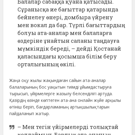
Балалар сабаққа қуана қатысады.
Сұранысқа ие бағыттар қатарында
бейнелеу өнері, домбыра үйрену
мен вокал да бар. Түрлі бағыттардың
болуы ата-аналар мен балаларға
өздеріне ұнайтын саланы таңдауға
мүмкіндік береді, – дейді Қостанай
қаласындағы қосымша білім беру
орталығының өкілі.
Жаңа оқу жылы жақындаған сайын ата-аналар
балаларының бос уақытын тиімді ұйымдастыруға
тырысып, үйірмелерге жазылу белсенділігі артуда.
Қазірдің өзінде көптеген ата-ана онлайн жүйе арқылы
өтініш беріп, бағдарламаның артықшылықтарын
пайдаланып жатыр.
– Мен тегін үйірмелерді толықтай
қолдаймын. Барлық ата-ананың