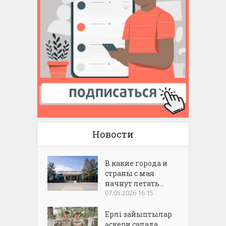
Новости
В какие города и
страны с мая
начнут летать...
07.05.2026 16:15
Ерлі зайыптылар
әскери салада