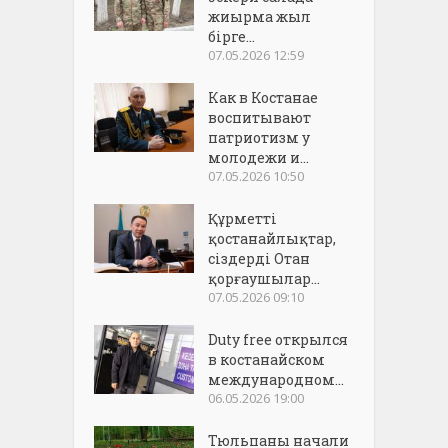
жиырма жыл
бірге...
07.05.2026 12:59
Как в Костанае
воспитывают
патриотизм у
молодежи и...
07.05.2026 10:50
Құрметті
қостанайлықтар,
сіздерді Отан
қорғаушылар...
07.05.2026 09:10
Duty free открылся
в костанайском
международном...
06.05.2026 19:00
Тюльпаны начали