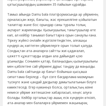
қатысушылардың шамамен 35 пайызын құрайды.
Тамыз айында Damu bala платформасында әр үйірменің
орналасқан жері, бағыты, жас ерекшелігіне қойылатын
талаптар және бос орындар саны туралы толық
ақпарат жарияланды. Қызығушылық танытушылар өте
көп, ал кейбір танымал бағыттарға орын санаулы ғана.
Тіркеу жүйесі онлайн жүргізілетіндіктен, алғашқы
күндері-ақ көптеген үйірмелерге орын толып қалуда.
Сондықтан ата-аналарға сайтты жиі қадағалап,
қажетті құжаттарды алдын ала дайындап қою
ұсынылды. Сонымен қатар, балаңыздың қызығушылығы
мен қабілетіне сай үйірмені дұрыс таңдау да маңызды.
Damu bala сайтында әр бағыт бойынша қысқаша
сипаттама беріледі – бұл сізге бағдарлама мазмұнын
түсінуге және қандай дағдылар дамытылатынын білуге
көмектеседі. Егер күмәніңіз болса, орталықтың өзіне
немесе үйірме жетекшісіне хабарласып, кеңес алуға
болады. Кейбір орталықтар ашық есік күндерін өткізіп,
ата-аналар мен балаларға үйірмемен жақынырақ