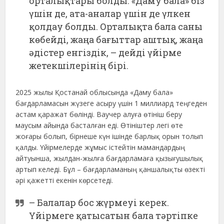
орталықтары болды. «Даму бала» біз
үшін де, ата-аналар үшін де үлкен
қолдау болды. Орталықта бала саны
көбейді, жаңа бағыттар аштық, жаңа
әдістер енгіздік, – дейді үйірме
жетекшілерінің бірі.
2025 жылы Қостанай облысында «Даму бала»
бағдарламасын жүзеге асыру үшін 1 миллиард теңгеден
астам қаражат бөлінді. Ваучер алуға өтініш беру
маусым айында басталған еді. Өтініштер легі өте
жоғары болып, бірнеше күн ішінде барлық орын толып
қалды. Үйірмелерде жұмыс істейтін мамандардың
айтуынша, жылдан-жылға бағдарламаға қызығушылық
артып келеді. Бұл – бағдарламаның қаншалықты өзекті
әрі қажетті екенін көрсетеді.
– Балалар бос жүрмеуі керек.
Үйірмеге қатысатын бала тәртіпке