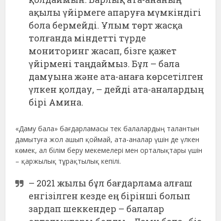
ақылы үйірмеге апаруға мүмкіндігі
бола бермейді. Ұлым төрт жасқа
толғанда міндетті түрде
мониторинг жасап, бізге қажет
үйірмені таңдаймыз. Бұл – бала
дамуына және ата-анаға көрсетілген
үлкен қолдау, – дейді ата-аналардың
бірі Амина.
«Даму бала» бағдарламасы тек балалардың талантын
дамытуға жол ашып қоймай, ата-аналар үшін де үлкен
көмек, ал білім беру мекемелері мен орталықтары үшін
– қаржылық тұрақтылық кепілі.
– 2021 жылы бұл бағдарлама алғаш
енгізілген кезде ең бірінші болып
зардап шеккендер – балалар