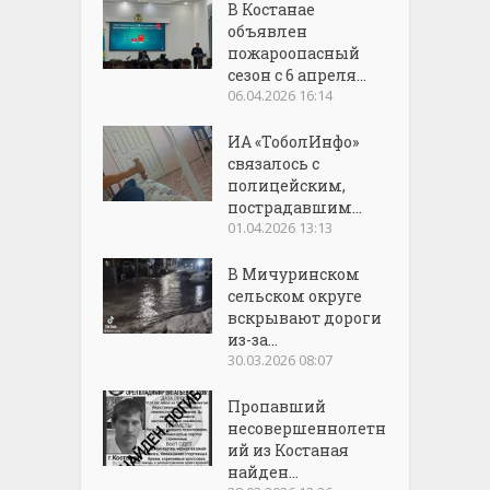
В Костанае
объявлен
пожароопасный
сезон с 6 апреля...
06.04.2026 16:14
ИА «ТоболИнфо»
связалось с
полицейским,
пострадавшим...
01.04.2026 13:13
В Мичуринском
сельском округе
вскрывают дороги
из-за...
30.03.2026 08:07
Пропавший
несовершеннолетн
ий из Костаная
найден...