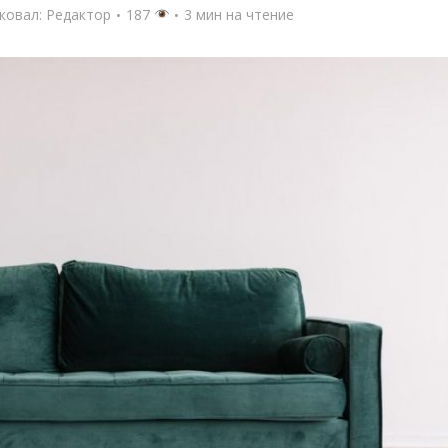
ковал:
Редактор
187
3 мин на чтение