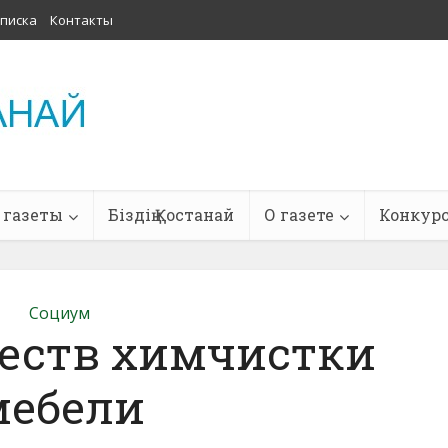
писка
Контакты
 газеты
Біздің Қостанай
О газете
Конкур
Социум
еств химчистки
мебели