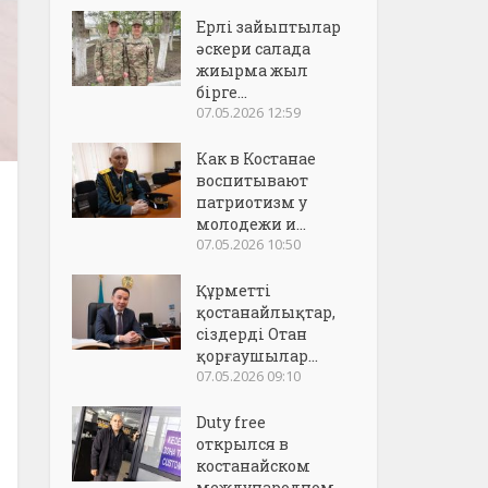
Ерлі зайыптылар
әскери салада
жиырма жыл
бірге...
07.05.2026 12:59
Как в Костанае
воспитывают
патриотизм у
молодежи и...
07.05.2026 10:50
Құрметті
қостанайлықтар,
сіздерді Отан
қорғаушылар...
07.05.2026 09:10
Duty free
открылся в
костанайском
международном..