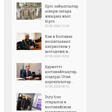
Ерлі зайыптылар
әскери салада
жиырма жыл
бірге...
07.05.2026 12:59
Как в Костанае
воспитывают
патриотизм у
молодежи и...
07.05.2026 10:50
Құрметті
қостанайлықтар,
сіздерді Отан
қорғаушылар...
07.05.2026 09:10
Duty free
открылся в
костанайском
международном..