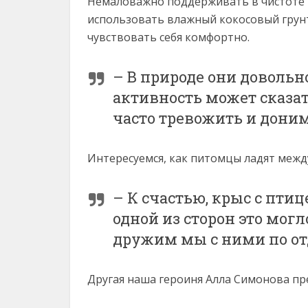
Немаловажно поддерживать в чистоте т
использовать влажный кокосовый грунт
чувствовать себя комфортно.
– В природе они довольн
активность может сказать
часто тревожить и доним
Интересуемся, как питомцы ладят межд
– К счастью, крыс с пти
одной из сторон это мог
дружим мы с ними по от
Другая наша героиня Алла Симонова пр