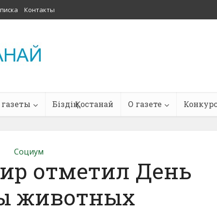
писка
Контакты
 газеты
Біздің Қостанай
О газете
Конкур
Социум
мир отметил День
ы животных