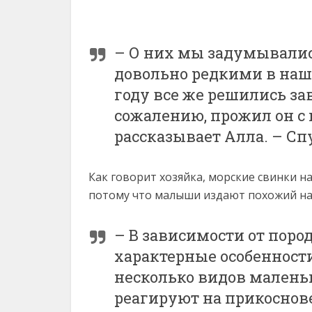
– О них мы задумывались
довольно редкими в наше
году все же решились за
сожалению, прожил он с 
рассказывает Алла. – Сп
Как говорит хозяйка, морские свинки н
потому что малыши издают похожий на 
– В зависимости от поро
характерные особенности.
несколько видов малень
реагируют на прикоснове