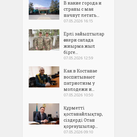
В какие города и
страны с мая
начнут летать...
07.05.2026 16:15
Ерлі зайыптылар
әскери салада
жиырма жыл
бірге...
07.05.2026 12:59
Как в Костанае
воспитывают
патриотизм у
молодежи и...
07.05.2026 10:50
Құрметті
қостанайлықтар,
сіздерді Отан
қорғаушылар...
07.05.2026 09:10