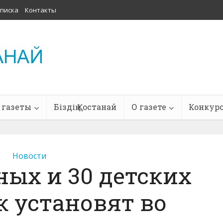
писка
Контакты
 газеты
Біздің Қостанай
О газете
Конкур
Новости
ных и 30 детских
 установят во