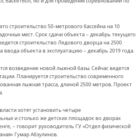
ол, баскетбол, но и для проведения соревнований по
то строительство 50-метрового бассейна на 10
адочных мест. Срок сдачи объекта – декабрь текущего
ведется строительство Ледового дворца на 2500
 ввода объекта в эксплуатацию – декабрь 2019 года.
тся возведение новой лыжной базы. Сейчас ведется
тации. Планируется строительство современного
ованная лыжная трасса, длиной 2500 метров. Проект
а.
 власти хотят установить четыре
ьных и столько же детских площадок во дворах
енге, – говорит руководитель ГУ «Отдел физической
аная» Гумар Абзулинов.