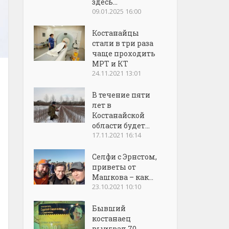
здесь...
09.01.2025 16:00
Костанайцы
стали в три раза
чаще проходить
МРТ и КТ
24.11.2021 13:01
В течение пяти
лет в
Костанайской
области будет...
17.11.2021 16:14
Селфи с Эрнстом,
приветы от
Машкова – как...
23.10.2021 10:10
Бывший
костанаец
выиграл 70