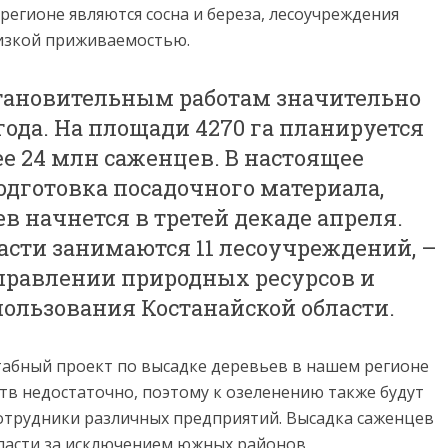
гионе являются сосна и береза, лесоучреждения
низкой приживаемостью.
становительным работам значительно
ода. На площади 4270 га планируется
е 24 млн саженцев. В настоящее
одготовка посадочного материала,
ев начнется в третей декаде апреля.
асти занимаются 11 лесоучреждений, –
правлении природных ресурсов и
ользования Костанайской области.
табный проект по высадке деревьев в нашем регионе
ств недостаточно, поэтому к озеленению также будут
сотрудники различных предприятий. Высадка саженцев
бласти за исключением южных районов.