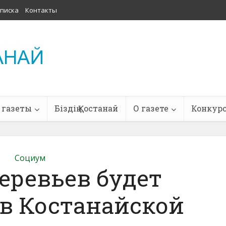
писка
Контакты
 газеты
Біздің Қостанай
О газете
Конкур
Социум
еревьев будет
в Костанайской