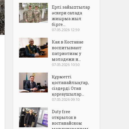
Ерлі зайыптылар
әскери салада
жиырма жыл
бірге...
07.05.2026 12:59
Как в Костанае
воспитывают
патриотизм у
молодежи и...
07.05.2026 10:50
Құрметті
қостанайлықтар,
сіздерді Отан
қорғаушылар...
07.05.2026 09:10
Duty free
открылся в
костанайском
международном..