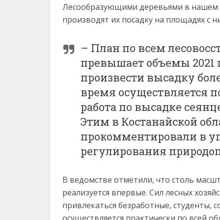
Лесообразующими деревьями в нашем ре
производят их посадку на площадях с 
– План по всем лесовос
превышает объемы 2021 г
произвести высадку боле
время осуществляется п
работа по высадке сеянц
Этим в Костанайской обл
прокомментировали в у
регулирования природоп
В ведомстве отметили, что столь масш
реализуется впервые. Сил лесных хозяй
привлекаться безработные, студенты, 
осуществляется практически по всей о