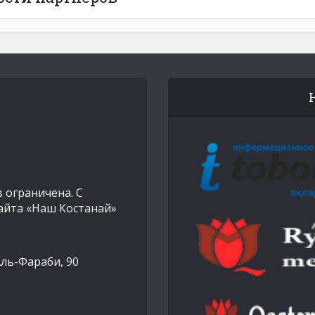
 ограничена. С
айта «Наш Костанай»
Аль-Фараби, 90