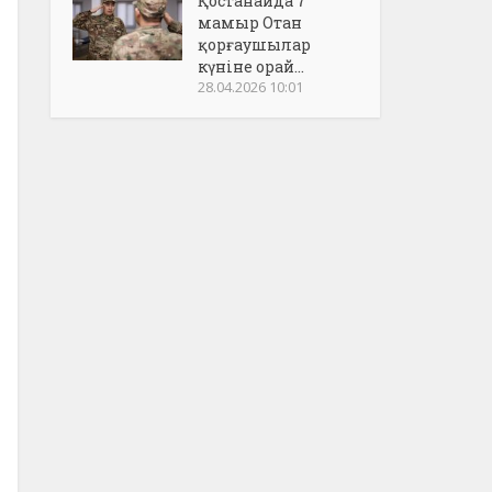
Қостанайда 7
мамыр Отан
қорғаушылар
күніне орай...
28.04.2026 10:01