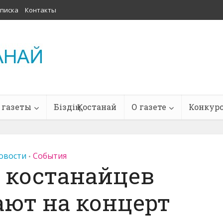
писка
Контакты
 газеты
Біздің Қостанай
О газете
Конкур
овости
События
•
 костанайцев
ют на концерт