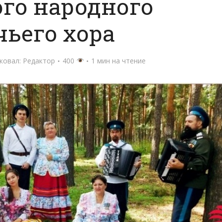
го народного
чьего хора
ковал:
Редактор
400
1 мин на чтение