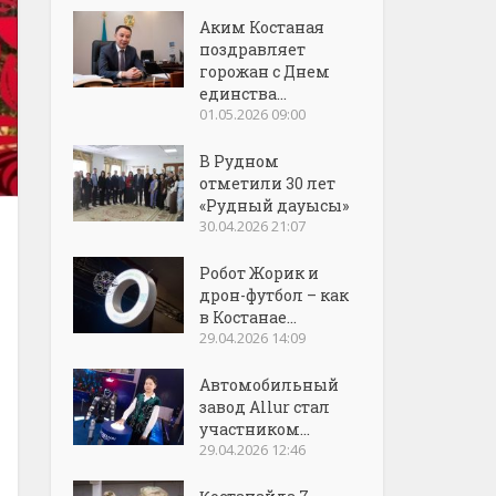
Аким Костаная
поздравляет
горожан с Днем
единства...
01.05.2026 09:00
В Рудном
отметили 30 лет
«Рудный дауысы»
30.04.2026 21:07
Робот Жорик и
дрон-футбол – как
в Костанае...
29.04.2026 14:09
Автомобильный
завод Allur стал
участником...
29.04.2026 12:46