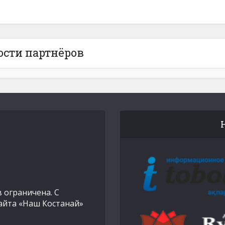
ости партнёров
 ограничена. С
айта «Наш Костанай»