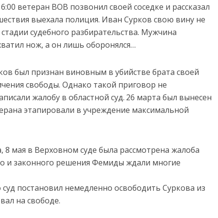
6:00 ветеран ВОВ позвонил своей соседке и рассказал
сшествия выехала полиция. Иван Сурков свою вину не
а стадии судебного разбирательства. Мужчина
хватил нож, а он лишь оборонялся…
рков был признан виновным в убийстве брата своей
ичения свободы. Однако такой приговор не
писали жалобу в областной суд. 26 марта был вынесен
терана этапировали в учреждение максимальной
, 8 мая в Верховном суде была рассмотрена жалоба
го и законного решения Фемиды ждали многие
то суд постановил немедленно освободить Суркова из
ал на свободе.