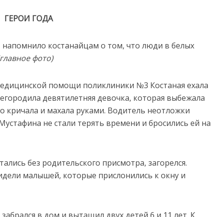
ГЕРОИ ГОДА
, напомнило костанайцам о том, что люди в белых
(главное фото)
 медицинской помощи поликлиники №3 Костаная ехала
ерегородила девятилетняя девочка, которая выбежала
то кричала и махала руками. Водитель неотложки
Мустафина не стали терять времени и бросились ей на
стались без родительского присмотра, загорелся.
видели малышей, которые прислонились к окну и
абрался в дом и вытащил двух детей 6 и 11 лет. К