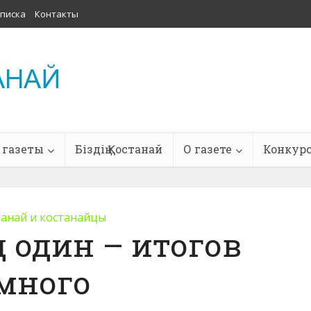
писка
Контакты
 газеты
Біздің Қостанай
О газете
Конкур
танай и костанайцы
од один – итогов
много