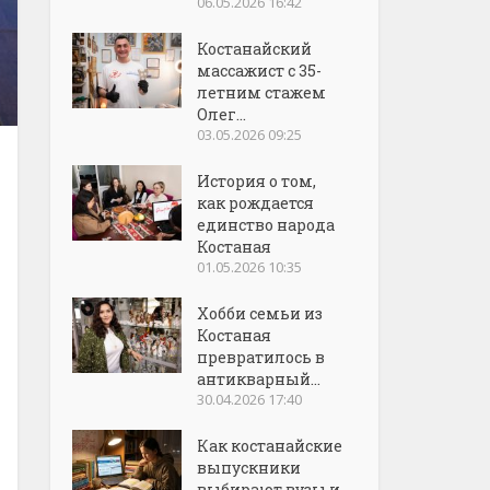
06.05.2026 16:42
Костанайский
массажист с 35-
летним стажем
Олег...
03.05.2026 09:25
История о том,
как рождается
единство народа
Костаная
01.05.2026 10:35
Хобби семьи из
Костаная
превратилось в
антикварный...
30.04.2026 17:40
Как костанайские
выпускники
выбирают вузы и