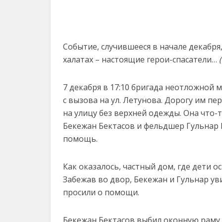
Событие, случившееся в начале декабря
халатах – настоящие герои-спасатели…
7 декабря в 17:10 бригада неотложной
с вызова на ул. Летунова. Дорогу им п
на улицу без верхней одежды. Она что-
Бекежан Бектасов и фельдшер Гульнар 
помощь.
Как оказалось, частный дом, где дети о
Забежав во двор, Бекежан и Гульнар у
просили о помощи.
Бекежан Бектасов выбил оконную раму, з