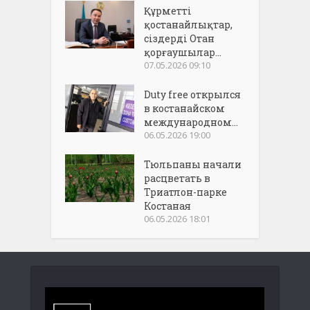
Құрметті
қостанайлықтар,
сіздерді Отан
қорғаушылар...
07.05.2026 09:10
Duty free открылся
в костанайском
международном...
06.05.2026 19:00
Тюльпаны начали
расцветать в
Триатлон-парке
Костаная
06.05.2026 18:01