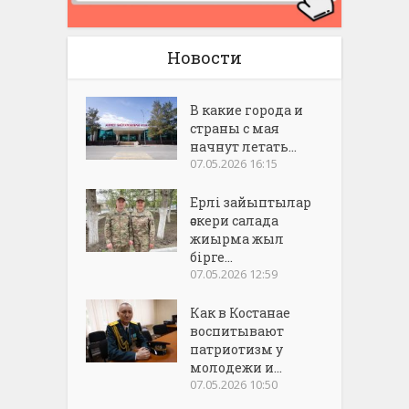
Новости
В какие города и
страны с мая
начнут летать...
07.05.2026 16:15
Ерлі зайыптылар
әскери салада
жиырма жыл
бірге...
07.05.2026 12:59
Как в Костанае
воспитывают
патриотизм у
молодежи и...
07.05.2026 10:50