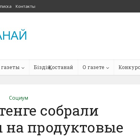
писка
Контакты
 газеты
Біздің Қостанай
О газете
Конкур
Социум
 тенге собрали
 на продуктовые