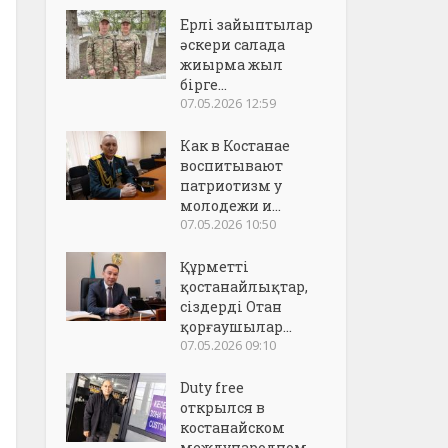
Ерлі зайыптылар
әскери салада
жиырма жыл
бірге...
07.05.2026 12:59
Как в Костанае
воспитывают
патриотизм у
молодежи и...
07.05.2026 10:50
Құрметті
қостанайлықтар,
сіздерді Отан
қорғаушылар...
07.05.2026 09:10
Duty free
открылся в
костанайском
международном..