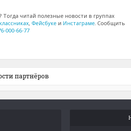
 Тогда читай полезные новости в группах
классниках
,
Фейсбуке
и
Инстаграме
. Сообщить
76-000-66-77
ости партнёров