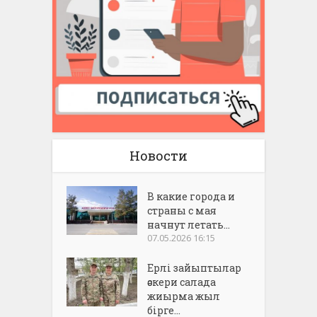
Новости
В какие города и
страны с мая
начнут летать...
07.05.2026 16:15
Ерлі зайыптылар
әскери салада
жиырма жыл
бірге...