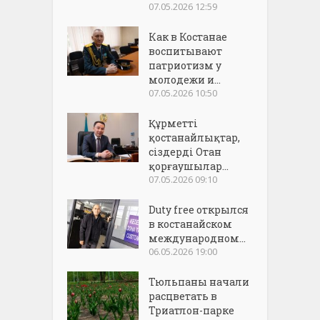
07.05.2026 12:59
Как в Костанае
воспитывают
патриотизм у
молодежи и...
07.05.2026 10:50
Құрметті
қостанайлықтар,
сіздерді Отан
қорғаушылар...
07.05.2026 09:10
Duty free открылся
в костанайском
международном...
06.05.2026 19:00
Тюльпаны начали
расцветать в
Триатлон-парке