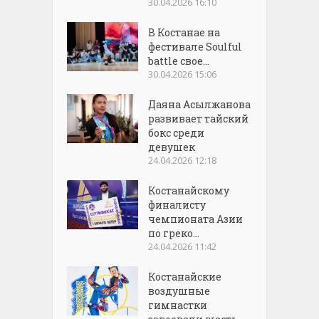
30.04.2026 16:10
В Костанае на
фестивале Soulful
battle свое...
30.04.2026 15:06
Даяна Асылжанова
развивает тайский
бокс среди
девушек
24.04.2026 12:18
Костанайскому
финалисту
чемпионата Азии
по греко...
24.04.2026 11:42
Костанайские
воздушные
гимнастки