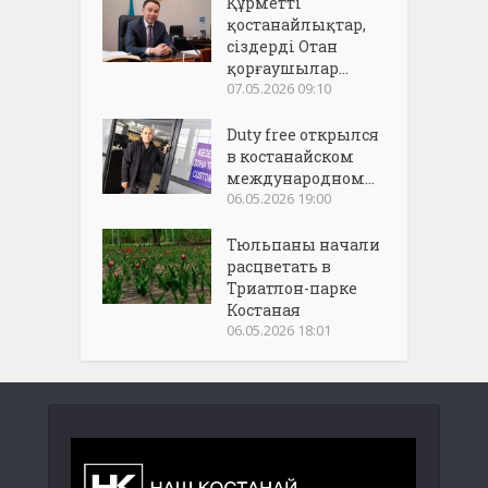
Құрметті
қостанайлықтар,
сіздерді Отан
қорғаушылар...
07.05.2026 09:10
Duty free открылся
в костанайском
международном...
06.05.2026 19:00
Тюльпаны начали
расцветать в
Триатлон-парке
Костаная
06.05.2026 18:01