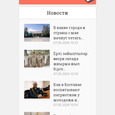
Новости
В какие города и
страны с мая
начнут летать...
07.05.2026 16:15
Ерлі зайыптылар
әскери салада
жиырма жыл
бірге...
07.05.2026 12:59
Как в Костанае
воспитывают
патриотизм у
молодежи и...
07.05.2026 10:50