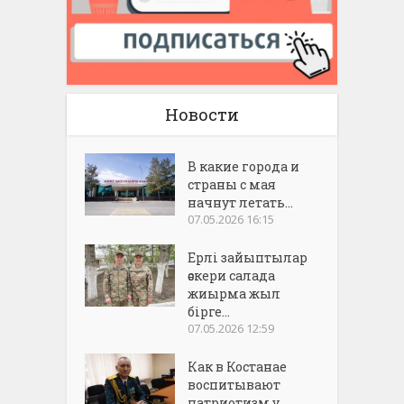
Новости
В какие города и
страны с мая
начнут летать...
07.05.2026 16:15
Ерлі зайыптылар
әскери салада
жиырма жыл
бірге...
07.05.2026 12:59
Как в Костанае
воспитывают
патриотизм у