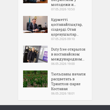
молодежи и...
07.05.2026 10:50
Құрметті
қостанайлықтар,
сіздерді Отан
қорғаушылар...
07.05.2026 09:10
Duty free открылся
в костанайском
международном...
06.05.2026 19:00
Тюльпаны начали
расцветать в
Триатлон-парке
Костаная
06.05.2026 18:01