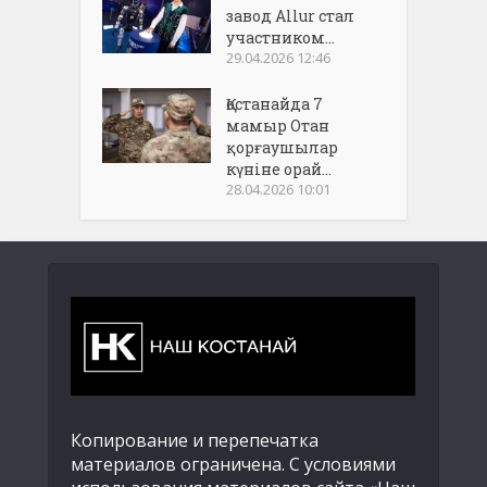
завод Allur стал
участником...
29.04.2026 12:46
Қостанайда 7
мамыр Отан
қорғаушылар
күніне орай...
28.04.2026 10:01
Копирование и перепечатка
материалов ограничена. С условиями