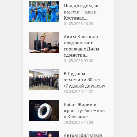
Под дождем, но
вместе! – как в
Костанае...
01.05.2026 16:09
Аким Костаная
поздравляет
горожан с Днем
единства...
01.05.2026 09:00
В Рудном
отметили 30 лет
«Рудный дауысы»
30.04.2026 21:07
Робот Жорик и
дрон-футбол – как
в Костанае...
29.04.2026 14:09
Автомобильный