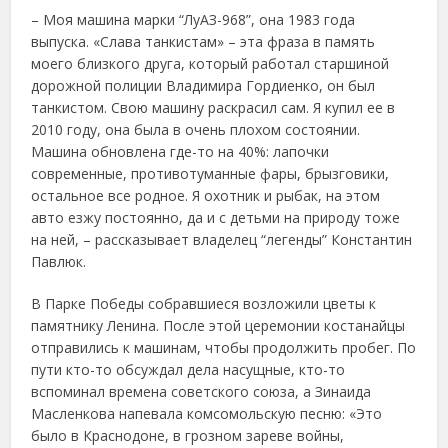
– Моя машина марки “ЛуАЗ-968”, она 1983 года
выпуска. «Слава танкистам» – эта фраза в память
моего близкого друга, который работал старшиной
дорожной полиции Владимира Гордиенко, он был
танкистом. Свою машину раскрасил сам. Я купил ее в
2010 году, она была в очень плохом состоянии.
Машина обновлена где-то на 40%: лапочки
современные, противотуманные фары, брызговики,
остальное все родное. Я охотник и рыбак, на этом
авто езжу постоянно, да и с детьми на природу тоже
на ней, – рассказывает владелец “легенды” Константин
Павлюк.
В Парке Победы собравшиеся возложили цветы к
памятнику Ленина. После этой церемонии костанайцы
отправились к машинам, чтобы продолжить пробег. По
пути кто-то обсуждал дела насущные, кто-то
вспоминал времена советского союза, а Зинаида
Масленкова напевала комсомольскую песню: «Это
было в Краснодоне, в грозном зареве войны,