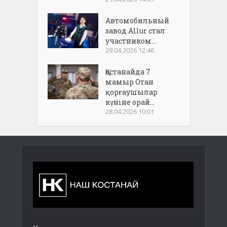
Автомобильный
завод Allur стал
участником...
29.04.2026 12:46
Қостанайда 7
мамыр Отан
қорғаушылар
күніне орай...
28.04.2026 10:01