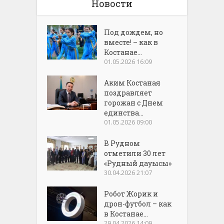
Новости
Под дождем, но
вместе! – как в
Костанае...
01.05.2026 16:09
Аким Костаная
поздравляет
горожан с Днем
единства...
01.05.2026 09:00
В Рудном
отметили 30 лет
«Рудный дауысы»
30.04.2026 21:07
Робот Жорик и
дрон-футбол – как
в Костанае...
29.04.2026 14:09